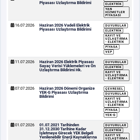
Piyasası Uzlaştırma Bildirimi
ELEKTRIK
YAN
HIZMETLER
PIYASASI
16.07.2026
Haziran 2026 Vadeli Elektrik
DUYURULAR
Piyasası Uzlaştırma Bildirimi
ELEKTRIK
KAYIT VE
UZLAŞTIRMA
- ELEKTRIK
PIYASA
VEP
11.07.2026
Haziran 2026 Elektrik Piyasası
DUYURULAR
Sayaç Verisi Yüklemeleri ve Ön
ELEKTRIK
Uzlaştırma Bildirimi Hk.
KAYIT VE
UZLAŞTIRMA
- ELEKTRIK
07.07.2026
Haziran 2026 Dönemi Organize
ÇEVRESEL
YEK-G Piyasası Uzlaştırma
DUYURULAR
Bildirimi
KAYIT VE
UZLAŞTIRMA
- ELEKTRIK
PIYASA
YEK-G
01.07.2026
01.07.2021 Tarihinden
DUYURULAR
31.12.2030 Tarihine Kadar
ELEKTRIK
İşletmeye Girecek YEK Belgeli
KAYIT VE
Yenilenebilir Enerji Kaynaklarına
UZLAŞTIRMA