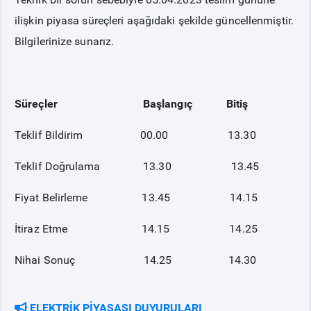
ilişkin piyasa süreçleri aşağıdaki şekilde güncellenmiştir.
PİYASA
KAYIT
SÜRECİ
Bilgilerinize sunarız.
SERBEST TÜKETİCİ
Süreçler Başlangıç Bitiş
MALİ UZLAŞTIRMA
Teklif Bildirim 00.00 13.30
TEMİNAT
Teklif Doğrulama 13.30 13.45
Fiyat Belirleme 13.45 14.15
BÜLTENLER
İtiraz Etme 14.15 14.25
DUYURULAR
Nihai Sonuç 14.25 14.30
BT HİZMET YÖNETİM SİSTEMİ POLİTİKAMIZ
ELEKTRİK PİYASASI DUYURULARI