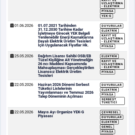
KAYIT VE
UZLAŞTIRMA
- ELEKTRIK
PIYASA
YEK-G
01.06.2026
01.07.2021 Tarihinden
DUYURULAR
31.12.2030 Tarihine Kadar
ELEKTRIK
İşletmeye Girecek YEK Belgeli
KAYIT VE
Yenilenebilir Enerji Kaynaklarına
UZLAŞTIRMA
Dayalı Elektrik Üretim Tesisleri
- ELEKTRIK
İçin Uygulanacak Fiyatlar Hk.
PIYASA
25.05.2026
Dağıtım Lisansı Sahibi OSB/EB
ELEKTRIK
Tüzel Kişiliğine Ait Yönetmeliğin
KAYIT VE
26 ncı Maddesi Kapsamında
UZLAŞTIRMA
Mahsuplaşması Gerçekleştirilen
- ELEKTRIK
Lisanssız Elektrik Üretim
PIYASA
Tesisleri
22.05.2026
Haziran 2026 Dönemi Serbest
DUYURULAR
Tüketici Listelerinin
ELEKTRIK
Yayımlanması ve Temmuz 2026
PIYASA
Talep Döneminin Açılması
SERBEST
TÜKETICI
22.05.2026
Mayıs Ayı Organize YEK-G
ÇEVRESEL
Piyasası
DUYURULAR
ELEKTRIK
GENEL
PIYASA