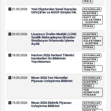
YEK-G
21.05.2026
Yeni Oluşturulan Sanal Sayaçlar,
DUYURULAR
UEVÇB’ler ve KGÜP Girişleri Hk.
ELEKTRIK
KAYIT VE
UZLAŞTIRMA
- ELEKTRIK
PIYASA
20.05.2026
Lisanssız Üretim Modülü (LÜM)
ELEKTRIK
Saatlik Mahsuplaşma Ekranları
KAYIT VE
Simülasyon Ortamında İşleme
UZLAŞTIRMA
Açıldı
- ELEKTRIK
PIYASA
18.05.2026
Haziran 2026 Serbest Tüketici
DUYURULAR
Hareketleri Ön Bildirimin
ELEKTRIK
Yayınlanması
PIYASA
SERBEST
TÜKETICI
15.05.2026
Nisan 2026 Yan Hizmetler
DUYURULAR
Piyasası Uzlaştırma Bildirimi
ELEKTRIK
GENEL
YAN
HIZMETLER
PIYASASI
15.05.2026
Nisan 2026 Elektrik Piyasası
DUYURULAR
Uzlaştırma Bildirimi
ELEKTRIK
KAYIT VE