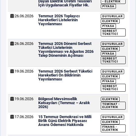
Dayalı Elektrik Üretim Tesisleri
- ELEKTRIK
İçin Uygulanacak Fiyatlar Hk.
PIYASA
26.06.2026
Temmuz 2026 Toplayıcı
DUYURULAR
Hareketleri Listelerinin
ELEKTRIK
Yayınlanması
PIYASA
SERBEST
TÜKETICI
26.06.2026
Temmuz 2026 Dönemi Serbest
DUYURULAR
Tüketici Listelerinin
ELEKTRIK
Yayımlanması ve Ağustos 2026
PIYASA
Talep Döneminin Açılması
SERBEST
TÜKETICI
19.06.2026
Temmuz 2026 Serbest Tüketici
DUYURULAR
Hareketleri Ön Bildirimin
ELEKTRIK
Yayınlanması
PIYASA
SERBEST
TÜKETICI
19.06.2026
Bölgesel Mevsimsellik
ELEKTRIK
Katsayıları (Temmuz – Aralık
TEMINAT -
2026)
ELEKTRIK
17.06.2026
15 Temmuz Demokrasi ve Milli
DUYURULAR
Birlik Günü Elektrik Piyasası
ELEKTRIK
Avans Ödemesi Hakkında
FINANS -
ELEKTRIK