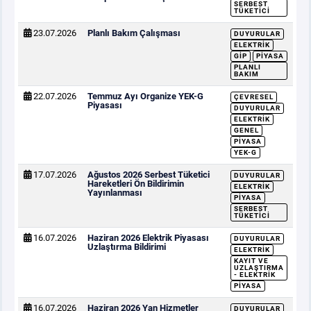
SERBEST
TÜKETICI
23.07.2026
Planlı Bakım Çalışması
DUYURULAR
ELEKTRIK
GİP
PIYASA
PLANLI
BAKIM
22.07.2026
Temmuz Ayı Organize YEK-G
ÇEVRESEL
Piyasası
DUYURULAR
ELEKTRIK
GENEL
PIYASA
YEK-G
17.07.2026
Ağustos 2026 Serbest Tüketici
DUYURULAR
Hareketleri Ön Bildirimin
ELEKTRIK
Yayınlanması
PIYASA
SERBEST
TÜKETICI
16.07.2026
Haziran 2026 Elektrik Piyasası
DUYURULAR
Uzlaştırma Bildirimi
ELEKTRIK
KAYIT VE
UZLAŞTIRMA
- ELEKTRIK
PIYASA
16.07.2026
Haziran 2026 Yan Hizmetler
DUYURULAR