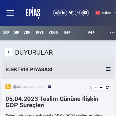
Türkçe
GÖP
GİP
VEP
EPYS
YEK-G
SGP
VGP
DUYURULAR
ELEKTRİK PİYASASI
SPOT ELEKTRİK PİYASALARI
04.04.2023 / 12:37
A
05.04.2023 Teslim Gününe İlişkin
ÖRNEK FİNANS BELGELERİ
GÖP Süreçleri
VADELİ ELEKTRİK PİYASASI
Teknik bir sorun sebebiyle 05.04.2023 teslim gününe