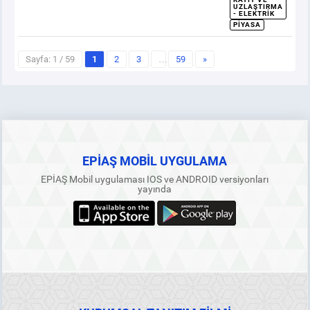
UZLAŞTIRMA
- ELEKTRIK
PIYASA
Sayfa: 1 / 59
1
2
3
…
59
»
EPİAŞ MOBİL UYGULAMA
EPİAŞ Mobil uygulaması IOS ve ANDROID versiyonları
yayında