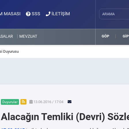
M MASASI
SSS
İLETİŞİM
ASALAR
MEVZUAT
GÖP
GİP
si Duyurusu
13.06.2016 / 17:04
Duyurular
Alacağın Temliki (Devri) Söz