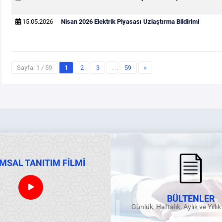
15.05.2026
Nisan 2026 Elektrik Piyasası Uzlaştırma Bildirimi
Sayfa: 1 / 59
1
2
3
…
59
»
MSAL TANITIM FİLMİ
BÜLTENLER
Günlük, Haftalık, Aylık ve Yıllı