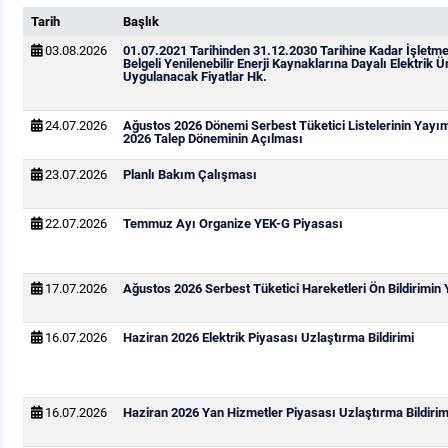
Tarih
Başlık
03.08.2026
01.07.2021 Tarihinden 31.12.2030 Tarihine Kadar İşletm
Belgeli Yenilenebilir Enerji Kaynaklarına Dayalı Elektrik Ür
Uygulanacak Fiyatlar Hk.
24.07.2026
Ağustos 2026 Dönemi Serbest Tüketici Listelerinin Yayı
2026 Talep Döneminin Açılması
23.07.2026
Planlı Bakım Çalışması
22.07.2026
Temmuz Ayı Organize YEK-G Piyasası
17.07.2026
Ağustos 2026 Serbest Tüketici Hareketleri Ön Bildirimin
16.07.2026
Haziran 2026 Elektrik Piyasası Uzlaştırma Bildirimi
16.07.2026
Haziran 2026 Yan Hizmetler Piyasası Uzlaştırma Bildirim