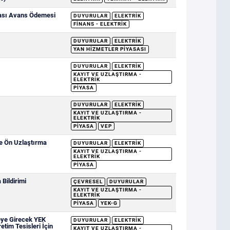
sası Avans Ödemesi
DUYURULAR
ELEKTRIK
FINANS - ELEKTRIK
DUYURULAR
ELEKTRIK
YAN HIZMETLER PIYASASI
DUYURULAR
ELEKTRIK
KAYIT VE UZLAŞTIRMA -
ELEKTRIK
PIYASA
DUYURULAR
ELEKTRIK
KAYIT VE UZLAŞTIRMA -
ELEKTRIK
PIYASA
VEP
ve Ön Uzlaştırma
DUYURULAR
ELEKTRIK
KAYIT VE UZLAŞTIRMA -
ELEKTRIK
PIYASA
Bildirimi
ÇEVRESEL
DUYURULAR
KAYIT VE UZLAŞTIRMA -
ELEKTRIK
PIYASA
YEK-G
eye Girecek YEK
DUYURULAR
ELEKTRIK
etim Tesisleri İçin
KAYIT VE UZLAŞTIRMA -