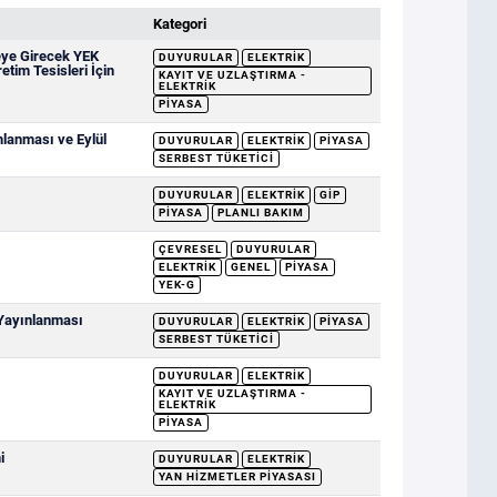
Kategori
eye Girecek YEK
DUYURULAR
ELEKTRIK
etim Tesisleri İçin
KAYIT VE UZLAŞTIRMA -
ELEKTRIK
PIYASA
mlanması ve Eylül
DUYURULAR
ELEKTRIK
PIYASA
SERBEST TÜKETICI
DUYURULAR
ELEKTRIK
GİP
PIYASA
PLANLI BAKIM
ÇEVRESEL
DUYURULAR
ELEKTRIK
GENEL
PIYASA
YEK-G
 Yayınlanması
DUYURULAR
ELEKTRIK
PIYASA
SERBEST TÜKETICI
DUYURULAR
ELEKTRIK
KAYIT VE UZLAŞTIRMA -
ELEKTRIK
PIYASA
i
DUYURULAR
ELEKTRIK
YAN HIZMETLER PIYASASI