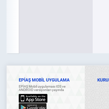
EPİAŞ MOBİL UYGULAMA
KURU
EPİAŞ Mobil uygulaması IOS ve
ANDROID versiyonları yayında