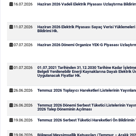
16.07.2026
Haziran 2026 Vadeli Elektrik Piyasası Uzlaştırma Bildirim
11.07.2026
Haziran 2026 Elektrik Piyasası Sayaç Verisi Yüklemeleri
Bildirimi Hk.
07.07.2026
Haziran 2026 Dönemi Organize YEK-G Piyasası Uzlaştırma
01.07.2026
01.07.2021 Tarihinden 31.12.2030 Tarihine Kadar İşletm
Belgeli Yenilenebilir Enerji Kaynaklarına Dayalı Elektrik Ür
Uygulanacak Fiyatlar Hk.
26.06.2026
Temmuz 2026 Toplayıcı Hareketleri Listelerinin Yayınla
26.06.2026
Temmuz 2026 Dönemi Serbest Tüketici Listelerinin Yay
2026 Talep Döneminin Açılması
19.06.2026
Temmuz 2026 Serbest Tüketici Hareketleri Ön Bildirimin
19.06.2026
Bölgesel Mevsimsellik Katsayıları (Temmuz – Aralık 202