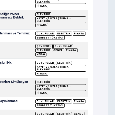
ELEKTRIK
PIYASA
eliğin 26 ncı
ELEKTRIK
sanssız Elektrik
KAYIT VE UZLAŞTIRMA -
ELEKTRIK
PIYASA
ımlanması ve Temmuz
DUYURULAR
ELEKTRIK
PIYASA
SERBEST TÜKETICI
ÇEVRESEL
DUYURULAR
ELEKTRIK
GENEL
PIYASA
YEK-G
şleri Hk.
DUYURULAR
ELEKTRIK
KAYIT VE UZLAŞTIRMA -
ELEKTRIK
PIYASA
ranları Simülasyon
ELEKTRIK
KAYIT VE UZLAŞTIRMA -
ELEKTRIK
PIYASA
 Yayınlanması
DUYURULAR
ELEKTRIK
PIYASA
SERBEST TÜKETICI
DUYURULAR
ELEKTRIK
GENEL