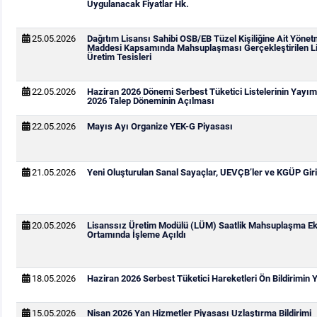
Uygulanacak Fiyatlar Hk.
25.05.2026
Dağıtım Lisansı Sahibi OSB/EB Tüzel Kişiliğine Ait Yönetm
Maddesi Kapsamında Mahsuplaşması Gerçekleştirilen Li
Üretim Tesisleri
22.05.2026
Haziran 2026 Dönemi Serbest Tüketici Listelerinin Yay
2026 Talep Döneminin Açılması
22.05.2026
Mayıs Ayı Organize YEK-G Piyasası
21.05.2026
Yeni Oluşturulan Sanal Sayaçlar, UEVÇB’ler ve KGÜP Giri
20.05.2026
Lisanssız Üretim Modülü (LÜM) Saatlik Mahsuplaşma Ek
Ortamında İşleme Açıldı
18.05.2026
Haziran 2026 Serbest Tüketici Hareketleri Ön Bildirimin
15.05.2026
Nisan 2026 Yan Hizmetler Piyasası Uzlaştırma Bildirimi