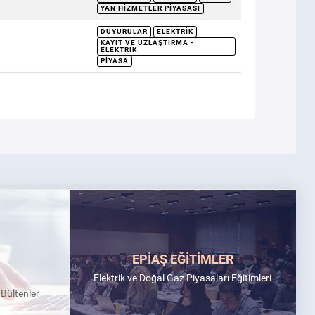
YAN HIZMETLER PIYASASI
DUYURULAR
ELEKTRIK
KAYIT VE UZLAŞTIRMA -
ELEKTRIK
PIYASA
EPİAŞ EĞİTİMLER
Elektrik ve Doğal Gaz Piyasaları Eğitimleri
k Bültenler