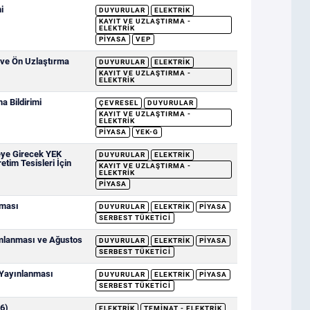
i
DUYURULAR
ELEKTRIK
KAYIT VE UZLAŞTIRMA -
ELEKTRIK
PIYASA
VEP
 ve Ön Uzlaştırma
DUYURULAR
ELEKTRIK
KAYIT VE UZLAŞTIRMA -
ELEKTRIK
 Bildirimi
ÇEVRESEL
DUYURULAR
KAYIT VE UZLAŞTIRMA -
ELEKTRIK
PIYASA
YEK-G
eye Girecek YEK
DUYURULAR
ELEKTRIK
etim Tesisleri İçin
KAYIT VE UZLAŞTIRMA -
ELEKTRIK
PIYASA
nması
DUYURULAR
ELEKTRIK
PIYASA
SERBEST TÜKETICI
ımlanması ve Ağustos
DUYURULAR
ELEKTRIK
PIYASA
SERBEST TÜKETICI
 Yayınlanması
DUYURULAR
ELEKTRIK
PIYASA
SERBEST TÜKETICI
6)
ELEKTRIK
TEMINAT - ELEKTRIK