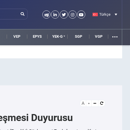
Türkçe
VEP
EPYS
YEK-G
SGP
VGP
A
leşmesi Duyurusu