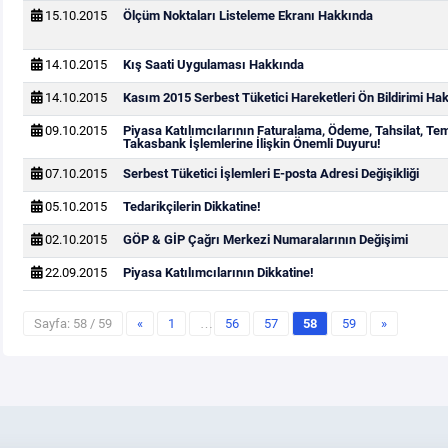
15.10.2015
Ölçüm Noktaları Listeleme Ekranı Hakkında
14.10.2015
Kış Saati Uygulaması Hakkında
14.10.2015
Kasım 2015 Serbest Tüketici Hareketleri Ön Bildirimi Ha
09.10.2015
Piyasa Katılımcılarının Faturalama, Ödeme, Tahsilat, Te
Takasbank İşlemlerine İlişkin Önemli Duyuru!
07.10.2015
Serbest Tüketici İşlemleri E-posta Adresi Değişikliği
05.10.2015
Tedarikçilerin Dikkatine!
02.10.2015
GÖP & GİP Çağrı Merkezi Numaralarının Değişimi
22.09.2015
Piyasa Katılımcılarının Dikkatine!
Sayfa: 58 / 59
«
1
…
56
57
58
59
»