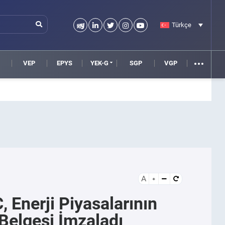
Türkçe
VEP
EPYS
YEK-G
SGP
VGP
A
 Enerji Piyasalarının
 Belgesi İmzaladı