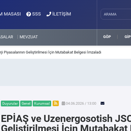
M MASASI
SSS
İLETİŞİM
ASALAR
MEVZUAT
GÖP
GİP
i Piyasalarının Geliştirilmesi İçin Mutabakat Belgesi İmzaladı
04.06.2026 / 13:00
Duyurular
Genel
Kurumsal
EPİAŞ ve Uzenergosotish JSC,
Geliştirilmesi İçin Mutabakat