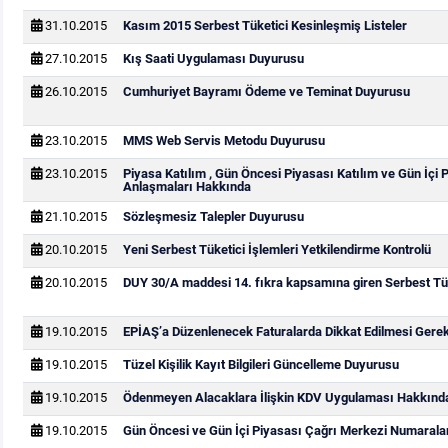
31.10.2015
Kasım 2015 Serbest Tüketici Kesinleşmiş Listeler
27.10.2015
Kış Saati Uygulaması Duyurusu
26.10.2015
Cumhuriyet Bayramı Ödeme ve Teminat Duyurusu
23.10.2015
MMS Web Servis Metodu Duyurusu
23.10.2015
Piyasa Katılım , Gün Öncesi Piyasası Katılım ve Gün İçi 
Anlaşmaları Hakkında
21.10.2015
Sözleşmesiz Talepler Duyurusu
20.10.2015
Yeni Serbest Tüketici İşlemleri Yetkilendirme Kontrolü
20.10.2015
DUY 30/A maddesi 14. fıkra kapsamına giren Serbest Tük
19.10.2015
EPİAŞ’a Düzenlenecek Faturalarda Dikkat Edilmesi Gere
19.10.2015
Tüzel Kişilik Kayıt Bilgileri Güncelleme Duyurusu
19.10.2015
Ödenmeyen Alacaklara İlişkin KDV Uygulaması Hakkınd
19.10.2015
Gün Öncesi ve Gün İçi Piyasası Çağrı Merkezi Numarala