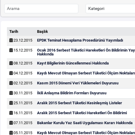
Tarih
Başlık
23.12.2015
EPDK Teminat Hesaplama Prosedürünü Yayımladı
15.12.2015
Ocak 2016 Serbest Tüketici Hareketleri Ön Bildirimin Y
Hakkında
08.12.2015
Kayıt Bilgilerinin Güncellenmesi Hakkında
04.12.2015
Kaydı Mevcut Olmayan Serbest Tüketici Ölçüm Noktaları
02.12.2015
Kasım 2015 Dönemi Veri Yüklemeleri Duyurusu
30.11.2015
İkili Anlaşma Bildirim Formları Duyurusu
25.11.2015
Aralık 2015 Serbest Tüketici Kesinleşmiş Listeler
16.11.2015
Aralık 2015 Serbest Tüketici Hareketleri Ön Bildirimi
07.11.2015
Bakanlar Kurulu Yaz Saati Uygulaması Kararı Hakkında
05.11.2015
Kaydı Mevcut Olmayan Serbest Tüketici Ölçüm Noktaları