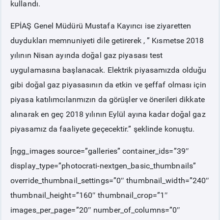
kullandı.
EPİAŞ Genel Müdürü Mustafa Kayırıcı ise ziyaretten
duydukları memnuniyeti dile getirerek , ” Kısmetse 2018
yılının Nisan ayında doğal gaz piyasası test
uygulamasına başlanacak. Elektrik piyasamızda olduğu
gibi doğal gaz piyasasının da etkin ve şeffaf olması için
piyasa katılımcılarımızın da görüşler ve önerileri dikkate
alınarak en geç 2018 yılının Eylül ayına kadar doğal gaz
piyasamız da faaliyete geçecektir.” şeklinde konuştu.
[ngg_images source=”galleries” container_ids=”39″
display_type=”photocrati-nextgen_basic_thumbnails”
override_thumbnail_settings=”0″ thumbnail_width=”240″
thumbnail_height=”160″ thumbnail_crop=”1″
images_per_page=”20″ number_of_columns=”0″