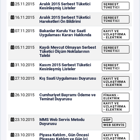
25.11.2015
Aralık 2015 Serbest Tüketici
SERBEST
Kesinleşmiş Listeler
TÜKETICI
16.11.2015
Aralık 2015 Serbest Tüketici
SERBEST
Hareketleri Ön Bildirimi
TÜKETICI
07.11.2015
Bakanlar Kurulu Yaz Saati
KAYIT VE
Uygulaması Kararı Hakkında
UZLAŞTIRMA
- ELEKTRIK
05.11.2015
Kaydı Mevcut Olmayan Serbest
SERBEST
Tüketici Ölçüm Noktalarının
TÜKETICI
Talebi
31.10.2015
Kasım 2015 Serbest Tüketici
SERBEST
Kesinleşmiş Listeler
TÜKETICI
27.10.2015
Kış Saati Uygulaması Duyurusu
KAYIT VE
UZLAŞTIRMA
- ELEKTRIK
26.10.2015
Cumhuriyet Bayramı Ödeme ve
FINANS -
Teminat Duyurusu
ELEKTRIK
KAYIT VE
UZLAŞTIRMA
- ELEKTRIK
23.10.2015
MMS Web Servis Metodu
GÖP
Duyurusu
WEB SERVIS
23.10.2015
Piyasa Katılım , Gün Öncesi
KAYIT VE
Piyasası Katılım ve Gün İçi
UZLAŞTIRMA