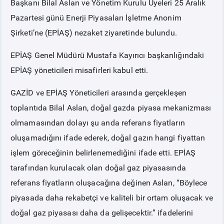
Başkanı Bilal Aslan ve Yönetim Kurulu Üyeleri 25 Aralık
Pazartesi günü Enerji Piyasaları İşletme Anonim
PİYASA
KAYIT
SÜRECİ
Şirketi’ne (EPİAŞ) nezaket ziyaretinde bulundu.
EPİAŞ Genel Müdürü Mustafa Kayırıcı başkanlığındaki
SERBEST TÜKETİCİ
EPİAŞ yöneticileri misafirleri kabul etti.
MALİ UZLAŞTIRMA
GAZİD ve EPİAŞ Yöneticileri arasında gerçekleşen
toplantıda Bilal Aslan, doğal gazda piyasa mekanizması
TEMİNAT
olmamasından dolayı şu anda referans fiyatların
oluşamadığını ifade ederek, doğal gazın hangi fiyattan
BÜLTENLER
işlem göreceğinin belirlenemediğini ifade etti. EPİAŞ
tarafından kurulacak olan doğal gaz piyasasında
DUYURULAR
referans fiyatların oluşacağına değinen Aslan, “Böylece
piyasada daha rekabetçi ve kaliteli bir ortam oluşacak ve
BT HİZMET YÖNETİM SİSTEMİ POLİTİKAMIZ
doğal gaz piyasası daha da gelişecektir.” ifadelerini