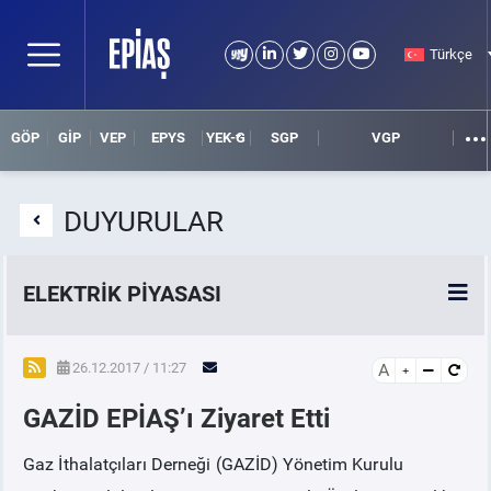
Türkçe
GÖP
GİP
VEP
EPYS
YEK-G
SGP
VGP
DUYURULAR
ELEKTRİK PİYASASI
SPOT ELEKTRİK PİYASALARI
26.12.2017 / 11:27
A
GAZİD EPİAŞ’ı Ziyaret Etti
ÖRNEK FİNANS BELGELERİ
Gaz İthalatçıları Derneği (GAZİD) Yönetim Kurulu
VADELİ ELEKTRİK PİYASASI