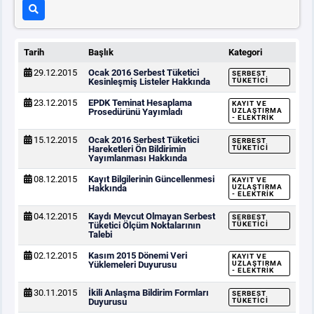
Tarih
Başlık
Kategori
29.12.2015
Ocak 2016 Serbest Tüketici
SERBEST
Kesinleşmiş Listeler Hakkında
TÜKETICI
23.12.2015
EPDK Teminat Hesaplama
KAYIT VE
Prosedürünü Yayımladı
UZLAŞTIRMA
- ELEKTRIK
15.12.2015
Ocak 2016 Serbest Tüketici
SERBEST
Hareketleri Ön Bildirimin
TÜKETICI
Yayımlanması Hakkında
08.12.2015
Kayıt Bilgilerinin Güncellenmesi
KAYIT VE
Hakkında
UZLAŞTIRMA
- ELEKTRIK
04.12.2015
Kaydı Mevcut Olmayan Serbest
SERBEST
Tüketici Ölçüm Noktalarının
TÜKETICI
Talebi
02.12.2015
Kasım 2015 Dönemi Veri
KAYIT VE
Yüklemeleri Duyurusu
UZLAŞTIRMA
- ELEKTRIK
30.11.2015
İkili Anlaşma Bildirim Formları
SERBEST
Duyurusu
TÜKETICI