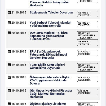
- ELEKTRIK
Piyasası Katılım Anlaşmaları
Hakkında
21.10.2015
Sözleşmesiz Talepler Duyurusu
SERBEST
TÜKETICI
20.10.2015
Yeni Serbest Tüketici İşlemleri
SERBEST
Yetkilendirme Kontrolü
TÜKETICI
20.10.2015
DUY 30/A maddesi 14. fıkra
KAYIT VE
kapsamına giren Serbest
UZLAŞTIRMA
- ELEKTRIK
Tüketici Listesi
SERBEST
TÜKETICI
19.10.2015
EPİAŞ’a Düzenlenecek
FINANS -
Faturalarda Dikkat Edilmesi
ELEKTRIK
Gereken Hususlar
19.10.2015
Tüzel Kişilik Kayıt Bilgileri
KAYIT VE
Güncelleme Duyurusu
UZLAŞTIRMA
- ELEKTRIK
19.10.2015
Ödenmeyen Alacaklara İlişkin
FINANS -
KDV Uygulaması Hakkında
ELEKTRIK
Duyuru
19.10.2015
Gün Öncesi ve Gün İçi Piyasası
SISTEM -
Çağrı Merkezi Numaraları
ELEKTRIK
Hakkında
15.10.2015
Ölçüm Noktaları Listeleme
KAYIT VE