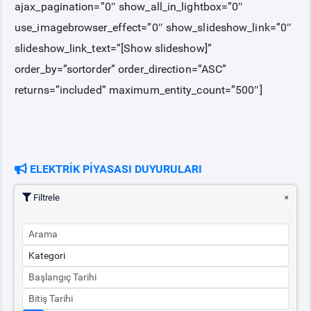
ajax_pagination=”0″ show_all_in_lightbox=”0″
use_imagebrowser_effect=”0″ show_slideshow_link=”0″
slideshow_link_text=”[Show slideshow]”
order_by=”sortorder” order_direction=”ASC”
returns=”included” maximum_entity_count=”500″]
ELEKTRİK PİYASASI DUYURULARI
Filtrele