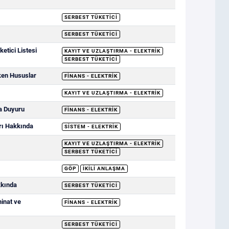
SERBEST TÜKETICI
SERBEST TÜKETICI
etici Listesi
KAYIT VE UZLAŞTIRMA - ELEKTRIK
SERBEST TÜKETICI
ken Hususlar
FINANS - ELEKTRIK
KAYIT VE UZLAŞTIRMA - ELEKTRIK
a Duyuru
FINANS - ELEKTRIK
rı Hakkında
SISTEM - ELEKTRIK
KAYIT VE UZLAŞTIRMA - ELEKTRIK
SERBEST TÜKETICI
GÖP
İKILI ANLAŞMA
kkında
SERBEST TÜKETICI
minat ve
FINANS - ELEKTRIK
SERBEST TÜKETICI