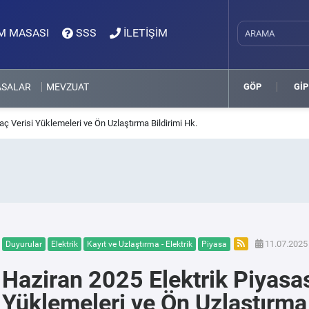
M MASASI
SSS
İLETİŞİM
ASALAR
MEVZUAT
GÖP
GİP
aç Verisi Yüklemeleri ve Ön Uzlaştırma Bildirimi Hk.
11.07.2025 
Duyurular
Elektrik
Kayıt ve Uzlaştırma - Elektrik
Piyasa
Haziran 2025 Elektrik Piyasas
Yüklemeleri ve Ön Uzlaştırma 