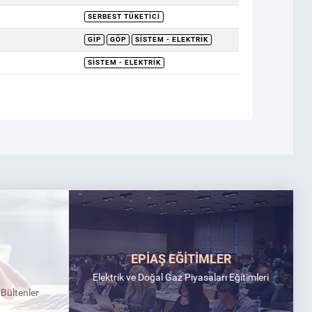
SERBEST TÜKETICI
GİP
GÖP
SISTEM - ELEKTRIK
SISTEM - ELEKTRIK
EPİAŞ EĞİTİMLER
Elektrik ve Doğal Gaz Piyasaları Eğitimleri
k Bültenler