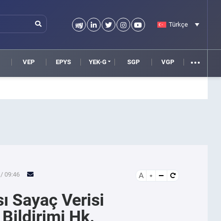
Türkçe
VEP
EPYS
YEK-G
SGP
VGP
/ 09:46
A
ı Sayaç Verisi
Bildirimi Hk.