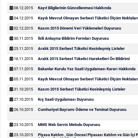
08.12.2015
Kayıt Bilgilerinin Güncellenmesi Hakkında
04.12.2015
Kaydı Mevcut Olmayan Serbest Tüketici Ölçüm Noktaları
02.12.2015
Kasım 2015 Dönemi Veri Yüklemeleri Duyurusu
30.11.2015
İkili Anlaşma Bildirim Formları Duyurusu
25.11.2015
Aralık 2015 Serbest Tüketici Kesinleşmiş Listeler
16.11.2015
Aralık 2015 Serbest Tüketici Hareketleri Ön Bildirimi
07.11.2015
Bakanlar Kurulu Yaz Saati Uygulaması Kararı Hakkında
05.11.2015
Kaydı Mevcut Olmayan Serbest Tüketici Ölçüm Noktaları
31.10.2015
Kasım 2015 Serbest Tüketici Kesinleşmiş Listeler
27.10.2015
Kış Saati Uygulaması Duyurusu
26.10.2015
Cumhuriyet Bayramı Ödeme ve Teminat Duyurusu
23.10.2015
MMS Web Servis Metodu Duyurusu
23.10.2015
Piyasa Katılım , Gün Öncesi Piyasası Katılım ve Gün İçi 