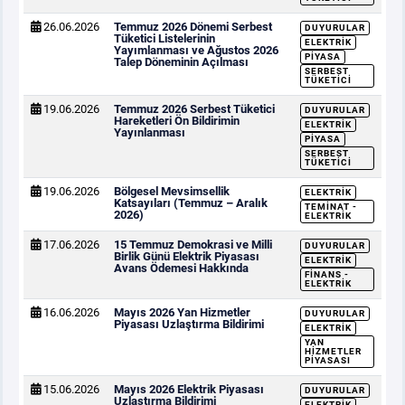
26.06.2026
Temmuz 2026 Dönemi Serbest
DUYURULAR
Tüketici Listelerinin
ELEKTRIK
Yayımlanması ve Ağustos 2026
PIYASA
Talep Döneminin Açılması
SERBEST
TÜKETICI
19.06.2026
Temmuz 2026 Serbest Tüketici
DUYURULAR
Hareketleri Ön Bildirimin
ELEKTRIK
Yayınlanması
PIYASA
SERBEST
TÜKETICI
19.06.2026
Bölgesel Mevsimsellik
ELEKTRIK
Katsayıları (Temmuz – Aralık
TEMINAT -
2026)
ELEKTRIK
17.06.2026
15 Temmuz Demokrasi ve Milli
DUYURULAR
Birlik Günü Elektrik Piyasası
ELEKTRIK
Avans Ödemesi Hakkında
FINANS -
ELEKTRIK
16.06.2026
Mayıs 2026 Yan Hizmetler
DUYURULAR
Piyasası Uzlaştırma Bildirimi
ELEKTRIK
YAN
HIZMETLER
PIYASASI
15.06.2026
Mayıs 2026 Elektrik Piyasası
DUYURULAR
Uzlaştırma Bildirimi
ELEKTRIK