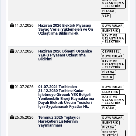
UZLAŞTIRMA
- ELEKTRIK
PIYASA
VEP
11.07.2026
Haziran 2026 Elektrik Piyasası
DUYURULAR
Sayaç Verisi Yüklemeleri ve Ön
ELEKTRIK
Uzlaştırma Bildirimi Hk.
KAYIT VE
UZLAŞTIRMA
- ELEKTRIK
07.07.2026
Haziran 2026 Dönemi Organize
ÇEVRESEL
YEK-G Piyasası Uzlaştırma
DUYURULAR
Bildirimi
KAYIT VE
UZLAŞTIRMA
- ELEKTRIK
PIYASA
YEK-G
01.07.2026
01.07.2021 Tarihinden
DUYURULAR
31.12.2030 Tarihine Kadar
ELEKTRIK
İşletmeye Girecek YEK Belgeli
KAYIT VE
Yenilenebilir Enerji Kaynaklarına
UZLAŞTIRMA
Dayalı Elektrik Üretim Tesisleri
- ELEKTRIK
İçin Uygulanacak Fiyatlar Hk.
PIYASA
26.06.2026
Temmuz 2026 Toplayıcı
DUYURULAR
Hareketleri Listelerinin
ELEKTRIK
Yayınlanması
PIYASA
SERBEST
TÜKETICI