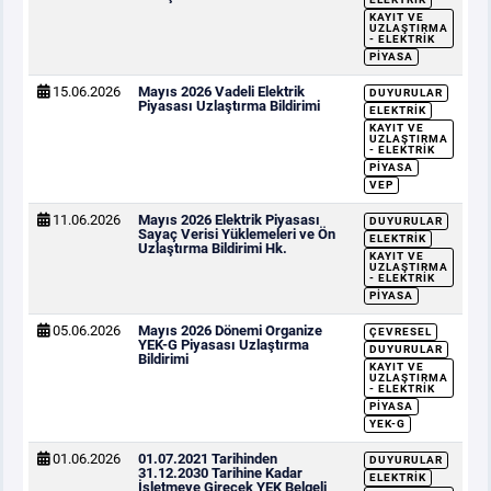
KAYIT VE
UZLAŞTIRMA
- ELEKTRIK
PIYASA
15.06.2026
Mayıs 2026 Vadeli Elektrik
DUYURULAR
Piyasası Uzlaştırma Bildirimi
ELEKTRIK
KAYIT VE
UZLAŞTIRMA
- ELEKTRIK
PIYASA
VEP
11.06.2026
Mayıs 2026 Elektrik Piyasası
DUYURULAR
Sayaç Verisi Yüklemeleri ve Ön
ELEKTRIK
Uzlaştırma Bildirimi Hk.
KAYIT VE
UZLAŞTIRMA
- ELEKTRIK
PIYASA
05.06.2026
Mayıs 2026 Dönemi Organize
ÇEVRESEL
YEK-G Piyasası Uzlaştırma
DUYURULAR
Bildirimi
KAYIT VE
UZLAŞTIRMA
- ELEKTRIK
PIYASA
YEK-G
01.06.2026
01.07.2021 Tarihinden
DUYURULAR
31.12.2030 Tarihine Kadar
ELEKTRIK
İşletmeye Girecek YEK Belgeli