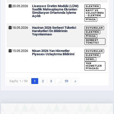
20.05.2026
Lisanssız Üretim Modülü (LÜM)
ELEKTRIK
Saatlik Mahsuplaşma Ekranları
KAYIT VE
Simülasyon Ortamında İşleme
UZLAŞTIRMA
Açıldı
- ELEKTRIK
PIYASA
18.05.2026
Haziran 2026 Serbest Tüketici
DUYURULAR
Hareketleri Ön Bildirimin
ELEKTRIK
Yayınlanması
PIYASA
SERBEST
TÜKETICI
15.05.2026
Nisan 2026 Yan Hizmetler
DUYURULAR
Piyasası Uzlaştırma Bildirimi
ELEKTRIK
GENEL
YAN
HIZMETLER
PIYASASI
Sayfa: 1 / 59
1
2
3
…
59
»