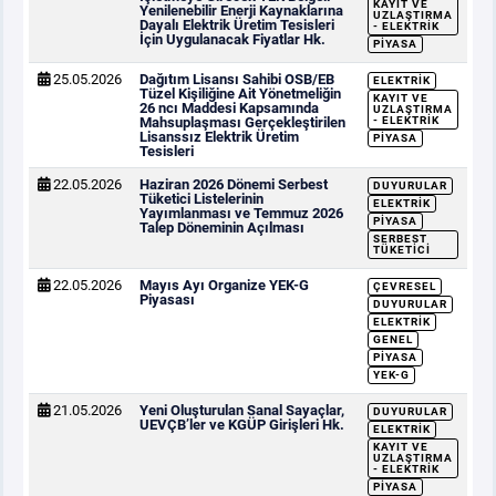
KAYIT VE
Yenilenebilir Enerji Kaynaklarına
UZLAŞTIRMA
Dayalı Elektrik Üretim Tesisleri
- ELEKTRIK
İçin Uygulanacak Fiyatlar Hk.
PIYASA
25.05.2026
Dağıtım Lisansı Sahibi OSB/EB
ELEKTRIK
Tüzel Kişiliğine Ait Yönetmeliğin
KAYIT VE
26 ncı Maddesi Kapsamında
UZLAŞTIRMA
Mahsuplaşması Gerçekleştirilen
- ELEKTRIK
Lisanssız Elektrik Üretim
PIYASA
Tesisleri
22.05.2026
Haziran 2026 Dönemi Serbest
DUYURULAR
Tüketici Listelerinin
ELEKTRIK
Yayımlanması ve Temmuz 2026
PIYASA
Talep Döneminin Açılması
SERBEST
TÜKETICI
22.05.2026
Mayıs Ayı Organize YEK-G
ÇEVRESEL
Piyasası
DUYURULAR
ELEKTRIK
GENEL
PIYASA
YEK-G
21.05.2026
Yeni Oluşturulan Sanal Sayaçlar,
DUYURULAR
UEVÇB’ler ve KGÜP Girişleri Hk.
ELEKTRIK
KAYIT VE
UZLAŞTIRMA
- ELEKTRIK
PIYASA