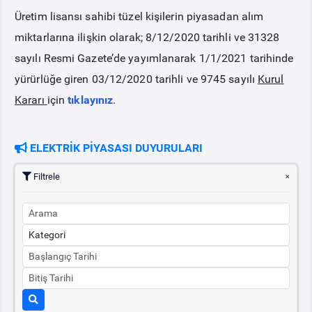
Üretim lisansı sahibi tüzel kişilerin piyasadan alım
PİYASA
KAYIT
SÜRECİ
miktarlarına ilişkin olarak; 8/12/2020 tarihli ve 31328
sayılı Resmi Gazete’de yayımlanarak 1/1/2021 tarihinde
SERBEST TÜKETİCİ
yürürlüğe giren 03/12/2020 tarihli ve 9745 sayılı
Kurul
Kararı
için
tıklayınız
.
MALİ UZLAŞTIRMA
ELEKTRİK PİYASASI DUYURULARI
TEMİNAT
Filtrele
BÜLTENLER
DUYURULAR
BT HİZMET YÖNETİM SİSTEMİ POLİTİKAMIZ