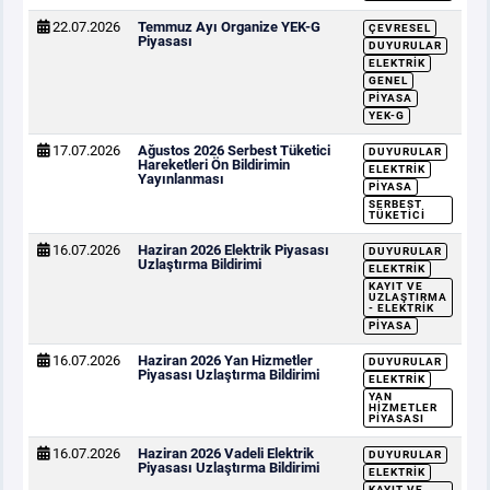
22.07.2026
Temmuz Ayı Organize YEK-G
ÇEVRESEL
Piyasası
DUYURULAR
ELEKTRIK
GENEL
PIYASA
YEK-G
17.07.2026
Ağustos 2026 Serbest Tüketici
DUYURULAR
Hareketleri Ön Bildirimin
ELEKTRIK
Yayınlanması
PIYASA
SERBEST
TÜKETICI
16.07.2026
Haziran 2026 Elektrik Piyasası
DUYURULAR
Uzlaştırma Bildirimi
ELEKTRIK
KAYIT VE
UZLAŞTIRMA
- ELEKTRIK
PIYASA
16.07.2026
Haziran 2026 Yan Hizmetler
DUYURULAR
Piyasası Uzlaştırma Bildirimi
ELEKTRIK
YAN
HIZMETLER
PIYASASI
16.07.2026
Haziran 2026 Vadeli Elektrik
DUYURULAR
Piyasası Uzlaştırma Bildirimi
ELEKTRIK
KAYIT VE