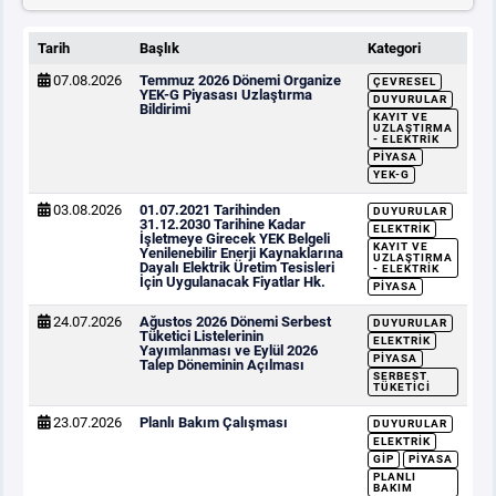
Tarih
Başlık
Kategori
07.08.2026
Temmuz 2026 Dönemi Organize
ÇEVRESEL
YEK-G Piyasası Uzlaştırma
DUYURULAR
Bildirimi
KAYIT VE
UZLAŞTIRMA
- ELEKTRIK
PIYASA
YEK-G
03.08.2026
01.07.2021 Tarihinden
DUYURULAR
31.12.2030 Tarihine Kadar
ELEKTRIK
İşletmeye Girecek YEK Belgeli
KAYIT VE
Yenilenebilir Enerji Kaynaklarına
UZLAŞTIRMA
Dayalı Elektrik Üretim Tesisleri
- ELEKTRIK
İçin Uygulanacak Fiyatlar Hk.
PIYASA
24.07.2026
Ağustos 2026 Dönemi Serbest
DUYURULAR
Tüketici Listelerinin
ELEKTRIK
Yayımlanması ve Eylül 2026
PIYASA
Talep Döneminin Açılması
SERBEST
TÜKETICI
23.07.2026
Planlı Bakım Çalışması
DUYURULAR
ELEKTRIK
GİP
PIYASA
PLANLI
BAKIM