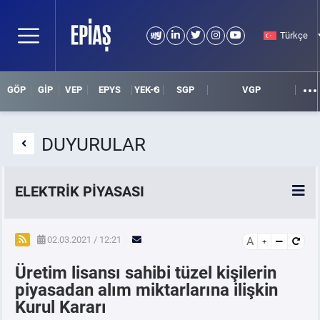
Türkçe
GÖP
GİP
VEP
EPYS
YEK-G
SGP
VGP
DUYURULAR
ELEKTRİK PİYASASI
SPOT ELEKTRİK PİYASALARI
02.03.2021 / 12:21
A
Üretim lisansı sahibi tüzel kişilerin
ÖRNEK FİNANS BELGELERİ
piyasadan alım miktarlarına ilişkin
Kurul Kararı
VADELİ ELEKTRİK PİYASASI