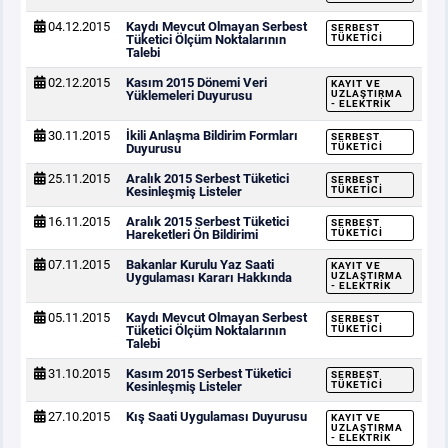
04.12.2015
Kaydı Mevcut Olmayan Serbest
SERBEST
Tüketici Ölçüm Noktalarının
TÜKETICI
Talebi
02.12.2015
Kasım 2015 Dönemi Veri
KAYIT VE
Yüklemeleri Duyurusu
UZLAŞTIRMA
- ELEKTRIK
30.11.2015
İkili Anlaşma Bildirim Formları
SERBEST
Duyurusu
TÜKETICI
25.11.2015
Aralık 2015 Serbest Tüketici
SERBEST
Kesinleşmiş Listeler
TÜKETICI
16.11.2015
Aralık 2015 Serbest Tüketici
SERBEST
Hareketleri Ön Bildirimi
TÜKETICI
07.11.2015
Bakanlar Kurulu Yaz Saati
KAYIT VE
Uygulaması Kararı Hakkında
UZLAŞTIRMA
- ELEKTRIK
05.11.2015
Kaydı Mevcut Olmayan Serbest
SERBEST
Tüketici Ölçüm Noktalarının
TÜKETICI
Talebi
31.10.2015
Kasım 2015 Serbest Tüketici
SERBEST
Kesinleşmiş Listeler
TÜKETICI
27.10.2015
Kış Saati Uygulaması Duyurusu
KAYIT VE
UZLAŞTIRMA
- ELEKTRIK