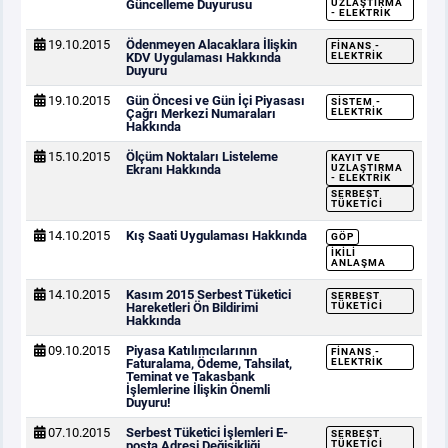
Güncelleme Duyurusu
UZLAŞTIRMA
- ELEKTRIK
19.10.2015
Ödenmeyen Alacaklara İlişkin
FINANS -
KDV Uygulaması Hakkında
ELEKTRIK
Duyuru
19.10.2015
Gün Öncesi ve Gün İçi Piyasası
SISTEM -
Çağrı Merkezi Numaraları
ELEKTRIK
Hakkında
15.10.2015
Ölçüm Noktaları Listeleme
KAYIT VE
Ekranı Hakkında
UZLAŞTIRMA
- ELEKTRIK
SERBEST
TÜKETICI
14.10.2015
Kış Saati Uygulaması Hakkında
GÖP
İKILI
ANLAŞMA
14.10.2015
Kasım 2015 Serbest Tüketici
SERBEST
Hareketleri Ön Bildirimi
TÜKETICI
Hakkında
09.10.2015
Piyasa Katılımcılarının
FINANS -
Faturalama, Ödeme, Tahsilat,
ELEKTRIK
Teminat ve Takasbank
İşlemlerine İlişkin Önemli
Duyuru!
07.10.2015
Serbest Tüketici İşlemleri E-
SERBEST
posta Adresi Değişikliği
TÜKETICI