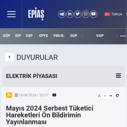
Türkçe
GÖP
GİP
VEP
EPYS
YEK-G
SGP
VGP
DUYURULAR
ELEKTRİK PİYASASI
SPOT ELEKTRİK PİYASALARI
19.04.2024 / 20:37
A
Mayıs 2024 Serbest Tüketici
ÖRNEK FİNANS BELGELERİ
Hareketleri Ön Bildirimin
Yayınlanması
VADELİ ELEKTRİK PİYASASI