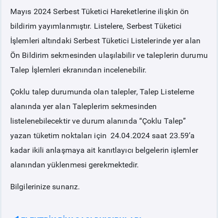
Mayıs 2024 Serbest Tüketici Hareketlerine ilişkin ön
PİYASA
KAYIT
SÜRECİ
bildirim yayımlanmıştır. Listelere, Serbest Tüketici
İşlemleri altındaki Serbest Tüketici Listelerinde yer alan
SERBEST TÜKETİCİ
Ön Bildirim sekmesinden ulaşılabilir ve taleplerin durumu
Talep İşlemleri ekranından incelenebilir.
MALİ UZLAŞTIRMA
Çoklu talep durumunda olan talepler, Talep Listeleme
alanında yer alan Taleplerim sekmesinden
TEMİNAT
listelenebilecektir ve durum alanında “Çoklu Talep”
yazan tüketim noktaları için 24.04.2024 saat 23.59’a
BÜLTENLER
kadar ikili anlaşmaya ait kanıtlayıcı belgelerin işlemler
alanından yüklenmesi gerekmektedir.
DUYURULAR
Bilgilerinize sunarız.
BT HİZMET YÖNETİM SİSTEMİ POLİTİKAMIZ