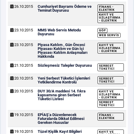
26.10.2015
Cumhuriyet Bayramı Ödeme ve
FINANS -
Teminat Duyurusu
ELEKTRIK
KAYIT VE
UZLAŞTIRMA
- ELEKTRIK
23.10.2015
MMS Web Servis Metodu
GÖP
Duyurusu
WEB SERVIS
23.10.2015
Piyasa Katılım , Gün Öncesi
KAYIT VE
Piyasası Katılım ve Gün İçi
UZLAŞTIRMA
- ELEKTRIK
Piyasası Katılım Anlaşmaları
Hakkında
21.10.2015
Sözleşmesiz Talepler Duyurusu
SERBEST
TÜKETICI
20.10.2015
Yeni Serbest Tüketici İşlemleri
SERBEST
Yetkilendirme Kontrolü
TÜKETICI
20.10.2015
DUY 30/A maddesi 14. fıkra
KAYIT VE
kapsamına giren Serbest
UZLAŞTIRMA
- ELEKTRIK
Tüketici Listesi
SERBEST
TÜKETICI
19.10.2015
EPİAŞ’a Düzenlenecek
FINANS -
Faturalarda Dikkat Edilmesi
ELEKTRIK
Gereken Hususlar
19.10.2015
Tüzel Kişilik Kayıt Bilgileri
KAYIT VE