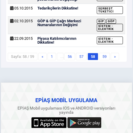
05.10.2015
Tedarikçilerin Dikkatine!
SERBEST
TÜKETICI
02.10.2015
GÖP & GİP Çağrı Merkezi
GİP
GÖP
Numaralarının Değişimi
SISTEM -
ELEKTRIK
22.09.2015
Piyasa Katılımcılarının
SISTEM -
Dikkatine!
ELEKTRIK
Sayfa: 58 / 59
«
1
…
56
57
58
59
»
EPİAŞ MOBİL UYGULAMA
EPİAŞ Mobil uygulaması IOS ve ANDROID versiyonları
yayında