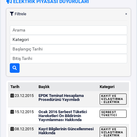
ELEKTRİK PİYASASI DUYURULARI
Filtrele
Tarih
Başlık
Kategori
23.12.2015
EPDK Teminat Hesaplama
KAYIT VE
Prosedürünü Yayımladı
UZLAŞTIRMA
- ELEKTRIK
15.12.2015
Ocak 2016 Serbest Tüketici
SERBEST
Hareketleri Ön Bildirimin
TÜKETICI
Yayımlanması Hakkında
08.12.2015
Kayıt Bilgilerinin Güncellenmesi
KAYIT VE
Hakkında
UZLAŞTIRMA
- ELEKTRIK