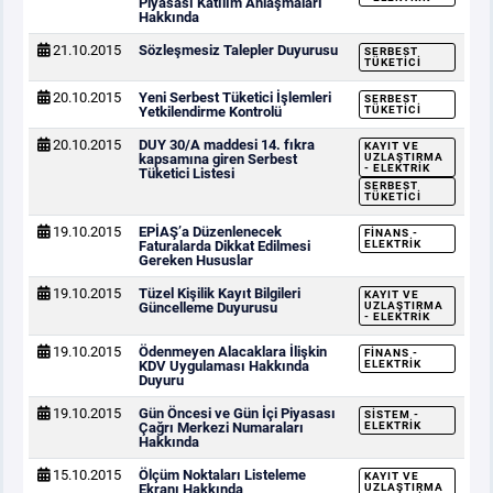
Piyasası Katılım Anlaşmaları
Hakkında
21.10.2015
Sözleşmesiz Talepler Duyurusu
SERBEST
TÜKETICI
20.10.2015
Yeni Serbest Tüketici İşlemleri
SERBEST
Yetkilendirme Kontrolü
TÜKETICI
20.10.2015
DUY 30/A maddesi 14. fıkra
KAYIT VE
kapsamına giren Serbest
UZLAŞTIRMA
- ELEKTRIK
Tüketici Listesi
SERBEST
TÜKETICI
19.10.2015
EPİAŞ’a Düzenlenecek
FINANS -
Faturalarda Dikkat Edilmesi
ELEKTRIK
Gereken Hususlar
19.10.2015
Tüzel Kişilik Kayıt Bilgileri
KAYIT VE
Güncelleme Duyurusu
UZLAŞTIRMA
- ELEKTRIK
19.10.2015
Ödenmeyen Alacaklara İlişkin
FINANS -
KDV Uygulaması Hakkında
ELEKTRIK
Duyuru
19.10.2015
Gün Öncesi ve Gün İçi Piyasası
SISTEM -
Çağrı Merkezi Numaraları
ELEKTRIK
Hakkında
15.10.2015
Ölçüm Noktaları Listeleme
KAYIT VE
Ekranı Hakkında
UZLAŞTIRMA