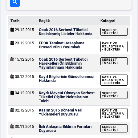
Tarih
Başlık
Kategori
29.12.2015
Ocak 2016 Serbest Tüketici
SERBEST
Kesinleşmiş Listeler Hakkında
TÜKETICI
23.12.2015
EPDK Teminat Hesaplama
KAYIT VE
Prosedürünü Yayımladı
UZLAŞTIRMA
- ELEKTRIK
15.12.2015
Ocak 2016 Serbest Tüketici
SERBEST
Hareketleri Ön Bildirimin
TÜKETICI
Yayımlanması Hakkında
08.12.2015
Kayıt Bilgilerinin Güncellenmesi
KAYIT VE
Hakkında
UZLAŞTIRMA
- ELEKTRIK
04.12.2015
Kaydı Mevcut Olmayan Serbest
SERBEST
Tüketici Ölçüm Noktalarının
TÜKETICI
Talebi
02.12.2015
Kasım 2015 Dönemi Veri
KAYIT VE
Yüklemeleri Duyurusu
UZLAŞTIRMA
- ELEKTRIK
30.11.2015
İkili Anlaşma Bildirim Formları
SERBEST
Duyurusu
TÜKETICI