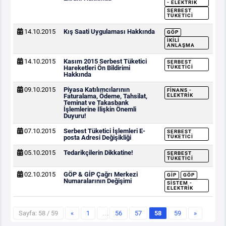
- ELEKTRIK
SERBEST
TÜKETICI
14.10.2015
Kış Saati Uygulaması Hakkında
GÖP
İKILI
ANLAŞMA
14.10.2015
Kasım 2015 Serbest Tüketici
SERBEST
Hareketleri Ön Bildirimi
TÜKETICI
Hakkında
09.10.2015
Piyasa Katılımcılarının
FINANS -
Faturalama, Ödeme, Tahsilat,
ELEKTRIK
Teminat ve Takasbank
İşlemlerine İlişkin Önemli
Duyuru!
07.10.2015
Serbest Tüketici İşlemleri E-
SERBEST
posta Adresi Değişikliği
TÜKETICI
05.10.2015
Tedarikçilerin Dikkatine!
SERBEST
TÜKETICI
02.10.2015
GÖP & GİP Çağrı Merkezi
GİP
GÖP
Numaralarının Değişimi
SISTEM -
ELEKTRIK
Sayfa: 58 / 59
«
1
…
56
57
58
59
»