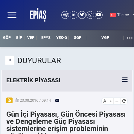
Türkçe
GÖP
GİP
VEP
EPYS
YEK-G
SGP
VGP
DUYURULAR
ELEKTRİK PİYASASI
SPOT ELEKTRİK PİYASALARI
23.08.2016 / 09:14
A
Gün İçi Piyasası, Gün Öncesi Piyasası
ÖRNEK FİNANS BELGELERİ
ve Dengeleme Güç Piyasası
sistemlerine erişim probleminin
VADELİ ELEKTRİK PİYASASI