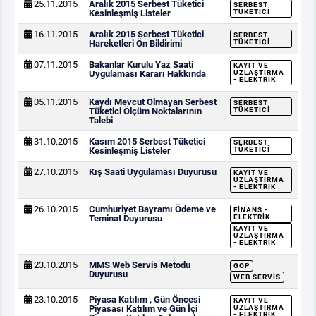
25.11.2015
Aralık 2015 Serbest Tüketici
SERBEST
Kesinleşmiş Listeler
TÜKETICI
16.11.2015
Aralık 2015 Serbest Tüketici
SERBEST
Hareketleri Ön Bildirimi
TÜKETICI
07.11.2015
Bakanlar Kurulu Yaz Saati
KAYIT VE
Uygulaması Kararı Hakkında
UZLAŞTIRMA
- ELEKTRIK
05.11.2015
Kaydı Mevcut Olmayan Serbest
SERBEST
Tüketici Ölçüm Noktalarının
TÜKETICI
Talebi
31.10.2015
Kasım 2015 Serbest Tüketici
SERBEST
Kesinleşmiş Listeler
TÜKETICI
27.10.2015
Kış Saati Uygulaması Duyurusu
KAYIT VE
UZLAŞTIRMA
- ELEKTRIK
26.10.2015
Cumhuriyet Bayramı Ödeme ve
FINANS -
Teminat Duyurusu
ELEKTRIK
KAYIT VE
UZLAŞTIRMA
- ELEKTRIK
23.10.2015
MMS Web Servis Metodu
GÖP
Duyurusu
WEB SERVIS
23.10.2015
Piyasa Katılım , Gün Öncesi
KAYIT VE
Piyasası Katılım ve Gün İçi
UZLAŞTIRMA
- ELEKTRIK