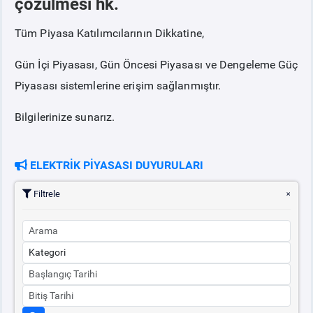
çözülmesi hk.
Tüm Piyasa Katılımcılarının Dikkatine,
PİYASA
KAYIT
SÜRECİ
Gün İçi Piyasası, Gün Öncesi Piyasası ve Dengeleme Güç
SERBEST TÜKETİCİ
Piyasası sistemlerine erişim sağlanmıştır.
Bilgilerinize sunarız.
MALİ UZLAŞTIRMA
TEMİNAT
ELEKTRİK PİYASASI DUYURULARI
Filtrele
BÜLTENLER
DUYURULAR
BT HİZMET YÖNETİM SİSTEMİ POLİTİKAMIZ