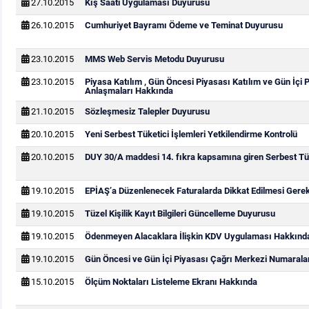
27.10.2015
Kış Saati Uygulaması Duyurusu
26.10.2015
Cumhuriyet Bayramı Ödeme ve Teminat Duyurusu
23.10.2015
MMS Web Servis Metodu Duyurusu
23.10.2015
Piyasa Katılım , Gün Öncesi Piyasası Katılım ve Gün İçi 
Anlaşmaları Hakkında
21.10.2015
Sözleşmesiz Talepler Duyurusu
20.10.2015
Yeni Serbest Tüketici İşlemleri Yetkilendirme Kontrolü
20.10.2015
DUY 30/A maddesi 14. fıkra kapsamına giren Serbest Tük
19.10.2015
EPİAŞ’a Düzenlenecek Faturalarda Dikkat Edilmesi Gere
19.10.2015
Tüzel Kişilik Kayıt Bilgileri Güncelleme Duyurusu
19.10.2015
Ödenmeyen Alacaklara İlişkin KDV Uygulaması Hakkınd
19.10.2015
Gün Öncesi ve Gün İçi Piyasası Çağrı Merkezi Numarala
15.10.2015
Ölçüm Noktaları Listeleme Ekranı Hakkında