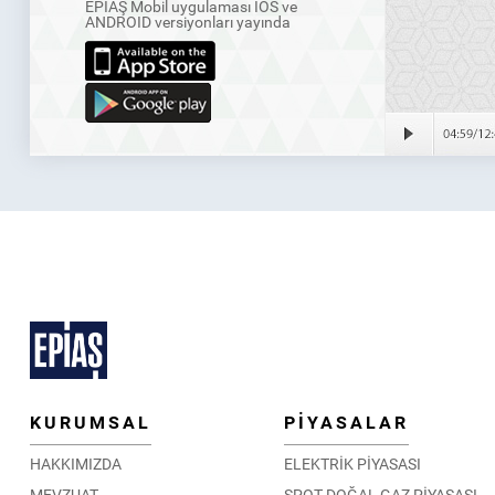
EPİAŞ Mobil uygulaması IOS ve
ANDROID versiyonları yayında
KURUMSAL
PİYASALAR
HAKKIMIZDA
ELEKTRİK PİYASASI
MEVZUAT
SPOT DOĞAL GAZ PİYASASI