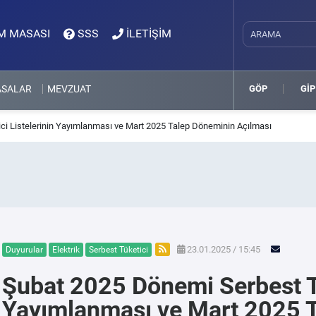
M MASASI
SSS
İLETİŞİM
ASALAR
MEVZUAT
GÖP
GİP
ci Listelerinin Yayımlanması ve Mart 2025 Talep Döneminin Açılması
23.01.2025 / 15:45
Duyurular
Elektrik
Serbest Tüketici
Şubat 2025 Dönemi Serbest Tü
Yayımlanması ve Mart 2025 