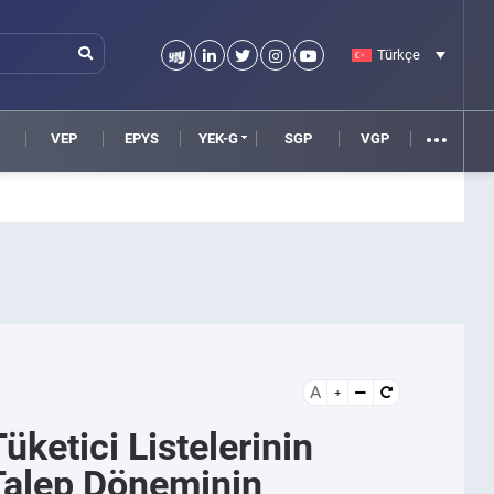
Türkçe
VEP
EPYS
YEK-G
SGP
VGP
A
ketici Listelerinin
Talep Döneminin