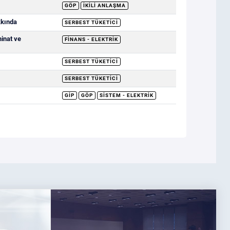
GÖP
İKILI ANLAŞMA
kkında
SERBEST TÜKETICI
minat ve
FINANS - ELEKTRIK
SERBEST TÜKETICI
SERBEST TÜKETICI
GİP
GÖP
SISTEM - ELEKTRIK