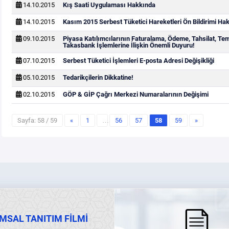
14.10.2015
Kış Saati Uygulaması Hakkında
14.10.2015
Kasım 2015 Serbest Tüketici Hareketleri Ön Bildirimi Ha
09.10.2015
Piyasa Katılımcılarının Faturalama, Ödeme, Tahsilat, Te
Takasbank İşlemlerine İlişkin Önemli Duyuru!
07.10.2015
Serbest Tüketici İşlemleri E-posta Adresi Değişikliği
05.10.2015
Tedarikçilerin Dikkatine!
02.10.2015
GÖP & GİP Çağrı Merkezi Numaralarının Değişimi
Sayfa: 58 / 59
«
1
…
56
57
58
59
»
MSAL TANITIM FİLMİ