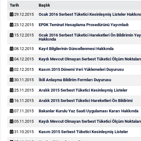
Tarih
Başlık
29.12.2015
Ocak 2016 Serbest Tüketici Kesinleşmiş Listeler Hakkın
23.12.2015
EPDK Teminat Hesaplama Prosedürünü Yayımladı
15.12.2015
Ocak 2016 Serbest Tüketici Hareketleri Ön Bildirimin Y
Hakkında
08.12.2015
Kayıt Bilgilerinin Güncellenmesi Hakkında
04.12.2015
Kaydı Mevcut Olmayan Serbest Tüketici Ölçüm Noktaları
02.12.2015
Kasım 2015 Dönemi Veri Yüklemeleri Duyurusu
30.11.2015
İkili Anlaşma Bildirim Formları Duyurusu
25.11.2015
Aralık 2015 Serbest Tüketici Kesinleşmiş Listeler
16.11.2015
Aralık 2015 Serbest Tüketici Hareketleri Ön Bildirimi
07.11.2015
Bakanlar Kurulu Yaz Saati Uygulaması Kararı Hakkında
05.11.2015
Kaydı Mevcut Olmayan Serbest Tüketici Ölçüm Noktaları
31.10.2015
Kasım 2015 Serbest Tüketici Kesinleşmiş Listeler