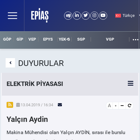
Türkçe
GÖP
GİP
VEP
EPYS
YEK-G
SGP
VGP
DUYURULAR
ELEKTRİK PİYASASI
SPOT ELEKTRİK PİYASALARI
13.04.2019 / 16:34
A
Yalçın Aydin
ÖRNEK FİNANS BELGELERİ
Makina Mühendisi olan Yalçın AYDİN, sırası ile burslu
VADELİ ELEKTRİK PİYASASI