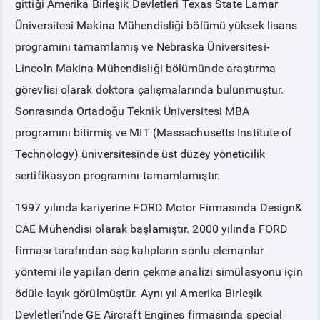
gittiği Amerika Birleşik Devletleri Texas State Lamar
Üniversitesi Makina Mühendisliği bölümü yüksek lisans
PİYASA
KAYIT
SÜRECİ
programını tamamlamış ve Nebraska Üniversitesi-
Lincoln Makina Mühendisliği bölümünde araştırma
SERBEST TÜKETİCİ
görevlisi olarak doktora çalışmalarında bulunmuştur.
Sonrasında Ortadoğu Teknik Üniversitesi MBA
MALİ UZLAŞTIRMA
programını bitirmiş ve MIT (Massachusetts Institute of
Technology) üniversitesinde üst düzey yöneticilik
TEMİNAT
sertifikasyon programını tamamlamıştır.
BÜLTENLER
1997 yılında kariyerine FORD Motor Firmasında Design&
CAE Mühendisi olarak başlamıştır. 2000 yılında FORD
DUYURULAR
firması tarafından saç kalıpların sonlu elemanlar
yöntemi ile yapılan derin çekme analizi simülasyonu için
BT HİZMET YÖNETİM SİSTEMİ POLİTİKAMIZ
ödüle layık görülmüştür. Aynı yıl Amerika Birleşik
Devletleri’nde GE Aircraft Engines firmasında special