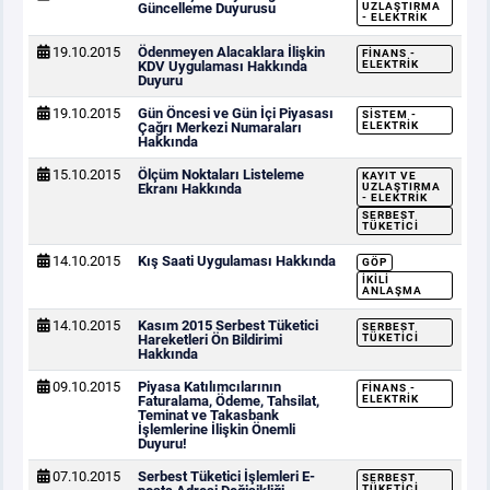
Güncelleme Duyurusu
UZLAŞTIRMA
- ELEKTRIK
19.10.2015
Ödenmeyen Alacaklara İlişkin
FINANS -
KDV Uygulaması Hakkında
ELEKTRIK
Duyuru
19.10.2015
Gün Öncesi ve Gün İçi Piyasası
SISTEM -
Çağrı Merkezi Numaraları
ELEKTRIK
Hakkında
15.10.2015
Ölçüm Noktaları Listeleme
KAYIT VE
Ekranı Hakkında
UZLAŞTIRMA
- ELEKTRIK
SERBEST
TÜKETICI
14.10.2015
Kış Saati Uygulaması Hakkında
GÖP
İKILI
ANLAŞMA
14.10.2015
Kasım 2015 Serbest Tüketici
SERBEST
Hareketleri Ön Bildirimi
TÜKETICI
Hakkında
09.10.2015
Piyasa Katılımcılarının
FINANS -
Faturalama, Ödeme, Tahsilat,
ELEKTRIK
Teminat ve Takasbank
İşlemlerine İlişkin Önemli
Duyuru!
07.10.2015
Serbest Tüketici İşlemleri E-
SERBEST
TÜKETICI