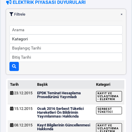
ELEKTRİK PİYASASI DUYURULARI
Filtrele
Tarih
Başlık
Kategori
23.12.2015
EPDK Teminat Hesaplama
KAYIT VE
Prosedürünü Yayımladı
UZLAŞTIRMA
- ELEKTRIK
15.12.2015
Ocak 2016 Serbest Tüketici
SERBEST
Hareketleri Ön Bildirimin
TÜKETICI
Yayımlanması Hakkında
08.12.2015
Kayıt Bilgilerinin Güncellenmesi
KAYIT VE
Hakkında
UZLAŞTIRMA
- ELEKTRIK