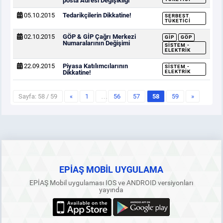
posta Adresi Değişikliği
05.10.2015
Tedarikçilerin Dikkatine!
SERBEST
TÜKETICI
02.10.2015
GÖP & GİP Çağrı Merkezi
GİP
GÖP
Numaralarının Değişimi
SISTEM -
ELEKTRIK
22.09.2015
Piyasa Katılımcılarının
SISTEM -
Dikkatine!
ELEKTRIK
Sayfa: 58 / 59
«
1
…
56
57
58
59
»
EPİAŞ MOBİL UYGULAMA
EPİAŞ Mobil uygulaması IOS ve ANDROID versiyonları
yayında