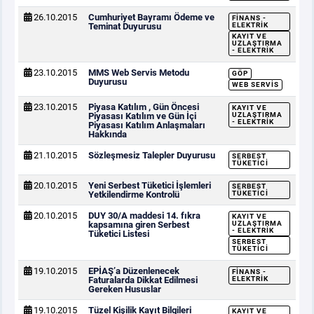
26.10.2015
Cumhuriyet Bayramı Ödeme ve
FINANS -
Teminat Duyurusu
ELEKTRIK
KAYIT VE
UZLAŞTIRMA
- ELEKTRIK
23.10.2015
MMS Web Servis Metodu
GÖP
Duyurusu
WEB SERVIS
23.10.2015
Piyasa Katılım , Gün Öncesi
KAYIT VE
Piyasası Katılım ve Gün İçi
UZLAŞTIRMA
- ELEKTRIK
Piyasası Katılım Anlaşmaları
Hakkında
21.10.2015
Sözleşmesiz Talepler Duyurusu
SERBEST
TÜKETICI
20.10.2015
Yeni Serbest Tüketici İşlemleri
SERBEST
Yetkilendirme Kontrolü
TÜKETICI
20.10.2015
DUY 30/A maddesi 14. fıkra
KAYIT VE
kapsamına giren Serbest
UZLAŞTIRMA
- ELEKTRIK
Tüketici Listesi
SERBEST
TÜKETICI
19.10.2015
EPİAŞ’a Düzenlenecek
FINANS -
Faturalarda Dikkat Edilmesi
ELEKTRIK
Gereken Hususlar
19.10.2015
Tüzel Kişilik Kayıt Bilgileri
KAYIT VE