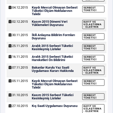
04.12.2015
Kaydı Mevcut Olmayan Serbest
SERBEST
Tüketici Ölçüm Noktalarının
TÜKETICI
Talebi
02.12.2015
Kasım 2015 Dönemi Veri
KAYIT VE
Yüklemeleri Duyurusu
UZLAŞTIRMA
- ELEKTRIK
30.11.2015
İkili Anlaşma Bildirim Formları
SERBEST
Duyurusu
TÜKETICI
25.11.2015
Aralık 2015 Serbest Tüketici
SERBEST
Kesinleşmiş Listeler
TÜKETICI
16.11.2015
Aralık 2015 Serbest Tüketici
SERBEST
Hareketleri Ön Bildirimi
TÜKETICI
07.11.2015
Bakanlar Kurulu Yaz Saati
KAYIT VE
Uygulaması Kararı Hakkında
UZLAŞTIRMA
- ELEKTRIK
05.11.2015
Kaydı Mevcut Olmayan Serbest
SERBEST
Tüketici Ölçüm Noktalarının
TÜKETICI
Talebi
31.10.2015
Kasım 2015 Serbest Tüketici
SERBEST
Kesinleşmiş Listeler
TÜKETICI
27.10.2015
Kış Saati Uygulaması Duyurusu
KAYIT VE
UZLAŞTIRMA
- ELEKTRIK