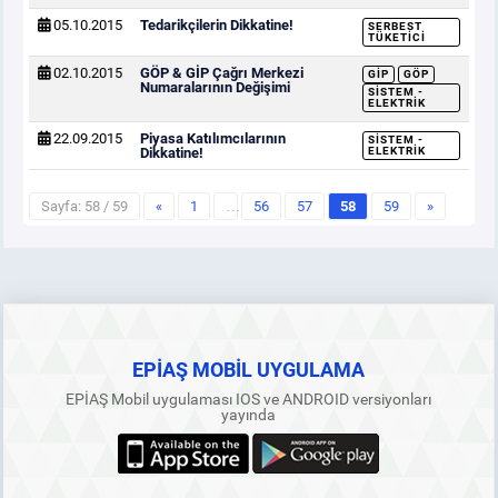
05.10.2015
Tedarikçilerin Dikkatine!
SERBEST
TÜKETICI
02.10.2015
GÖP & GİP Çağrı Merkezi
GİP
GÖP
Numaralarının Değişimi
SISTEM -
ELEKTRIK
22.09.2015
Piyasa Katılımcılarının
SISTEM -
Dikkatine!
ELEKTRIK
Sayfa: 58 / 59
«
1
…
56
57
58
59
»
EPİAŞ MOBİL UYGULAMA
EPİAŞ Mobil uygulaması IOS ve ANDROID versiyonları
yayında