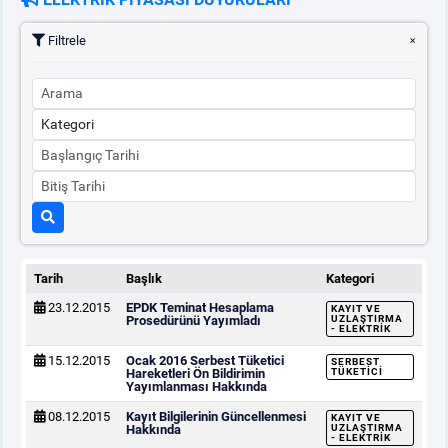
Filtrele
PİYASA
KAYIT
SÜRECİ
SERBEST TÜKETİCİ
MALİ UZLAŞTIRMA
TEMİNAT
Tarih
Başlık
Kategori
BÜLTENLER
23.12.2015
EPDK Teminat Hesaplama
KAYIT VE
Prosedürünü Yayımladı
UZLAŞTIRMA
- ELEKTRIK
DUYURULAR
15.12.2015
Ocak 2016 Serbest Tüketici
SERBEST
Hareketleri Ön Bildirimin
TÜKETICI
Yayımlanması Hakkında
BT HİZMET YÖNETİM SİSTEMİ POLİTİKAMIZ
08.12.2015
Kayıt Bilgilerinin Güncellenmesi
KAYIT VE
Hakkında
UZLAŞTIRMA
- ELEKTRIK