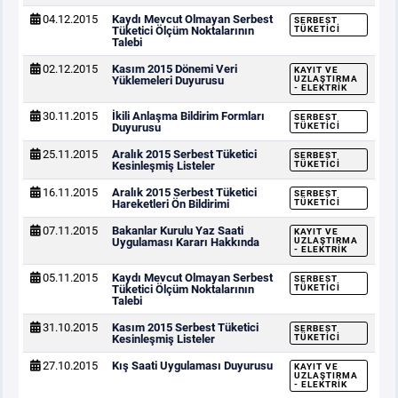
04.12.2015
Kaydı Mevcut Olmayan Serbest
SERBEST
Tüketici Ölçüm Noktalarının
TÜKETICI
Talebi
02.12.2015
Kasım 2015 Dönemi Veri
KAYIT VE
Yüklemeleri Duyurusu
UZLAŞTIRMA
- ELEKTRIK
30.11.2015
İkili Anlaşma Bildirim Formları
SERBEST
Duyurusu
TÜKETICI
25.11.2015
Aralık 2015 Serbest Tüketici
SERBEST
Kesinleşmiş Listeler
TÜKETICI
16.11.2015
Aralık 2015 Serbest Tüketici
SERBEST
Hareketleri Ön Bildirimi
TÜKETICI
07.11.2015
Bakanlar Kurulu Yaz Saati
KAYIT VE
Uygulaması Kararı Hakkında
UZLAŞTIRMA
- ELEKTRIK
05.11.2015
Kaydı Mevcut Olmayan Serbest
SERBEST
Tüketici Ölçüm Noktalarının
TÜKETICI
Talebi
31.10.2015
Kasım 2015 Serbest Tüketici
SERBEST
Kesinleşmiş Listeler
TÜKETICI
27.10.2015
Kış Saati Uygulaması Duyurusu
KAYIT VE
UZLAŞTIRMA
- ELEKTRIK