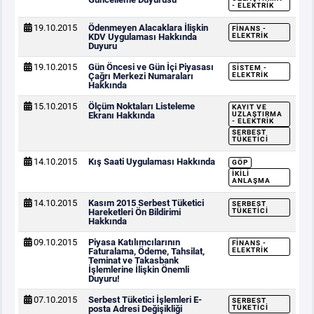
- ELEKTRIK
19.10.2015
Ödenmeyen Alacaklara İlişkin
FINANS -
KDV Uygulaması Hakkında
ELEKTRIK
Duyuru
19.10.2015
Gün Öncesi ve Gün İçi Piyasası
SISTEM -
Çağrı Merkezi Numaraları
ELEKTRIK
Hakkında
15.10.2015
Ölçüm Noktaları Listeleme
KAYIT VE
Ekranı Hakkında
UZLAŞTIRMA
- ELEKTRIK
SERBEST
TÜKETICI
14.10.2015
Kış Saati Uygulaması Hakkında
GÖP
İKILI
ANLAŞMA
14.10.2015
Kasım 2015 Serbest Tüketici
SERBEST
Hareketleri Ön Bildirimi
TÜKETICI
Hakkında
09.10.2015
Piyasa Katılımcılarının
FINANS -
Faturalama, Ödeme, Tahsilat,
ELEKTRIK
Teminat ve Takasbank
İşlemlerine İlişkin Önemli
Duyuru!
07.10.2015
Serbest Tüketici İşlemleri E-
SERBEST
posta Adresi Değişikliği
TÜKETICI