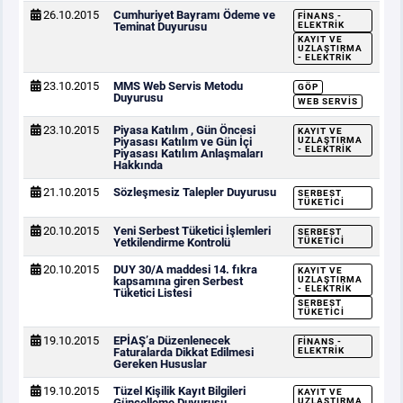
26.10.2015
Cumhuriyet Bayramı Ödeme ve
FINANS -
Teminat Duyurusu
ELEKTRIK
KAYIT VE
UZLAŞTIRMA
- ELEKTRIK
23.10.2015
MMS Web Servis Metodu
GÖP
Duyurusu
WEB SERVIS
23.10.2015
Piyasa Katılım , Gün Öncesi
KAYIT VE
Piyasası Katılım ve Gün İçi
UZLAŞTIRMA
- ELEKTRIK
Piyasası Katılım Anlaşmaları
Hakkında
21.10.2015
Sözleşmesiz Talepler Duyurusu
SERBEST
TÜKETICI
20.10.2015
Yeni Serbest Tüketici İşlemleri
SERBEST
Yetkilendirme Kontrolü
TÜKETICI
20.10.2015
DUY 30/A maddesi 14. fıkra
KAYIT VE
kapsamına giren Serbest
UZLAŞTIRMA
- ELEKTRIK
Tüketici Listesi
SERBEST
TÜKETICI
19.10.2015
EPİAŞ’a Düzenlenecek
FINANS -
Faturalarda Dikkat Edilmesi
ELEKTRIK
Gereken Hususlar
19.10.2015
Tüzel Kişilik Kayıt Bilgileri
KAYIT VE
Güncelleme Duyurusu
UZLAŞTIRMA