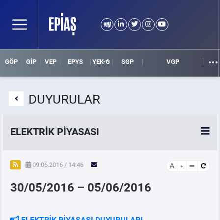
GÖP
GİP
VEP
EPYS
YEK-G
SGP
VGP
DUYURULAR
ELEKTRİK PİYASASI
SPOT ELEKTRİK PİYASALARI
09.06.2016 / 14:46
A
30/05/2016 – 05/06/2016
ÖRNEK FİNANS BELGELERİ
VADELİ ELEKTRİK PİYASASI
ELEKTRİK PİYASASI DUYURULARI