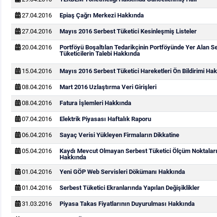
27.04.2016
Epiaş Çağrı Merkezi Hakkında
27.04.2016
Mayıs 2016 Serbest Tüketici Kesinleşmiş Listeler
20.04.2016
Portföyü Boşaltılan Tedarikçinin Portföyünde Yer Alan S
Tüketicilerin Talebi Hakkında
15.04.2016
Mayıs 2016 Serbest Tüketici Hareketleri Ön Bildirimi Ha
08.04.2016
Mart 2016 Uzlaştırma Veri Girişleri
08.04.2016
Fatura İşlemleri Hakkında
07.04.2016
Elektrik Piyasası Haftalık Raporu
06.04.2016
Sayaç Verisi Yükleyen Firmaların Dikkatine
05.04.2016
Kaydı Mevcut Olmayan Serbest Tüketici Ölçüm Noktaları
Hakkında
01.04.2016
Yeni GÖP Web Servisleri Dökümanı Hakkında
01.04.2016
Serbest Tüketici Ekranlarında Yapılan Değişiklikler
31.03.2016
Piyasa Takas Fiyatlarının Duyurulması Hakkında