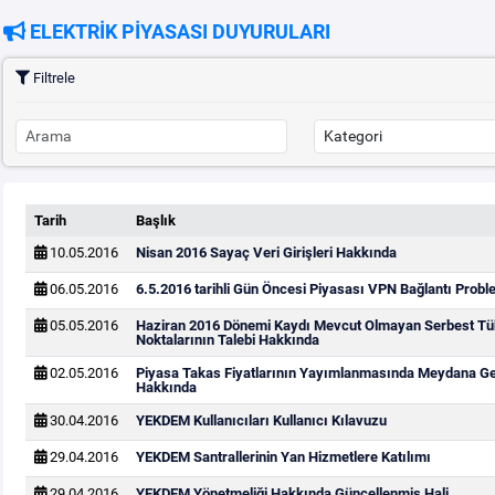
ELEKTRİK PİYASASI DUYURULARI
Filtrele
Tarih
Başlık
10.05.2016
Nisan 2016 Sayaç Veri Girişleri Hakkında
06.05.2016
6.5.2016 tarihli Gün Öncesi Piyasası VPN Bağlantı Probl
05.05.2016
Haziran 2016 Dönemi Kaydı Mevcut Olmayan Serbest Tü
Noktalarının Talebi Hakkında
02.05.2016
Piyasa Takas Fiyatlarının Yayımlanmasında Meydana G
Hakkında
30.04.2016
YEKDEM Kullanıcıları Kullanıcı Kılavuzu
29.04.2016
YEKDEM Santrallerinin Yan Hizmetlere Katılımı
29.04.2016
YEKDEM Yönetmeliği Hakkında Güncellenmiş Hali