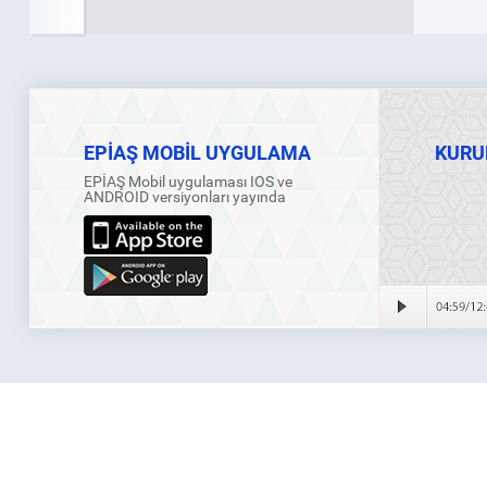
EPİAŞ MOBİL UYGULAMA
KURU
EPİAŞ Mobil uygulaması IOS ve
ANDROID versiyonları yayında