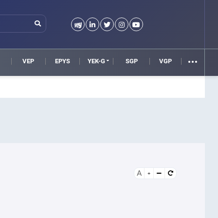
VEP
EPYS
YEK-G
SGP
VGP
A