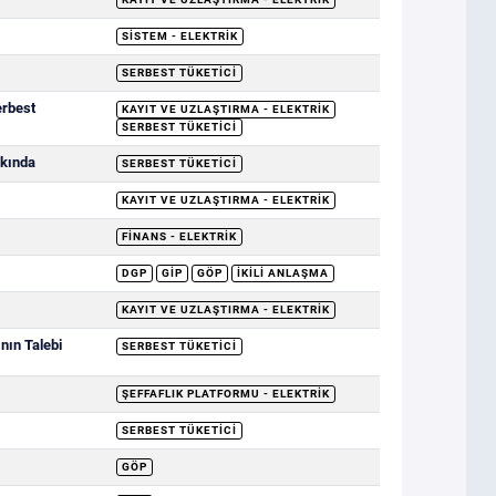
SISTEM - ELEKTRIK
SERBEST TÜKETICI
erbest
KAYIT VE UZLAŞTIRMA - ELEKTRIK
SERBEST TÜKETICI
kkında
SERBEST TÜKETICI
KAYIT VE UZLAŞTIRMA - ELEKTRIK
FINANS - ELEKTRIK
DGP
GİP
GÖP
İKILI ANLAŞMA
KAYIT VE UZLAŞTIRMA - ELEKTRIK
nın Talebi
SERBEST TÜKETICI
ŞEFFAFLIK PLATFORMU - ELEKTRIK
SERBEST TÜKETICI
GÖP