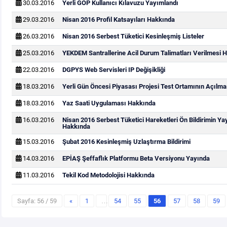
30.03.2016
Yerli GÖP Kullanıcı Kılavuzu Yayımlandı
29.03.2016
Nisan 2016 Profil Katsayıları Hakkında
26.03.2016
Nisan 2016 Serbest Tüketici Kesinleşmiş Listeler
25.03.2016
YEKDEM Santrallerine Acil Durum Talimatları Verilmesi 
22.03.2016
DGPYS Web Servisleri IP Değişikliği
18.03.2016
Yerli Gün Öncesi Piyasası Projesi Test Ortamının Açılm
18.03.2016
Yaz Saati Uygulaması Hakkında
16.03.2016
Nisan 2016 Serbest Tüketici Hareketleri Ön Bildirimin Y
Hakkında
15.03.2016
Şubat 2016 Kesinleşmiş Uzlaştırma Bildirimi
14.03.2016
EPİAŞ Şeffaflık Platformu Beta Versiyonu Yayında
11.03.2016
Tekil Kod Metodolojisi Hakkında
Sayfa: 56 / 59
«
1
…
54
55
56
57
58
59