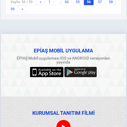
Sayfa: 56 / 59
«
1
…
54
55
56
57
58
59
»
EPİAŞ MOBİL UYGULAMA
EPİAŞ Mobil uygulaması IOS ve ANDROID versiyonları
yayında
KURUMSAL TANITIM FİLMİ