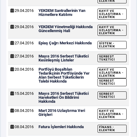
ELEKTRIK
29.04.2016
YEKDEM Santrallerinin Yan
KAYIT VE
Hizmetlere Katılımı
UZLAŞTIRMA -
ELEKTRIK
29.04.2016
YEKDEM Yönetmeliği Hakkında
KAYIT VE
Güncellenmiş Hali
UZLAŞTIRMA -
ELEKTRIK
27.04.2016
Epiaş Çağrı Merkezi Hakkında
SISTEM -
ELEKTRIK
27.04.2016
Mayıs 2016 Serbest Tüketici
SERBEST
Kesinleşmiş Listeler
TÜKETICI
20.04.2016
Portföyü Boşaltılan
KAYIT VE
Tedarikçinin Portföyünde Yer
UZLAŞTIRMA -
ELEKTRIK
Alan Serbest Tüketicilerin
Talebi Hakkında
SERBEST
TÜKETICI
15.04.2016
Mayıs 2016 Serbest Tüketici
SERBEST
Hareketleri Ön Bildirimi
TÜKETICI
Hakkında
08.04.2016
Mart 2016 Uzlaştırma Veri
KAYIT VE
Girişleri
UZLAŞTIRMA -
ELEKTRIK
08.04.2016
Fatura İşlemleri Hakkında
FINANS -
ELEKTRIK