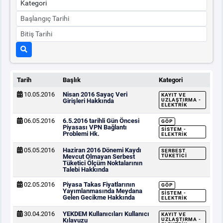
Tarih
Başlık
Kategori
10.05.2016
Nisan 2016 Sayaç Veri
KAYIT VE
Girişleri Hakkında
UZLAŞTIRMA -
ELEKTRIK
06.05.2016
6.5.2016 tarihli Gün Öncesi
GÖP
Piyasası VPN Bağlantı
SISTEM -
Problemi Hk.
ELEKTRIK
05.05.2016
Haziran 2016 Dönemi Kaydı
SERBEST
Mevcut Olmayan Serbest
TÜKETICI
Tüketici Ölçüm Noktalarının
Talebi Hakkında
02.05.2016
Piyasa Takas Fiyatlarının
GÖP
Yayımlanmasında Meydana
SISTEM -
Gelen Gecikme Hakkında
ELEKTRIK
30.04.2016
YEKDEM Kullanıcıları Kullanıcı
KAYIT VE
Kılavuzu
UZLAŞTIRMA -