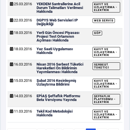
25.03.2016
YEKDEM Santrallerine Acil
KAYIT VE
Durum Talimatları Verilmesi
UZLAŞTIRMA -
ELEKTRIK
Hakkında
22.03.2016
DGPYS Web Servisleri IP
WEB SERVIS
Değişikliği
18.03.2016
Yerli Gün Öncesi Piyasası
GÖP
Projesi Test Ortamının
Açılması Hakkında
18.03.2016
Yaz Saati Uygulaması
KAYIT VE
Hakkında
UZLAŞTIRMA -
ELEKTRIK
16.03.2016
Nisan 2016 Serbest Tüketici
SERBEST
Hareketleri Ön Bildirimin
TÜKETICI
Yayımlanması Hakkında
15.03.2016
Şubat 2016 Kesinleşmiş
KAYIT VE
Uzlaştırma Bildirimi
UZLAŞTIRMA -
ELEKTRIK
14.03.2016
EPİAŞ Şeffaflık Platformu
ŞEFFAFLIK
Beta Versiyonu Yayında
PLATFORMU -
ELEKTRIK
11.03.2016
Tekil Kod Metodolojisi
KAYIT VE
Hakkında
UZLAŞTIRMA -
ELEKTRIK