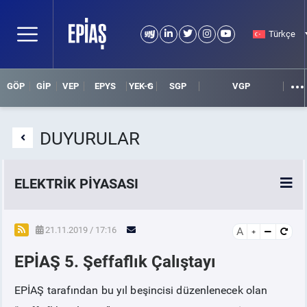
Türkçe
GÖP
GİP
VEP
EPYS
YEK-G
SGP
VGP
DUYURULAR
ELEKTRİK PİYASASI
SPOT ELEKTRİK PİYASALARI
21.11.2019 / 17:16
A
EPİAŞ 5. Şeffaflık Çalıştayı
ÖRNEK FİNANS BELGELERİ
EPİAŞ tarafından bu yıl beşincisi düzenlenecek olan
VADELİ ELEKTRİK PİYASASI