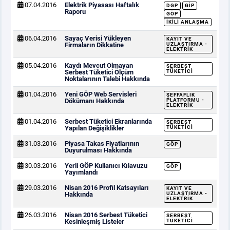
07.04.2016
Elektrik Piyasası Haftalık
DGP
GİP
Raporu
GÖP
İKILI ANLAŞMA
06.04.2016
Sayaç Verisi Yükleyen
KAYIT VE
Firmaların Dikkatine
UZLAŞTIRMA -
ELEKTRIK
05.04.2016
Kaydı Mevcut Olmayan
SERBEST
Serbest Tüketici Ölçüm
TÜKETICI
Noktalarının Talebi Hakkında
01.04.2016
Yeni GÖP Web Servisleri
ŞEFFAFLIK
Dökümanı Hakkında
PLATFORMU -
ELEKTRIK
01.04.2016
Serbest Tüketici Ekranlarında
SERBEST
Yapılan Değişiklikler
TÜKETICI
31.03.2016
Piyasa Takas Fiyatlarının
GÖP
Duyurulması Hakkında
30.03.2016
Yerli GÖP Kullanıcı Kılavuzu
GÖP
Yayımlandı
29.03.2016
Nisan 2016 Profil Katsayıları
KAYIT VE
Hakkında
UZLAŞTIRMA -
ELEKTRIK
26.03.2016
Nisan 2016 Serbest Tüketici
SERBEST
Kesinleşmiş Listeler
TÜKETICI