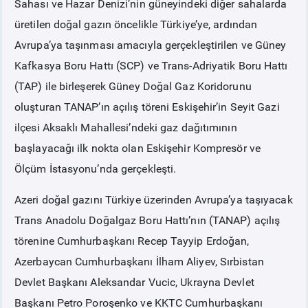
Sahası ve Hazar Denizi’nin güneyindeki diğer sahalarda
üretilen doğal gazın öncelikle Türkiye’ye, ardından
PİYASA
KAYIT
SÜRECİ
Avrupa’ya taşınması amacıyla gerçekleştirilen ve Güney
Kafkasya Boru Hattı (SCP) ve Trans-Adriyatik Boru Hattı
SERBEST TÜKETİCİ
(TAP) ile birleşerek Güney Doğal Gaz Koridorunu
oluşturan TANAP’ın açılış töreni Eskişehir’in Seyit Gazi
MALİ UZLAŞTIRMA
ilçesi Aksaklı Mahallesi’ndeki gaz dağıtımının
başlayacağı ilk nokta olan Eskişehir Kompresör ve
TEMİNAT
Ölçüm İstasyonu’nda gerçekleşti.
BÜLTENLER
Azeri doğal gazını Türkiye üzerinden Avrupa’ya taşıyacak
Trans Anadolu Doğalgaz Boru Hattı’nın (TANAP) açılış
DUYURULAR
törenine Cumhurbaşkanı Recep Tayyip Erdoğan,
Azerbaycan Cumhurbaşkanı İlham Aliyev, Sırbistan
BT HİZMET YÖNETİM SİSTEMİ POLİTİKAMIZ
Devlet Başkanı Aleksandar Vucic, Ukrayna Devlet
Başkanı Petro Poroşenko ve KKTC Cumhurbaşkanı