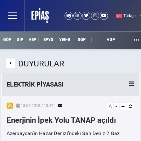
Türkçe
GÖP
GİP
VEP
EPYS
YEK-G
SGP
VGP
DUYURULAR
ELEKTRİK PİYASASI
SPOT ELEKTRİK PİYASALARI
13.06.2018 / 13:47
A
Enerjinin İpek Yolu TANAP açıldı
ÖRNEK FİNANS BELGELERİ
Azerbaycan’ın Hazar Denizi’ndeki Şah Deniz 2 Gaz
VADELİ ELEKTRİK PİYASASI