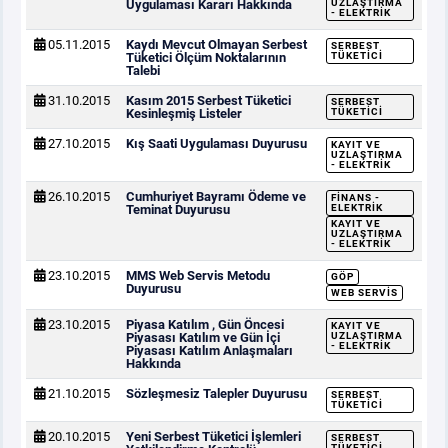
Uygulaması Kararı Hakkında
UZLAŞTIRMA
- ELEKTRIK
05.11.2015
Kaydı Mevcut Olmayan Serbest
SERBEST
Tüketici Ölçüm Noktalarının
TÜKETICI
Talebi
31.10.2015
Kasım 2015 Serbest Tüketici
SERBEST
Kesinleşmiş Listeler
TÜKETICI
27.10.2015
Kış Saati Uygulaması Duyurusu
KAYIT VE
UZLAŞTIRMA
- ELEKTRIK
26.10.2015
Cumhuriyet Bayramı Ödeme ve
FINANS -
Teminat Duyurusu
ELEKTRIK
KAYIT VE
UZLAŞTIRMA
- ELEKTRIK
23.10.2015
MMS Web Servis Metodu
GÖP
Duyurusu
WEB SERVIS
23.10.2015
Piyasa Katılım , Gün Öncesi
KAYIT VE
Piyasası Katılım ve Gün İçi
UZLAŞTIRMA
- ELEKTRIK
Piyasası Katılım Anlaşmaları
Hakkında
21.10.2015
Sözleşmesiz Talepler Duyurusu
SERBEST
TÜKETICI
20.10.2015
Yeni Serbest Tüketici İşlemleri
SERBEST
TÜKETICI