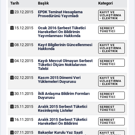
Tarih
Başlık
Kategori
23.12.2015
EPDK Teminat Hesaplama
KAYIT VE
Prosedürünü Yayımladı
UZLAŞTIRMA
- ELEKTRIK
15.12.2015
Ocak 2016 Serbest Tüketici
SERBEST
Hareketleri Ön Bildirimin
TÜKETICI
Yayımlanması Hakkında
08.12.2015
Kayıt Bilgilerinin Güncellenmesi
KAYIT VE
Hakkında
UZLAŞTIRMA
- ELEKTRIK
04.12.2015
Kaydı Mevcut Olmayan Serbest
SERBEST
Tüketici Ölçüm Noktalarının
TÜKETICI
Talebi
02.12.2015
Kasım 2015 Dönemi Veri
KAYIT VE
Yüklemeleri Duyurusu
UZLAŞTIRMA
- ELEKTRIK
30.11.2015
İkili Anlaşma Bildirim Formları
SERBEST
Duyurusu
TÜKETICI
25.11.2015
Aralık 2015 Serbest Tüketici
SERBEST
Kesinleşmiş Listeler
TÜKETICI
16.11.2015
Aralık 2015 Serbest Tüketici
SERBEST
Hareketleri Ön Bildirimi
TÜKETICI
07.11.2015
Bakanlar Kurulu Yaz Saati
KAYIT VE