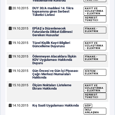
Yetkilendirme Kontrolü
20.10.2015
DUY 30/A maddesi 14. fıkra
KAYIT VE
kapsamına giren Serbest
UZLAŞTIRMA
- ELEKTRIK
Tüketici Listesi
SERBEST
TÜKETICI
19.10.2015
EPİAŞ’a Düzenlenecek
FINANS -
Faturalarda Dikkat Edilmesi
ELEKTRIK
Gereken Hususlar
19.10.2015
Tüzel Kişilik Kayıt Bilgileri
KAYIT VE
Güncelleme Duyurusu
UZLAŞTIRMA
- ELEKTRIK
19.10.2015
Ödenmeyen Alacaklara İlişkin
FINANS -
KDV Uygulaması Hakkında
ELEKTRIK
Duyuru
19.10.2015
Gün Öncesi ve Gün İçi Piyasası
SISTEM -
Çağrı Merkezi Numaraları
ELEKTRIK
Hakkında
15.10.2015
Ölçüm Noktaları Listeleme
KAYIT VE
Ekranı Hakkında
UZLAŞTIRMA
- ELEKTRIK
SERBEST
TÜKETICI
14.10.2015
Kış Saati Uygulaması Hakkında
GÖP
İKILI
ANLAŞMA