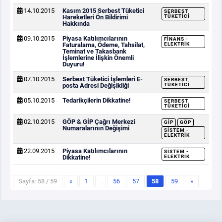
14.10.2015
Kasım 2015 Serbest Tüketici
SERBEST
Hareketleri Ön Bildirimi
TÜKETICI
Hakkında
09.10.2015
Piyasa Katılımcılarının
FINANS -
Faturalama, Ödeme, Tahsilat,
ELEKTRIK
Teminat ve Takasbank
İşlemlerine İlişkin Önemli
Duyuru!
07.10.2015
Serbest Tüketici İşlemleri E-
SERBEST
posta Adresi Değişikliği
TÜKETICI
05.10.2015
Tedarikçilerin Dikkatine!
SERBEST
TÜKETICI
02.10.2015
GÖP & GİP Çağrı Merkezi
GİP
GÖP
Numaralarının Değişimi
SISTEM -
ELEKTRIK
22.09.2015
Piyasa Katılımcılarının
SISTEM -
Dikkatine!
ELEKTRIK
Sayfa: 58 / 59
«
1
…
56
57
58
59
»