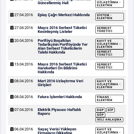
Güncellenmiş Hali
UZLAŞTIRMA -
ELEKTRIK
27.04.2016
Epiaş Çağrı Merkezi Hakkında
SISTEM -
ELEKTRIK
27.04.2016
Mayıs 2016 Serbest Tüketici
SERBEST
Kesinleşmiş Listeler
TÜKETICI
20.04.2016
Portföyü Boşaltılan
KAYIT VE
Tedarikçinin Portföyünde Yer
UZLAŞTIRMA -
ELEKTRIK
Alan Serbest Tüketicilerin
Talebi Hakkında
SERBEST
TÜKETICI
15.04.2016
Mayıs 2016 Serbest Tüketici
SERBEST
Hareketleri Ön Bildirimi
TÜKETICI
Hakkında
08.04.2016
Mart 2016 Uzlaştırma Veri
KAYIT VE
Girişleri
UZLAŞTIRMA -
ELEKTRIK
08.04.2016
Fatura İşlemleri Hakkında
FINANS -
ELEKTRIK
07.04.2016
Elektrik Piyasası Haftalık
DGP
GİP
Raporu
GÖP
İKILI ANLAŞMA
06.04.2016
Sayaç Verisi Yükleyen
KAYIT VE
Firmaların Dikkatine
UZLAŞTIRMA -