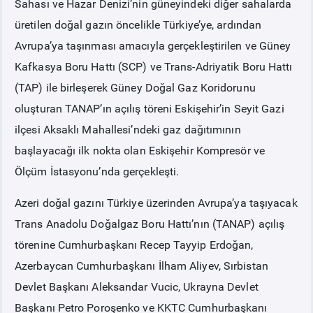
Sahası ve Hazar Denizi’nin güneyindeki diğer sahalarda
üretilen doğal gazın öncelikle Türkiye’ye, ardından
PİYASA
KAYIT
SÜRECİ
Avrupa’ya taşınması amacıyla gerçekleştirilen ve Güney
Kafkasya Boru Hattı (SCP) ve Trans-Adriyatik Boru Hattı
SERBEST TÜKETİCİ
(TAP) ile birleşerek Güney Doğal Gaz Koridorunu
oluşturan TANAP’ın açılış töreni Eskişehir’in Seyit Gazi
MALİ UZLAŞTIRMA
ilçesi Aksaklı Mahallesi’ndeki gaz dağıtımının
başlayacağı ilk nokta olan Eskişehir Kompresör ve
TEMİNAT
Ölçüm İstasyonu’nda gerçekleşti.
BÜLTENLER
Azeri doğal gazını Türkiye üzerinden Avrupa’ya taşıyacak
Trans Anadolu Doğalgaz Boru Hattı’nın (TANAP) açılış
DUYURULAR
törenine Cumhurbaşkanı Recep Tayyip Erdoğan,
Azerbaycan Cumhurbaşkanı İlham Aliyev, Sırbistan
BT HİZMET YÖNETİM SİSTEMİ POLİTİKAMIZ
Devlet Başkanı Aleksandar Vucic, Ukrayna Devlet
Başkanı Petro Poroşenko ve KKTC Cumhurbaşkanı