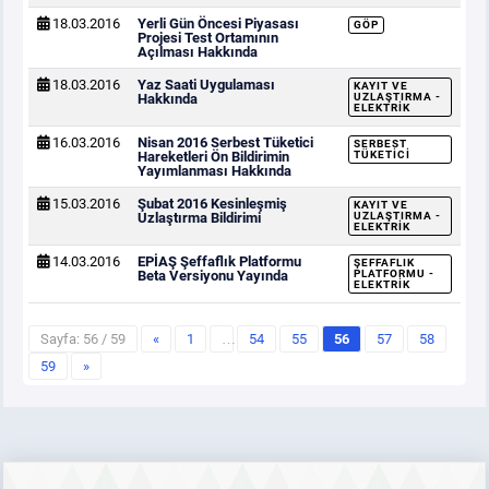
18.03.2016
Yerli Gün Öncesi Piyasası
GÖP
Projesi Test Ortamının
Açılması Hakkında
18.03.2016
Yaz Saati Uygulaması
KAYIT VE
Hakkında
UZLAŞTIRMA -
ELEKTRIK
16.03.2016
Nisan 2016 Serbest Tüketici
SERBEST
Hareketleri Ön Bildirimin
TÜKETICI
Yayımlanması Hakkında
15.03.2016
Şubat 2016 Kesinleşmiş
KAYIT VE
Uzlaştırma Bildirimi
UZLAŞTIRMA -
ELEKTRIK
14.03.2016
EPİAŞ Şeffaflık Platformu
ŞEFFAFLIK
Beta Versiyonu Yayında
PLATFORMU -
ELEKTRIK
Sayfa: 56 / 59
«
1
…
54
55
56
57
58
59
»