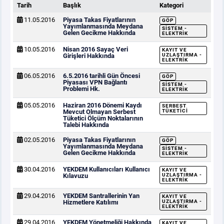
Tarih
Başlık
Kategori
11.05.2016
Piyasa Takas Fiyatlarının
GÖP
Yayımlanmasında Meydana
SISTEM -
Gelen Gecikme Hakkında
ELEKTRIK
10.05.2016
Nisan 2016 Sayaç Veri
KAYIT VE
Girişleri Hakkında
UZLAŞTIRMA -
ELEKTRIK
06.05.2016
6.5.2016 tarihli Gün Öncesi
GÖP
Piyasası VPN Bağlantı
SISTEM -
Problemi Hk.
ELEKTRIK
05.05.2016
Haziran 2016 Dönemi Kaydı
SERBEST
Mevcut Olmayan Serbest
TÜKETICI
Tüketici Ölçüm Noktalarının
Talebi Hakkında
02.05.2016
Piyasa Takas Fiyatlarının
GÖP
Yayımlanmasında Meydana
SISTEM -
Gelen Gecikme Hakkında
ELEKTRIK
30.04.2016
YEKDEM Kullanıcıları Kullanıcı
KAYIT VE
Kılavuzu
UZLAŞTIRMA -
ELEKTRIK
29.04.2016
YEKDEM Santrallerinin Yan
KAYIT VE
Hizmetlere Katılımı
UZLAŞTIRMA -
ELEKTRIK
29.04.2016
YEKDEM Yönetmeliği Hakkında
KAYIT VE