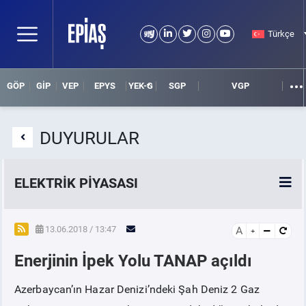
Türkçe
GÖP
GİP
VEP
EPYS
YEK-G
SGP
VGP
DUYURULAR
ELEKTRİK PİYASASI
SPOT ELEKTRİK PİYASALARI
13.06.2018 / 13:47
A
Enerjinin İpek Yolu TANAP açıldı
ÖRNEK FİNANS BELGELERİ
Azerbaycan’ın Hazar Denizi’ndeki Şah Deniz 2 Gaz
VADELİ ELEKTRİK PİYASASI