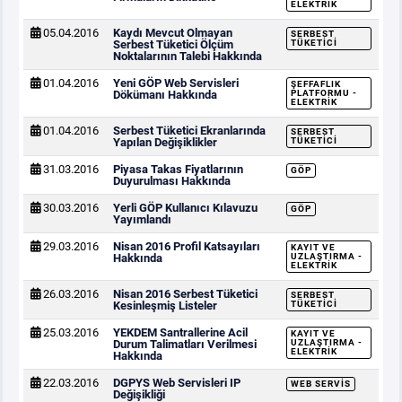
ELEKTRIK
05.04.2016
Kaydı Mevcut Olmayan
SERBEST
Serbest Tüketici Ölçüm
TÜKETICI
Noktalarının Talebi Hakkında
01.04.2016
Yeni GÖP Web Servisleri
ŞEFFAFLIK
Dökümanı Hakkında
PLATFORMU -
ELEKTRIK
01.04.2016
Serbest Tüketici Ekranlarında
SERBEST
Yapılan Değişiklikler
TÜKETICI
31.03.2016
Piyasa Takas Fiyatlarının
GÖP
Duyurulması Hakkında
30.03.2016
Yerli GÖP Kullanıcı Kılavuzu
GÖP
Yayımlandı
29.03.2016
Nisan 2016 Profil Katsayıları
KAYIT VE
Hakkında
UZLAŞTIRMA -
ELEKTRIK
26.03.2016
Nisan 2016 Serbest Tüketici
SERBEST
Kesinleşmiş Listeler
TÜKETICI
25.03.2016
YEKDEM Santrallerine Acil
KAYIT VE
Durum Talimatları Verilmesi
UZLAŞTIRMA -
ELEKTRIK
Hakkında
22.03.2016
DGPYS Web Servisleri IP
WEB SERVIS
Değişikliği