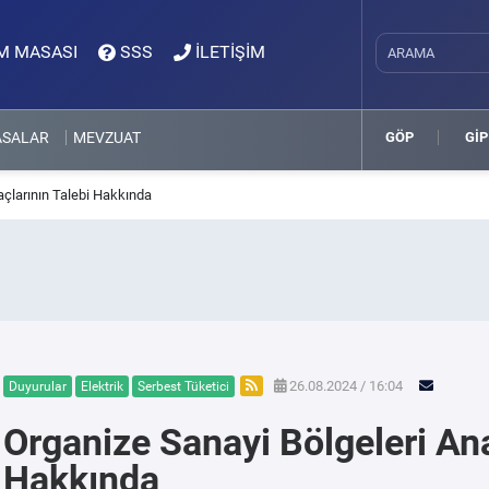
M MASASI
SSS
İLETİŞİM
ASALAR
MEVZUAT
GÖP
GİP
açlarının Talebi Hakkında
26.08.2024 / 16:04
Duyurular
Elektrik
Serbest Tüketici
Organize Sanayi Bölgeleri Ana
Hakkında