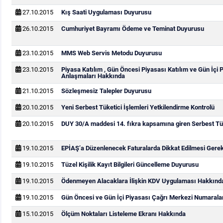
27.10.2015
Kış Saati Uygulaması Duyurusu
26.10.2015
Cumhuriyet Bayramı Ödeme ve Teminat Duyurusu
23.10.2015
MMS Web Servis Metodu Duyurusu
23.10.2015
Piyasa Katılım , Gün Öncesi Piyasası Katılım ve Gün İçi 
Anlaşmaları Hakkında
21.10.2015
Sözleşmesiz Talepler Duyurusu
20.10.2015
Yeni Serbest Tüketici İşlemleri Yetkilendirme Kontrolü
20.10.2015
DUY 30/A maddesi 14. fıkra kapsamına giren Serbest Tük
19.10.2015
EPİAŞ’a Düzenlenecek Faturalarda Dikkat Edilmesi Gere
19.10.2015
Tüzel Kişilik Kayıt Bilgileri Güncelleme Duyurusu
19.10.2015
Ödenmeyen Alacaklara İlişkin KDV Uygulaması Hakkınd
19.10.2015
Gün Öncesi ve Gün İçi Piyasası Çağrı Merkezi Numarala
15.10.2015
Ölçüm Noktaları Listeleme Ekranı Hakkında