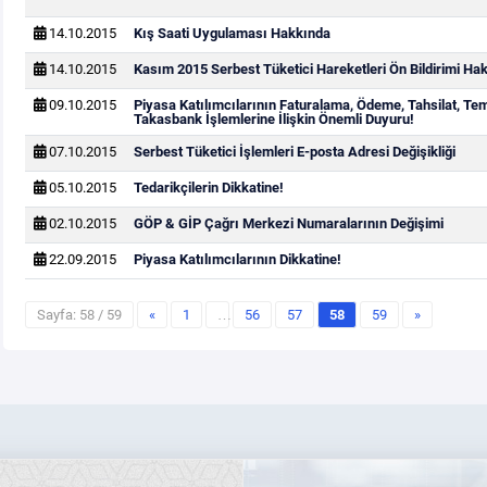
14.10.2015
Kış Saati Uygulaması Hakkında
14.10.2015
Kasım 2015 Serbest Tüketici Hareketleri Ön Bildirimi Ha
09.10.2015
Piyasa Katılımcılarının Faturalama, Ödeme, Tahsilat, Te
Takasbank İşlemlerine İlişkin Önemli Duyuru!
07.10.2015
Serbest Tüketici İşlemleri E-posta Adresi Değişikliği
05.10.2015
Tedarikçilerin Dikkatine!
02.10.2015
GÖP & GİP Çağrı Merkezi Numaralarının Değişimi
22.09.2015
Piyasa Katılımcılarının Dikkatine!
Sayfa: 58 / 59
«
1
…
56
57
58
59
»