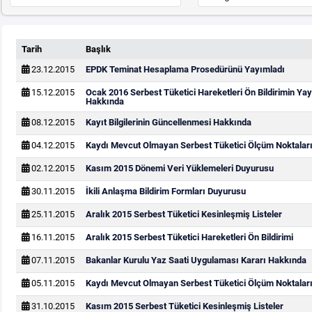
Tarih
Başlık
23.12.2015
EPDK Teminat Hesaplama Prosedürünü Yayımladı
15.12.2015
Ocak 2016 Serbest Tüketici Hareketleri Ön Bildirimin Y
Hakkında
08.12.2015
Kayıt Bilgilerinin Güncellenmesi Hakkında
04.12.2015
Kaydı Mevcut Olmayan Serbest Tüketici Ölçüm Noktaları
02.12.2015
Kasım 2015 Dönemi Veri Yüklemeleri Duyurusu
30.11.2015
İkili Anlaşma Bildirim Formları Duyurusu
25.11.2015
Aralık 2015 Serbest Tüketici Kesinleşmiş Listeler
16.11.2015
Aralık 2015 Serbest Tüketici Hareketleri Ön Bildirimi
07.11.2015
Bakanlar Kurulu Yaz Saati Uygulaması Kararı Hakkında
05.11.2015
Kaydı Mevcut Olmayan Serbest Tüketici Ölçüm Noktaları
31.10.2015
Kasım 2015 Serbest Tüketici Kesinleşmiş Listeler