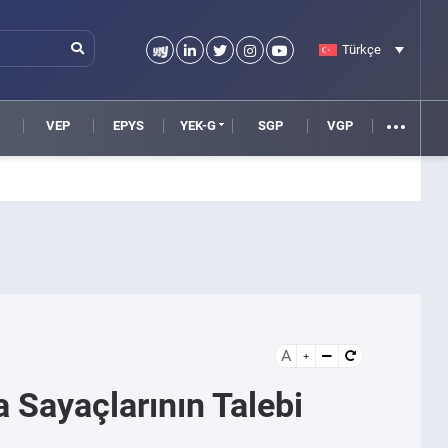
Türkçe
VEP
EPYS
YEK-G
SGP
VGP
A
 Sayaçlarının Talebi