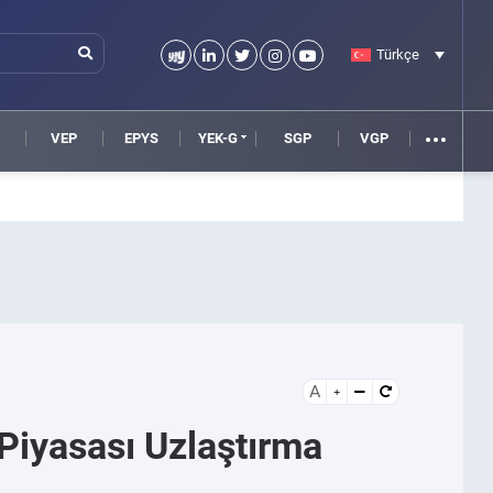
Türkçe
VEP
EPYS
YEK-G
SGP
VGP
A
Piyasası Uzlaştırma