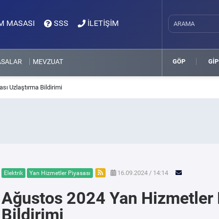
M MASASI
SSS
İLETİŞİM
ASALAR
MEVZUAT
GÖP
GİP
sı Uzlaştırma Bildirimi
16.09.2024 / 14:14
Elektrik
Yan Hizmetler Piyasası
Ağustos 2024 Yan Hizmetler 
Bildirimi