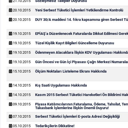
21.10.2015
Sözleşmesiz Talepler Duyurusu
20.10.2015
Yeni Serbest Tüketici İşlemleri Yetkilendirme Kontrolü
20.10.2015
DUY 30/A maddesi 14. fıkra kapsamına giren Serbest Tük
19.10.2015
EPİAŞ’a Düzenlenecek Faturalarda Dikkat Edilmesi Gere
19.10.2015
Tüzel Kişilik Kayıt Bilgileri Güncelleme Duyurusu
19.10.2015
Ödenmeyen Alacaklara İlişkin KDV Uygulaması Hakkınd
19.10.2015
Gün Öncesi ve Gün İçi Piyasası Çağrı Merkezi Numarala
15.10.2015
Ölçüm Noktaları Listeleme Ekranı Hakkında
14.10.2015
Kış Saati Uygulaması Hakkında
14.10.2015
Kasım 2015 Serbest Tüketici Hareketleri Ön Bildirimi Ha
09.10.2015
Piyasa Katılımcılarının Faturalama, Ödeme, Tahsilat, Te
Takasbank İşlemlerine İlişkin Önemli Duyuru!
07.10.2015
Serbest Tüketici İşlemleri E-posta Adresi Değişikliği
05.10.2015
Tedarikçilerin Dikkatine!