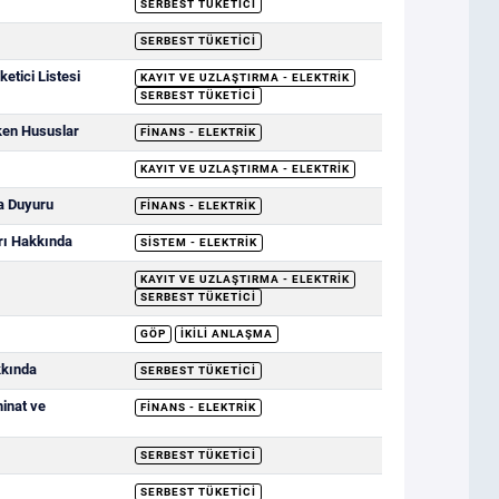
SERBEST TÜKETICI
SERBEST TÜKETICI
etici Listesi
KAYIT VE UZLAŞTIRMA - ELEKTRIK
SERBEST TÜKETICI
ken Hususlar
FINANS - ELEKTRIK
KAYIT VE UZLAŞTIRMA - ELEKTRIK
a Duyuru
FINANS - ELEKTRIK
rı Hakkında
SISTEM - ELEKTRIK
KAYIT VE UZLAŞTIRMA - ELEKTRIK
SERBEST TÜKETICI
GÖP
İKILI ANLAŞMA
kkında
SERBEST TÜKETICI
minat ve
FINANS - ELEKTRIK
SERBEST TÜKETICI
SERBEST TÜKETICI