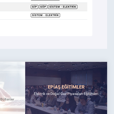
GİP
GÖP
SISTEM - ELEKTRIK
SISTEM - ELEKTRIK
EPİAŞ EĞİTİMLER
Elektrik ve Doğal Gaz Piyasaları Eğitimleri
k Bültenler