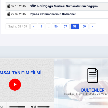
02.10.2015
GÖP & GİP Çağrı Merkezi Numaralarının Değişimi
22.09.2015
Piyasa Katılımcılarının Dikkatine!
Sayfa: 58 / 59
«
1
…
56
57
58
59
»
MSAL TANITIM FİLMİ
BÜLTENLER
Günlük, Haftalık, Aylık ve Yıllı