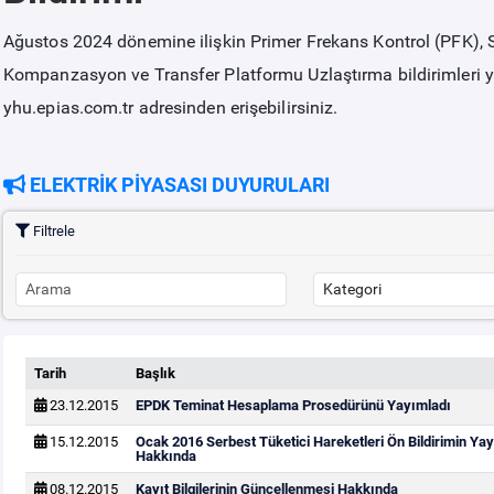
Ağustos 2024 dönemine ilişkin Primer Frekans Kontrol (PFK), 
Kompanzasyon ve Transfer Platformu Uzlaştırma bildirimleri y
yhu.epias.com.tr adresinden erişebilirsiniz.
ELEKTRİK PİYASASI DUYURULARI
Filtrele
Tarih
Başlık
23.12.2015
EPDK Teminat Hesaplama Prosedürünü Yayımladı
15.12.2015
Ocak 2016 Serbest Tüketici Hareketleri Ön Bildirimin Y
Hakkında
08.12.2015
Kayıt Bilgilerinin Güncellenmesi Hakkında