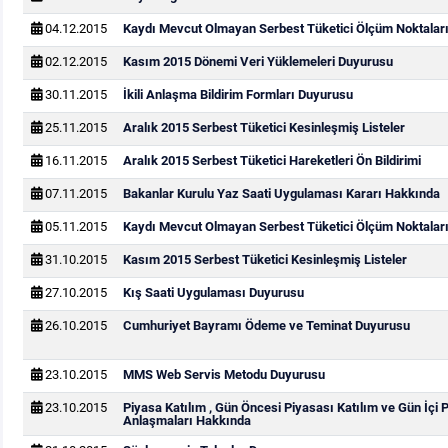
04.12.2015
Kaydı Mevcut Olmayan Serbest Tüketici Ölçüm Noktaları
02.12.2015
Kasım 2015 Dönemi Veri Yüklemeleri Duyurusu
30.11.2015
İkili Anlaşma Bildirim Formları Duyurusu
25.11.2015
Aralık 2015 Serbest Tüketici Kesinleşmiş Listeler
16.11.2015
Aralık 2015 Serbest Tüketici Hareketleri Ön Bildirimi
07.11.2015
Bakanlar Kurulu Yaz Saati Uygulaması Kararı Hakkında
05.11.2015
Kaydı Mevcut Olmayan Serbest Tüketici Ölçüm Noktaları
31.10.2015
Kasım 2015 Serbest Tüketici Kesinleşmiş Listeler
27.10.2015
Kış Saati Uygulaması Duyurusu
26.10.2015
Cumhuriyet Bayramı Ödeme ve Teminat Duyurusu
23.10.2015
MMS Web Servis Metodu Duyurusu
23.10.2015
Piyasa Katılım , Gün Öncesi Piyasası Katılım ve Gün İçi 
Anlaşmaları Hakkında