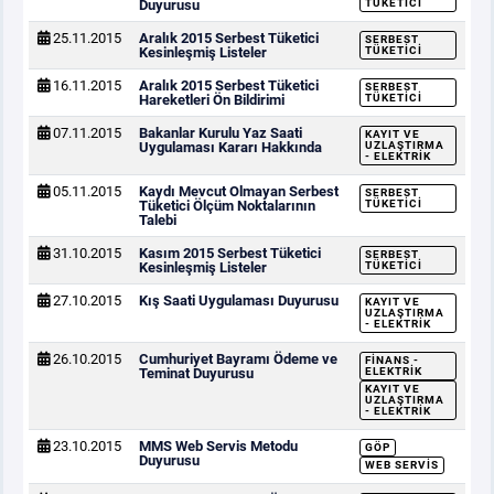
Duyurusu
TÜKETICI
25.11.2015
Aralık 2015 Serbest Tüketici
SERBEST
Kesinleşmiş Listeler
TÜKETICI
16.11.2015
Aralık 2015 Serbest Tüketici
SERBEST
Hareketleri Ön Bildirimi
TÜKETICI
07.11.2015
Bakanlar Kurulu Yaz Saati
KAYIT VE
Uygulaması Kararı Hakkında
UZLAŞTIRMA
- ELEKTRIK
05.11.2015
Kaydı Mevcut Olmayan Serbest
SERBEST
Tüketici Ölçüm Noktalarının
TÜKETICI
Talebi
31.10.2015
Kasım 2015 Serbest Tüketici
SERBEST
Kesinleşmiş Listeler
TÜKETICI
27.10.2015
Kış Saati Uygulaması Duyurusu
KAYIT VE
UZLAŞTIRMA
- ELEKTRIK
26.10.2015
Cumhuriyet Bayramı Ödeme ve
FINANS -
Teminat Duyurusu
ELEKTRIK
KAYIT VE
UZLAŞTIRMA
- ELEKTRIK
23.10.2015
MMS Web Servis Metodu
GÖP
Duyurusu
WEB SERVIS