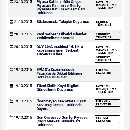
23.10.2015
Piyasa Katılım , Gün Öncesi
KAYIT VE
Piyasası Katılım ve Gün İçi
UZLAŞTIRMA
- ELEKTRIK
Piyasası Katılım Anlaşmaları
Hakkında
21.10.2015
Sözleşmesiz Talepler Duyurusu
SERBEST
TÜKETICI
20.10.2015
Yeni Serbest Tüketici İşlemleri
SERBEST
Yetkilendirme Kontrolü
TÜKETICI
20.10.2015
DUY 30/A maddesi 14. fıkra
KAYIT VE
kapsamına giren Serbest
UZLAŞTIRMA
- ELEKTRIK
Tüketici Listesi
SERBEST
TÜKETICI
19.10.2015
EPİAŞ’a Düzenlenecek
FINANS -
Faturalarda Dikkat Edilmesi
ELEKTRIK
Gereken Hususlar
19.10.2015
Tüzel Kişilik Kayıt Bilgileri
KAYIT VE
Güncelleme Duyurusu
UZLAŞTIRMA
- ELEKTRIK
19.10.2015
Ödenmeyen Alacaklara İlişkin
FINANS -
KDV Uygulaması Hakkında
ELEKTRIK
Duyuru
19.10.2015
Gün Öncesi ve Gün İçi Piyasası
SISTEM -
Çağrı Merkezi Numaraları
ELEKTRIK
Hakkında