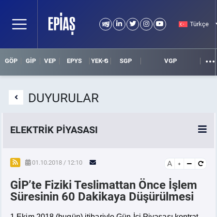
Türkçe
GÖP
GİP
VEP
EPYS
YEK-G
SGP
VGP
DUYURULAR
ELEKTRİK PİYASASI
SPOT ELEKTRİK PİYASALARI
01.10.2018 / 12:10
A
GİP’te Fiziki Teslimattan Önce İşlem
ÖRNEK FİNANS BELGELERİ
Süresinin 60 Dakikaya Düşürülmesi
VADELİ ELEKTRİK PİYASASI
1 Ekim 2018 (bugün) itibariyle Gün İçi Piyasası kontrat