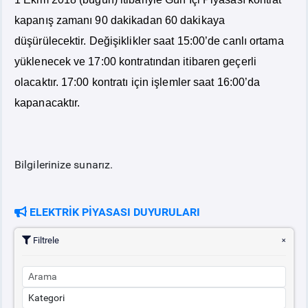
kapanış zamanı 90 dakikadan 60 dakikaya
PİYASA
KAYIT
SÜRECİ
düşürülecektir. Değişiklikler saat 15:00’de canlı ortama
yüklenecek ve 17:00 kontratından itibaren geçerli
SERBEST TÜKETİCİ
olacaktır. 17:00 kontratı için işlemler saat 16:00’da
kapanacaktır.
MALİ UZLAŞTIRMA
TEMİNAT
Bilgilerinize sunarız.
BÜLTENLER
ELEKTRİK PİYASASI DUYURULARI
DUYURULAR
Filtrele
BT HİZMET YÖNETİM SİSTEMİ POLİTİKAMIZ