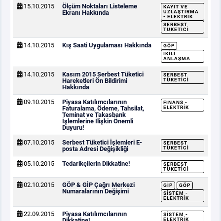
15.10.2015
Ölçüm Noktaları Listeleme
KAYIT VE
Ekranı Hakkında
UZLAŞTIRMA
- ELEKTRIK
SERBEST
TÜKETICI
14.10.2015
Kış Saati Uygulaması Hakkında
GÖP
İKILI
ANLAŞMA
14.10.2015
Kasım 2015 Serbest Tüketici
SERBEST
Hareketleri Ön Bildirimi
TÜKETICI
Hakkında
09.10.2015
Piyasa Katılımcılarının
FINANS -
Faturalama, Ödeme, Tahsilat,
ELEKTRIK
Teminat ve Takasbank
İşlemlerine İlişkin Önemli
Duyuru!
07.10.2015
Serbest Tüketici İşlemleri E-
SERBEST
posta Adresi Değişikliği
TÜKETICI
05.10.2015
Tedarikçilerin Dikkatine!
SERBEST
TÜKETICI
02.10.2015
GÖP & GİP Çağrı Merkezi
GİP
GÖP
Numaralarının Değişimi
SISTEM -
ELEKTRIK
22.09.2015
Piyasa Katılımcılarının
SISTEM -
Dikkatine!
ELEKTRIK