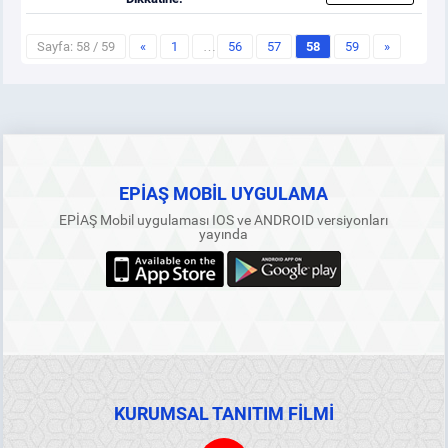
Sayfa: 58 / 59
«
1
…
56
57
58
59
»
EPİAŞ MOBİL UYGULAMA
EPİAŞ Mobil uygulaması IOS ve ANDROID versiyonları
yayında
KURUMSAL TANITIM FİLMİ