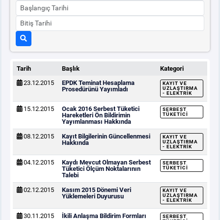
Tarih
Başlık
Kategori
23.12.2015
EPDK Teminat Hesaplama
KAYIT VE
Prosedürünü Yayımladı
UZLAŞTIRMA
- ELEKTRIK
15.12.2015
Ocak 2016 Serbest Tüketici
SERBEST
Hareketleri Ön Bildirimin
TÜKETICI
Yayımlanması Hakkında
08.12.2015
Kayıt Bilgilerinin Güncellenmesi
KAYIT VE
Hakkında
UZLAŞTIRMA
- ELEKTRIK
04.12.2015
Kaydı Mevcut Olmayan Serbest
SERBEST
Tüketici Ölçüm Noktalarının
TÜKETICI
Talebi
02.12.2015
Kasım 2015 Dönemi Veri
KAYIT VE
Yüklemeleri Duyurusu
UZLAŞTIRMA
- ELEKTRIK
30.11.2015
İkili Anlaşma Bildirim Formları
SERBEST