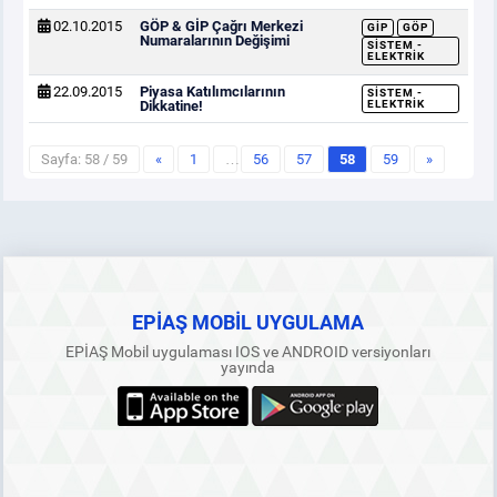
02.10.2015
GÖP & GİP Çağrı Merkezi
GİP
GÖP
Numaralarının Değişimi
SISTEM -
ELEKTRIK
22.09.2015
Piyasa Katılımcılarının
SISTEM -
Dikkatine!
ELEKTRIK
Sayfa: 58 / 59
«
1
…
56
57
58
59
»
EPİAŞ MOBİL UYGULAMA
EPİAŞ Mobil uygulaması IOS ve ANDROID versiyonları
yayında