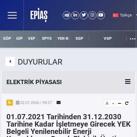
Türkçe
GÖP
GİP
VEP
EPYS
YEK-G
SGP
VGP
DUYURULAR
ELEKTRİK PİYASASI
SPOT ELEKTRİK PİYASALARI
02.01.2026 / 09:27
A
01.07.2021 Tarihinden 31.12.2030
ÖRNEK FİNANS BELGELERİ
Tarihine Kadar İşletmeye Girecek YEK
Belgeli Yenilenebilir Enerji
VADELİ ELEKTRİK PİYASASI