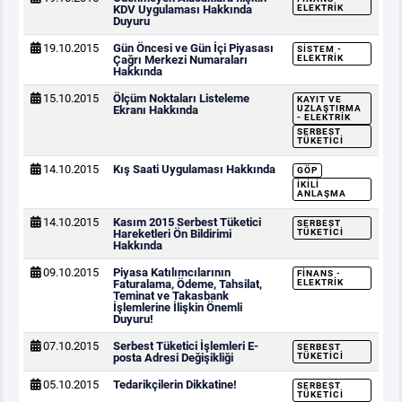
KDV Uygulaması Hakkında
ELEKTRIK
Duyuru
19.10.2015
Gün Öncesi ve Gün İçi Piyasası
SISTEM -
Çağrı Merkezi Numaraları
ELEKTRIK
Hakkında
15.10.2015
Ölçüm Noktaları Listeleme
KAYIT VE
Ekranı Hakkında
UZLAŞTIRMA
- ELEKTRIK
SERBEST
TÜKETICI
14.10.2015
Kış Saati Uygulaması Hakkında
GÖP
İKILI
ANLAŞMA
14.10.2015
Kasım 2015 Serbest Tüketici
SERBEST
Hareketleri Ön Bildirimi
TÜKETICI
Hakkında
09.10.2015
Piyasa Katılımcılarının
FINANS -
Faturalama, Ödeme, Tahsilat,
ELEKTRIK
Teminat ve Takasbank
İşlemlerine İlişkin Önemli
Duyuru!
07.10.2015
Serbest Tüketici İşlemleri E-
SERBEST
posta Adresi Değişikliği
TÜKETICI
05.10.2015
Tedarikçilerin Dikkatine!
SERBEST
TÜKETICI