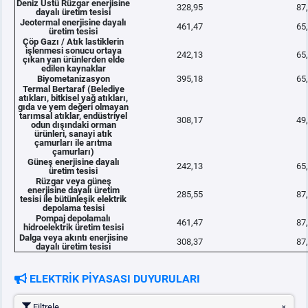
Deniz Üstü Rüzgar enerjisine
328,95
87
dayalı üretim tesisi
Jeotermal enerjisine dayalı
461,47
65
üretim tesisi
Çöp Gazı / Atık lastiklerin
işlenmesi sonucu ortaya
242,13
65
çıkan yan ürünlerden elde
edilen kaynaklar
Biyometanizasyon
395,18
65
Termal Bertaraf (Belediye
atıkları, bitkisel yağ atıkları,
gıda ve yem değeri olmayan
tarımsal atıklar, endüstriyel
308,17
49
odun dışındaki orman
ürünleri, sanayi atık
çamurları ile arıtma
çamurları)
Güneş enerjisine dayalı
242,13
65
üretim tesisi
Rüzgar veya güneş
enerjisine dayalı üretim
285,55
87
tesisi ile bütünleşik elektrik
depolama tesisi
Pompaj depolamalı
461,47
87
hidroelektrik üretim tesisi
Dalga veya akıntı enerjisine
308,37
87
dayalı üretim tesisi
ELEKTRİK PİYASASI DUYURULARI
Filtrele