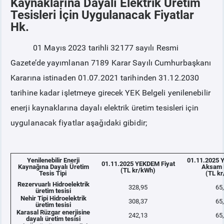
Kaynaklarına Dayalı Elektrik Üretim
Tesisleri İçin Uygulanacak Fiyatlar
Hk.
PİYASA
KAYIT
SÜRECİ
01 Mayıs 2023 tarihli 32177 sayılı Resmi
SERBEST TÜKETİCİ
Gazete’de yayımlanan 7189 Karar Sayılı Cumhurbaşkanı
Kararına istinaden 01.07.2021 tarihinden 31.12.2030
MALİ UZLAŞTIRMA
tarihine kadar işletmeye girecek YEK Belgeli yenilenebilir
enerji kaynaklarına dayalı elektrik üretim tesisleri için
TEMİNAT
uygulanacak fiyatlar aşağıdaki gibidir;
BÜLTENLER
Yenilenebilir Enerji
01.11.2025 
01.11.2025 YEKDEM Fiyat
Kaynağına Dayalı Üretim
Aksam 
DUYURULAR
(TL kr/kWh)
Tesis Tipi
(TL k
Rezervuarlı Hidroelektrik
328,95
65
üretim tesisi
Nehir Tipi Hidroelektrik
BT HİZMET YÖNETİM SİSTEMİ POLİTİKAMIZ
308,37
65
üretim tesisi
Karasal Rüzgar enerjisine
242,13
65
dayalı üretim tesisi