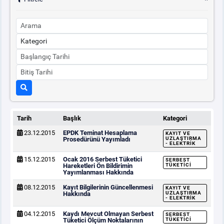
Tarih
Başlık
Kategori
23.12.2015
EPDK Teminat Hesaplama
KAYIT VE
Prosedürünü Yayımladı
UZLAŞTIRMA
- ELEKTRIK
15.12.2015
Ocak 2016 Serbest Tüketici
SERBEST
Hareketleri Ön Bildirimin
TÜKETICI
Yayımlanması Hakkında
08.12.2015
Kayıt Bilgilerinin Güncellenmesi
KAYIT VE
Hakkında
UZLAŞTIRMA
- ELEKTRIK
04.12.2015
Kaydı Mevcut Olmayan Serbest
SERBEST
Tüketici Ölçüm Noktalarının
TÜKETICI