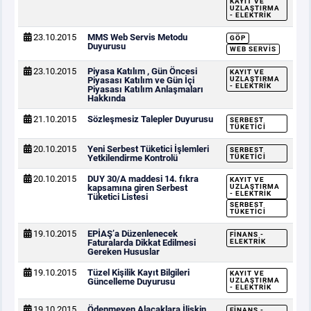
KAYIT VE
UZLAŞTIRMA
- ELEKTRIK
23.10.2015
MMS Web Servis Metodu
GÖP
Duyurusu
WEB SERVIS
23.10.2015
Piyasa Katılım , Gün Öncesi
KAYIT VE
Piyasası Katılım ve Gün İçi
UZLAŞTIRMA
- ELEKTRIK
Piyasası Katılım Anlaşmaları
Hakkında
21.10.2015
Sözleşmesiz Talepler Duyurusu
SERBEST
TÜKETICI
20.10.2015
Yeni Serbest Tüketici İşlemleri
SERBEST
Yetkilendirme Kontrolü
TÜKETICI
20.10.2015
DUY 30/A maddesi 14. fıkra
KAYIT VE
kapsamına giren Serbest
UZLAŞTIRMA
- ELEKTRIK
Tüketici Listesi
SERBEST
TÜKETICI
19.10.2015
EPİAŞ’a Düzenlenecek
FINANS -
Faturalarda Dikkat Edilmesi
ELEKTRIK
Gereken Hususlar
19.10.2015
Tüzel Kişilik Kayıt Bilgileri
KAYIT VE
Güncelleme Duyurusu
UZLAŞTIRMA
- ELEKTRIK
19.10.2015
Ödenmeyen Alacaklara İlişkin
FINANS -