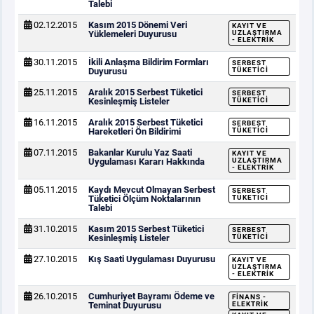
Talebi
02.12.2015
Kasım 2015 Dönemi Veri
KAYIT VE
Yüklemeleri Duyurusu
UZLAŞTIRMA
- ELEKTRIK
30.11.2015
İkili Anlaşma Bildirim Formları
SERBEST
Duyurusu
TÜKETICI
25.11.2015
Aralık 2015 Serbest Tüketici
SERBEST
Kesinleşmiş Listeler
TÜKETICI
16.11.2015
Aralık 2015 Serbest Tüketici
SERBEST
Hareketleri Ön Bildirimi
TÜKETICI
07.11.2015
Bakanlar Kurulu Yaz Saati
KAYIT VE
Uygulaması Kararı Hakkında
UZLAŞTIRMA
- ELEKTRIK
05.11.2015
Kaydı Mevcut Olmayan Serbest
SERBEST
Tüketici Ölçüm Noktalarının
TÜKETICI
Talebi
31.10.2015
Kasım 2015 Serbest Tüketici
SERBEST
Kesinleşmiş Listeler
TÜKETICI
27.10.2015
Kış Saati Uygulaması Duyurusu
KAYIT VE
UZLAŞTIRMA
- ELEKTRIK
26.10.2015
Cumhuriyet Bayramı Ödeme ve
FINANS -
Teminat Duyurusu
ELEKTRIK