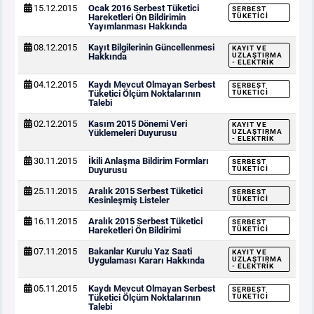
15.12.2015
Ocak 2016 Serbest Tüketici
SERBEST
Hareketleri Ön Bildirimin
TÜKETICI
Yayımlanması Hakkında
08.12.2015
Kayıt Bilgilerinin Güncellenmesi
KAYIT VE
Hakkında
UZLAŞTIRMA
- ELEKTRIK
04.12.2015
Kaydı Mevcut Olmayan Serbest
SERBEST
Tüketici Ölçüm Noktalarının
TÜKETICI
Talebi
02.12.2015
Kasım 2015 Dönemi Veri
KAYIT VE
Yüklemeleri Duyurusu
UZLAŞTIRMA
- ELEKTRIK
30.11.2015
İkili Anlaşma Bildirim Formları
SERBEST
Duyurusu
TÜKETICI
25.11.2015
Aralık 2015 Serbest Tüketici
SERBEST
Kesinleşmiş Listeler
TÜKETICI
16.11.2015
Aralık 2015 Serbest Tüketici
SERBEST
Hareketleri Ön Bildirimi
TÜKETICI
07.11.2015
Bakanlar Kurulu Yaz Saati
KAYIT VE
Uygulaması Kararı Hakkında
UZLAŞTIRMA
- ELEKTRIK
05.11.2015
Kaydı Mevcut Olmayan Serbest
SERBEST
Tüketici Ölçüm Noktalarının
TÜKETICI
Talebi