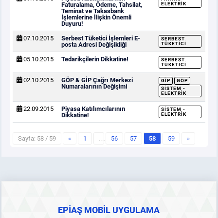
Faturalama, Ödeme, Tahsilat,
ELEKTRIK
Teminat ve Takasbank
İşlemlerine İlişkin Önemli
Duyuru!
07.10.2015
Serbest Tüketici İşlemleri E-
SERBEST
posta Adresi Değişikliği
TÜKETICI
05.10.2015
Tedarikçilerin Dikkatine!
SERBEST
TÜKETICI
02.10.2015
GÖP & GİP Çağrı Merkezi
GİP
GÖP
Numaralarının Değişimi
SISTEM -
ELEKTRIK
22.09.2015
Piyasa Katılımcılarının
SISTEM -
Dikkatine!
ELEKTRIK
Sayfa: 58 / 59
«
1
…
56
57
58
59
»
EPİAŞ MOBİL UYGULAMA