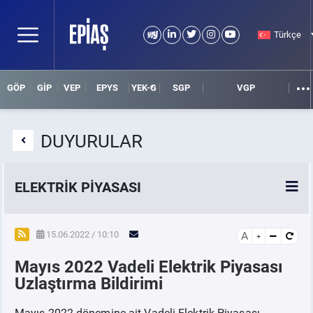
Türkçe
GÖP
GİP
VEP
EPYS
YEK-G
SGP
VGP
DUYURULAR
ELEKTRİK PİYASASI
SPOT ELEKTRİK PİYASALARI
15.06.2022 / 10:10
A
Mayıs 2022 Vadeli Elektrik Piyasası
ÖRNEK FİNANS BELGELERİ
Uzlaştırma Bildirimi
VADELİ ELEKTRİK PİYASASI
Mayıs 2022 dönemine ait Vadeli Elektrik Piyasası