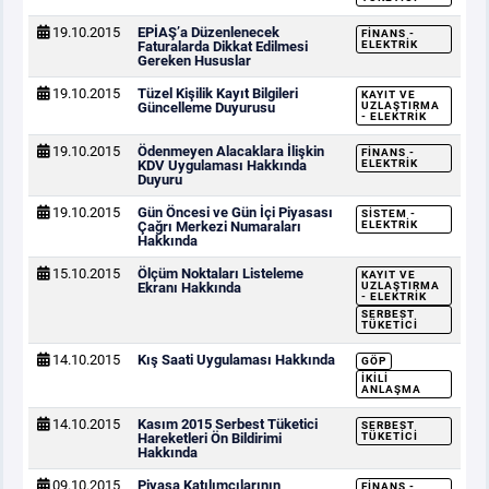
19.10.2015
EPİAŞ’a Düzenlenecek
FINANS -
Faturalarda Dikkat Edilmesi
ELEKTRIK
Gereken Hususlar
19.10.2015
Tüzel Kişilik Kayıt Bilgileri
KAYIT VE
Güncelleme Duyurusu
UZLAŞTIRMA
- ELEKTRIK
19.10.2015
Ödenmeyen Alacaklara İlişkin
FINANS -
KDV Uygulaması Hakkında
ELEKTRIK
Duyuru
19.10.2015
Gün Öncesi ve Gün İçi Piyasası
SISTEM -
Çağrı Merkezi Numaraları
ELEKTRIK
Hakkında
15.10.2015
Ölçüm Noktaları Listeleme
KAYIT VE
Ekranı Hakkında
UZLAŞTIRMA
- ELEKTRIK
SERBEST
TÜKETICI
14.10.2015
Kış Saati Uygulaması Hakkında
GÖP
İKILI
ANLAŞMA
14.10.2015
Kasım 2015 Serbest Tüketici
SERBEST
Hareketleri Ön Bildirimi
TÜKETICI
Hakkında
09.10.2015
Piyasa Katılımcılarının
FINANS -