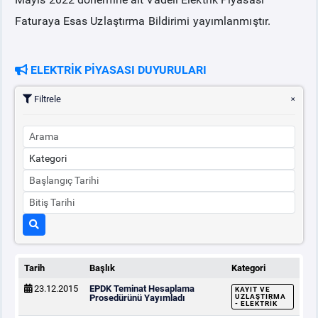
Faturaya Esas Uzlaştırma Bildirimi yayımlanmıştır.
PİYASA
KAYIT
SÜRECİ
ELEKTRİK PİYASASI DUYURULARI
SERBEST TÜKETİCİ
Filtrele
MALİ UZLAŞTIRMA
TEMİNAT
BÜLTENLER
DUYURULAR
Tarih
Başlık
Kategori
BT HİZMET YÖNETİM SİSTEMİ POLİTİKAMIZ
23.12.2015
EPDK Teminat Hesaplama
KAYIT VE
Prosedürünü Yayımladı
UZLAŞTIRMA
- ELEKTRIK