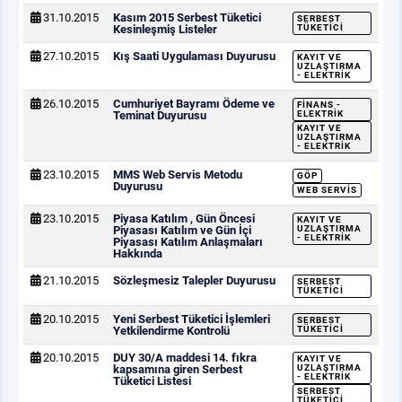
31.10.2015
Kasım 2015 Serbest Tüketici
SERBEST
Kesinleşmiş Listeler
TÜKETICI
27.10.2015
Kış Saati Uygulaması Duyurusu
KAYIT VE
UZLAŞTIRMA
- ELEKTRIK
26.10.2015
Cumhuriyet Bayramı Ödeme ve
FINANS -
Teminat Duyurusu
ELEKTRIK
KAYIT VE
UZLAŞTIRMA
- ELEKTRIK
23.10.2015
MMS Web Servis Metodu
GÖP
Duyurusu
WEB SERVIS
23.10.2015
Piyasa Katılım , Gün Öncesi
KAYIT VE
Piyasası Katılım ve Gün İçi
UZLAŞTIRMA
- ELEKTRIK
Piyasası Katılım Anlaşmaları
Hakkında
21.10.2015
Sözleşmesiz Talepler Duyurusu
SERBEST
TÜKETICI
20.10.2015
Yeni Serbest Tüketici İşlemleri
SERBEST
Yetkilendirme Kontrolü
TÜKETICI
20.10.2015
DUY 30/A maddesi 14. fıkra
KAYIT VE
kapsamına giren Serbest
UZLAŞTIRMA
- ELEKTRIK
Tüketici Listesi
SERBEST
TÜKETICI