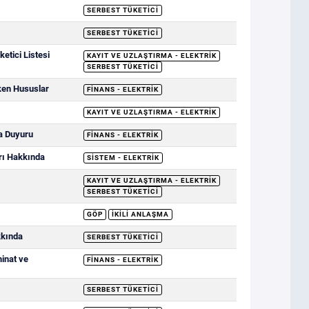
SERBEST TÜKETICI
SERBEST TÜKETICI
etici Listesi
KAYIT VE UZLAŞTIRMA - ELEKTRIK
SERBEST TÜKETICI
ken Hususlar
FINANS - ELEKTRIK
KAYIT VE UZLAŞTIRMA - ELEKTRIK
a Duyuru
FINANS - ELEKTRIK
rı Hakkında
SISTEM - ELEKTRIK
KAYIT VE UZLAŞTIRMA - ELEKTRIK
SERBEST TÜKETICI
GÖP
İKILI ANLAŞMA
kkında
SERBEST TÜKETICI
minat ve
FINANS - ELEKTRIK
SERBEST TÜKETICI