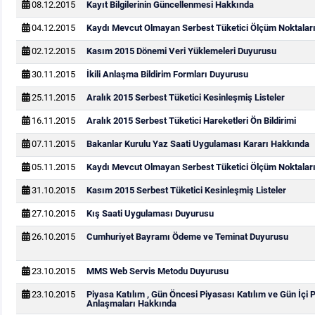
08.12.2015
Kayıt Bilgilerinin Güncellenmesi Hakkında
04.12.2015
Kaydı Mevcut Olmayan Serbest Tüketici Ölçüm Noktaları
02.12.2015
Kasım 2015 Dönemi Veri Yüklemeleri Duyurusu
30.11.2015
İkili Anlaşma Bildirim Formları Duyurusu
25.11.2015
Aralık 2015 Serbest Tüketici Kesinleşmiş Listeler
16.11.2015
Aralık 2015 Serbest Tüketici Hareketleri Ön Bildirimi
07.11.2015
Bakanlar Kurulu Yaz Saati Uygulaması Kararı Hakkında
05.11.2015
Kaydı Mevcut Olmayan Serbest Tüketici Ölçüm Noktaları
31.10.2015
Kasım 2015 Serbest Tüketici Kesinleşmiş Listeler
27.10.2015
Kış Saati Uygulaması Duyurusu
26.10.2015
Cumhuriyet Bayramı Ödeme ve Teminat Duyurusu
23.10.2015
MMS Web Servis Metodu Duyurusu
23.10.2015
Piyasa Katılım , Gün Öncesi Piyasası Katılım ve Gün İçi 
Anlaşmaları Hakkında