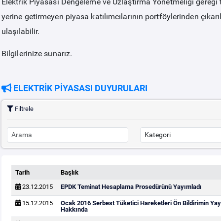
Elektrik Piyasası Dengeleme ve Uzlaştırma Yönetmeliği gereği
yerine getirmeyen piyasa katılımcılarının portföylerinden çıkarıl
ulaşılabilir.
Bilgilerinize sunarız.
ELEKTRİK PİYASASI DUYURULARI
Filtrele
Tarih
Başlık
23.12.2015
EPDK Teminat Hesaplama Prosedürünü Yayımladı
15.12.2015
Ocak 2016 Serbest Tüketici Hareketleri Ön Bildirimin Y
Hakkında