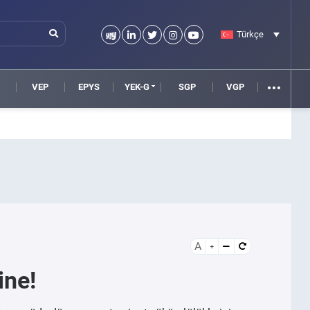
Türkçe
VEP
EPYS
YEK-G
SGP
VGP
A
ine!