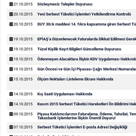
21.10.2015
Sözleşmesiz Talepler Duyurusu
20.10.2015
Yeni Serbest Tüketici İşlemleri Yetkilendirme Kontrolü
20.10.2015
DUY 30/A maddesi 14. fıkra kapsamına giren Serbest Tük
19.10.2015
EPİAŞ’a Düzenlenecek Faturalarda Dikkat Edilmesi Gere
19.10.2015
Tüzel Kişilik Kayıt Bilgileri Güncelleme Duyurusu
19.10.2015
Ödenmeyen Alacaklara İlişkin KDV Uygulaması Hakkınd
19.10.2015
Gün Öncesi ve Gün İçi Piyasası Çağrı Merkezi Numarala
15.10.2015
Ölçüm Noktaları Listeleme Ekranı Hakkında
14.10.2015
Kış Saati Uygulaması Hakkında
14.10.2015
Kasım 2015 Serbest Tüketici Hareketleri Ön Bildirimi Ha
09.10.2015
Piyasa Katılımcılarının Faturalama, Ödeme, Tahsilat, Te
Takasbank İşlemlerine İlişkin Önemli Duyuru!
07.10.2015
Serbest Tüketici İşlemleri E-posta Adresi Değişikliği