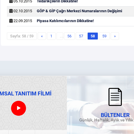
05.10.2015
Tedarikçilerin Dikkatine!
02.10.2015
GÖP & GİP Çağrı Merkezi Numaralarının Değişimi
22.09.2015
Piyasa Katılımcılarının Dikkatine!
Sayfa: 58 / 59
«
1
…
56
57
58
59
»
MSAL TANITIM FİLMİ
BÜLTENLER
Günlük, Haftalık, Aylık ve Yıllı