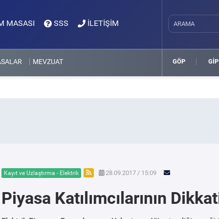
M MASASI
SSS
İLETİŞİM
ASALAR
MEVZUAT
GÖP
GİP
28.09.2017 / 15:09
Kayıt ve Uzlaştırma - Elektrik
Piyasa Katılımcılarının Dikkat