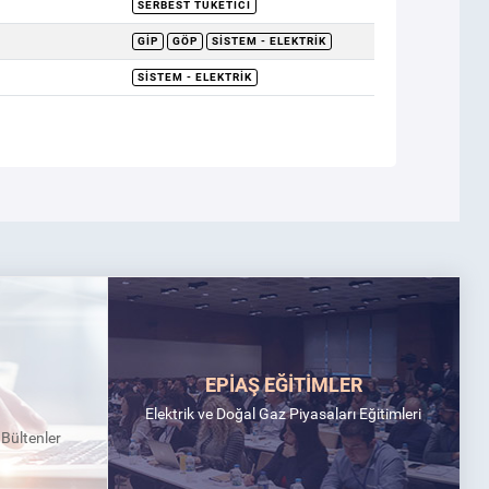
SERBEST TÜKETICI
GİP
GÖP
SISTEM - ELEKTRIK
SISTEM - ELEKTRIK
EPİAŞ EĞİTİMLER
Elektrik ve Doğal Gaz Piyasaları Eğitimleri
k Bültenler