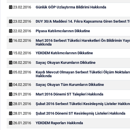
23.02.2016
Günlük GÖP Uzlaştırma Bildirimi Hakkında
23.02.2016
DUY 30/A Maddesi 14. Fıkra Kapsamına Giren Serbest Tük
22.02.2016
Piyasa Katılımcılarının Dikkatine
16.02.2016
Mart 2016 Serbest Tüketici Hareketleri Ön Bildirimin Ya
Hakkında
15.02.2016
YEKDEM Katılımcılarının Dikkatine
08.02.2016
Sayaç Okuyan Kurumların Dikkatine
05.02.2016
Kaydı Mevcut Olmayan Serbest Tüketici Ölçüm Noktaları
Hakkında
04.02.2016
Sayaç Okuyan Tüm Kurumların Dikkatine
29.01.2016
Mart 2016 Dönemi ST Talepleri Hakkında
28.01.2016
Şubat 2016 Serbest Tüketici Kesinleşmiş Listeler Hakkı
28.01.2016
Şubat 2016 Dönemi ST Kesinleşmiş Listeleri Hakkında
26.01.2016
YEKDEM Raporları Hakkında