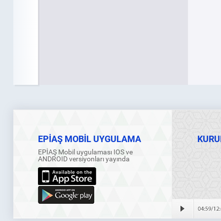
EPİAŞ MOBİL UYGULAMA
KURU
EPİAŞ Mobil uygulaması IOS ve
ANDROID versiyonları yayında