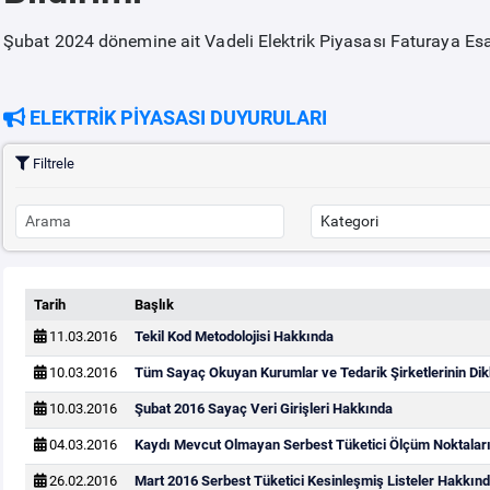
Şubat 2024 dönemine ait Vadeli Elektrik Piyasası Faturaya Esa
ELEKTRİK PİYASASI DUYURULARI
Filtrele
Tarih
Başlık
11.03.2016
Tekil Kod Metodolojisi Hakkında
10.03.2016
Tüm Sayaç Okuyan Kurumlar ve Tedarik Şirketlerinin Dik
10.03.2016
Şubat 2016 Sayaç Veri Girişleri Hakkında
04.03.2016
Kaydı Mevcut Olmayan Serbest Tüketici Ölçüm Noktaları
26.02.2016
Mart 2016 Serbest Tüketici Kesinleşmiş Listeler Hakkın