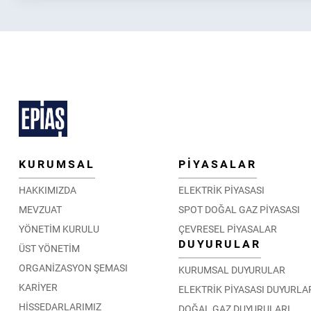
KURUMSAL
PİYASALAR
HAKKIMIZDA
ELEKTRİK PİYASASI
MEVZUAT
SPOT DOĞAL GAZ PİYASASI
YÖNETİM KURULU
ÇEVRESEL PİYASALAR
DUYURULAR
ÜST YÖNETİM
ORGANİZASYON ŞEMASI
KURUMSAL DUYURULAR
KARİYER
ELEKTRİK PİYASASI DUYURLA
HİSSEDARLARIMIZ
DOĞAL GAZ DUYURULARI