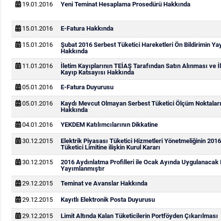
19.01.2016
Yeni Teminat Hesaplama Prosedürü Hakkında
15.01.2016
E-Fatura Hakkında
15.01.2016
Şubat 2016 Serbest Tüketici Hareketleri Ön Bildirimin Y
Hakkında
11.01.2016
İletim Kayıplarının TEİAŞ Tarafından Satın Alınması ve İ
Kayıp Katsayısı Hakkında
05.01.2016
E-Fatura Duyurusu
05.01.2016
Kaydı Mevcut Olmayan Serbest Tüketici Ölçüm Noktaları
Hakkında
04.01.2016
YEKDEM Katılımcılarının Dikkatine
30.12.2015
Elektrik Piyasası Tüketici Hizmetleri Yönetmeliğinin 2016
Tüketici Limitine ilişkin Kurul Kararı
30.12.2015
2016 Aydınlatma Profilleri ile Ocak Ayında Uygulanacak D
Yayımlanmıştır
29.12.2015
Teminat ve Avanslar Hakkında
29.12.2015
Kayıtlı Elektronik Posta Duyurusu
29.12.2015
Limit Altında Kalan Tüketicilerin Portföyden Çıkarılması