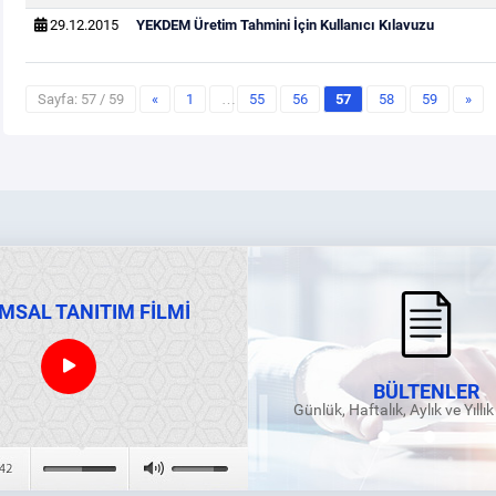
29.12.2015
YEKDEM Üretim Tahmini İçin Kullanıcı Kılavuzu
Sayfa: 57 / 59
«
1
…
55
56
57
58
59
»
MSAL TANITIM FİLMİ
BÜLTENLER
Günlük, Haftalık, Aylık ve Yıllı