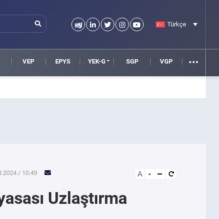
Türkçe
VEP
EPYS
YEK-G
SGP
VGP
.2024 / 10:49
A
yasası Uzlaştırma