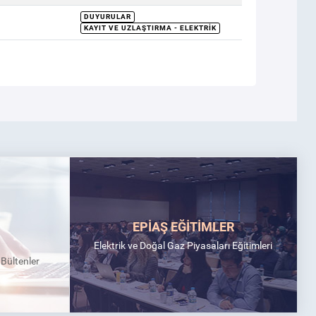
DUYURULAR
KAYIT VE UZLAŞTIRMA - ELEKTRIK
EPİAŞ EĞİTİMLER
Elektrik ve Doğal Gaz Piyasaları Eğitimleri
k Bültenler