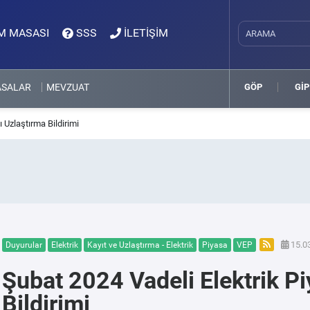
M MASASI
SSS
İLETİŞİM
ASALAR
MEVZUAT
GÖP
GİP
 Uzlaştırma Bildirimi
15.03
Duyurular
Elektrik
Kayıt ve Uzlaştırma - Elektrik
Piyasa
VEP
Şubat 2024 Vadeli Elektrik Pi
Bildirimi