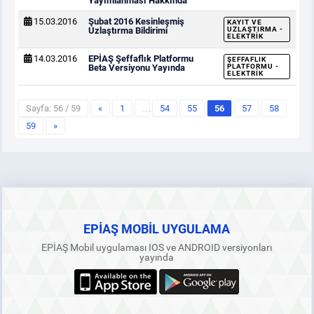
Yayımlanması Hakkında
15.03.2016
Şubat 2016 Kesinleşmiş
KAYIT VE
Uzlaştırma Bildirimi
UZLAŞTIRMA -
ELEKTRIK
14.03.2016
EPİAŞ Şeffaflık Platformu
ŞEFFAFLIK
Beta Versiyonu Yayında
PLATFORMU -
ELEKTRIK
Sayfa: 56 / 59
«
1
…
54
55
56
57
58
59
»
EPİAŞ MOBİL UYGULAMA
EPİAŞ Mobil uygulaması IOS ve ANDROID versiyonları
yayında