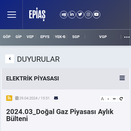
GÖP
GİP
VEP
EPYS
YEK-G
SGP
VGP
DUYURULAR
ELEKTRİK PİYASASI
SPOT ELEKTRİK PİYASALARI
29.04.2024 / 15:51
A
2024.03_Doğal Gaz Piyasası Aylık
ÖRNEK FİNANS BELGELERİ
Bülteni
VADELİ ELEKTRİK PİYASASI