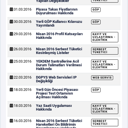
Yapılan Değişiklikler
TÜKETICI
31.03.2016
Piyasa Takas Fiyatlarının
GÖP
Duyurulması Hakkında
30.03.2016
Yerli GÖP Kullanıcı Kılavuzu
GÖP
Yayımlandı
29.03.2016
Nisan 2016 Profil Katsayıları
KAYIT VE
Hakkında
UZLAŞTIRMA -
ELEKTRIK
26.03.2016
Nisan 2016 Serbest Tüketici
SERBEST
Kesinleşmiş Listeler
TÜKETICI
25.03.2016
YEKDEM Santrallerine Acil
KAYIT VE
Durum Talimatları Verilmesi
UZLAŞTIRMA -
ELEKTRIK
Hakkında
22.03.2016
DGPYS Web Servisleri IP
WEB SERVIS
Değişikliği
18.03.2016
Yerli Gün Öncesi Piyasası
GÖP
Projesi Test Ortamının
Açılması Hakkında
18.03.2016
Yaz Saati Uygulaması
KAYIT VE
Hakkında
UZLAŞTIRMA -
ELEKTRIK
16.03.2016
Nisan 2016 Serbest Tüketici
SERBEST
Hareketleri Ön Bildirimin
TÜKETICI