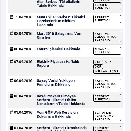
ELEKTRIK
Alan Serbest Tüketicilerin
Talebi Hakkında
SERBEST
TÜKETICI
15.04.2016
Mayıs 2016 Serbest Tüketici
SERBEST
Hareketleri Ön Bildirimi
TÜKETICI
Hakkında
08.04.2016
Mart 2016 Uzlaştırma Veri
KAYIT VE
Girişleri
UZLAŞTIRMA -
ELEKTRIK
08.04.2016
Fatura İşlemleri Hakkında
FINANS -
ELEKTRIK
07.04.2016
Elektrik Piyasası Haftalık
DGP
GİP
Raporu
GÖP
İKILI ANLAŞMA
06.04.2016
Sayaç Verisi Yükleyen
KAYIT VE
Firmaların Dikkatine
UZLAŞTIRMA -
ELEKTRIK
05.04.2016
Kaydı Mevcut Olmayan
SERBEST
Serbest Tüketici Ölçüm
TÜKETICI
Noktalarının Talebi Hakkında
01.04.2016
Yeni GÖP Web Servisleri
ŞEFFAFLIK
Dökümanı Hakkında
PLATFORMU -
ELEKTRIK
01.04.2016
Serbest Tüketici Ekranlarında
SERBEST