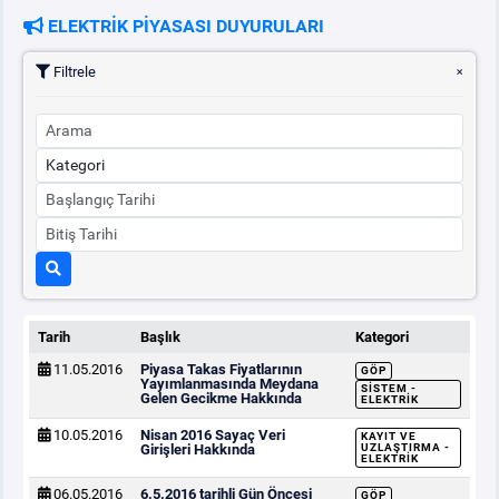
ELEKTRİK PİYASASI DUYURULARI
PİYASA
KAYIT
SÜRECİ
Filtrele
SERBEST TÜKETİCİ
MALİ UZLAŞTIRMA
TEMİNAT
BÜLTENLER
Tarih
Başlık
Kategori
11.05.2016
Piyasa Takas Fiyatlarının
GÖP
DUYURULAR
Yayımlanmasında Meydana
SISTEM -
Gelen Gecikme Hakkında
ELEKTRIK
10.05.2016
Nisan 2016 Sayaç Veri
KAYIT VE
BT HİZMET YÖNETİM SİSTEMİ POLİTİKAMIZ
Girişleri Hakkında
UZLAŞTIRMA -
ELEKTRIK
06.05.2016
6.5.2016 tarihli Gün Öncesi
GÖP