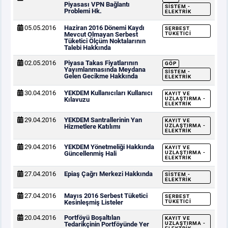
Piyasası VPN Bağlantı
SISTEM -
Problemi Hk.
ELEKTRIK
05.05.2016
Haziran 2016 Dönemi Kaydı
SERBEST
Mevcut Olmayan Serbest
TÜKETICI
Tüketici Ölçüm Noktalarının
Talebi Hakkında
02.05.2016
Piyasa Takas Fiyatlarının
GÖP
Yayımlanmasında Meydana
SISTEM -
Gelen Gecikme Hakkında
ELEKTRIK
30.04.2016
YEKDEM Kullanıcıları Kullanıcı
KAYIT VE
Kılavuzu
UZLAŞTIRMA -
ELEKTRIK
29.04.2016
YEKDEM Santrallerinin Yan
KAYIT VE
Hizmetlere Katılımı
UZLAŞTIRMA -
ELEKTRIK
29.04.2016
YEKDEM Yönetmeliği Hakkında
KAYIT VE
Güncellenmiş Hali
UZLAŞTIRMA -
ELEKTRIK
27.04.2016
Epiaş Çağrı Merkezi Hakkında
SISTEM -
ELEKTRIK
27.04.2016
Mayıs 2016 Serbest Tüketici
SERBEST
Kesinleşmiş Listeler
TÜKETICI
20.04.2016
Portföyü Boşaltılan
KAYIT VE
Tedarikçinin Portföyünde Yer
UZLAŞTIRMA -