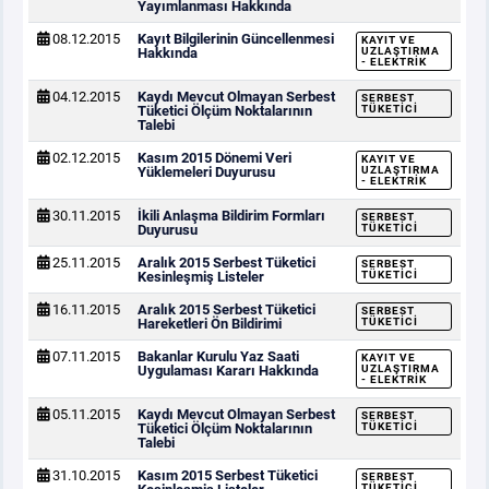
Yayımlanması Hakkında
08.12.2015
Kayıt Bilgilerinin Güncellenmesi
KAYIT VE
Hakkında
UZLAŞTIRMA
- ELEKTRIK
04.12.2015
Kaydı Mevcut Olmayan Serbest
SERBEST
Tüketici Ölçüm Noktalarının
TÜKETICI
Talebi
02.12.2015
Kasım 2015 Dönemi Veri
KAYIT VE
Yüklemeleri Duyurusu
UZLAŞTIRMA
- ELEKTRIK
30.11.2015
İkili Anlaşma Bildirim Formları
SERBEST
Duyurusu
TÜKETICI
25.11.2015
Aralık 2015 Serbest Tüketici
SERBEST
Kesinleşmiş Listeler
TÜKETICI
16.11.2015
Aralık 2015 Serbest Tüketici
SERBEST
Hareketleri Ön Bildirimi
TÜKETICI
07.11.2015
Bakanlar Kurulu Yaz Saati
KAYIT VE
Uygulaması Kararı Hakkında
UZLAŞTIRMA
- ELEKTRIK
05.11.2015
Kaydı Mevcut Olmayan Serbest
SERBEST
Tüketici Ölçüm Noktalarının
TÜKETICI
Talebi
31.10.2015
Kasım 2015 Serbest Tüketici
SERBEST
TÜKETICI