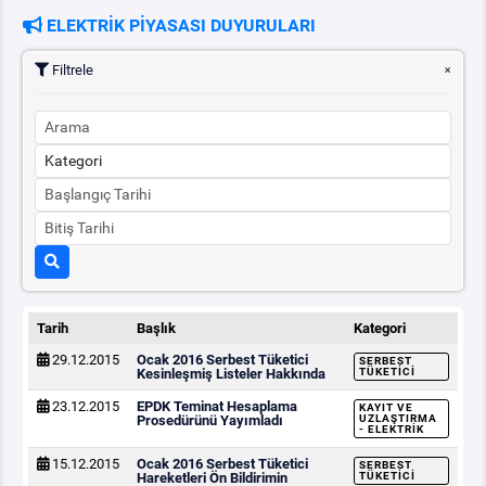
ELEKTRİK PİYASASI DUYURULARI
PİYASA
KAYIT
SÜRECİ
Filtrele
SERBEST TÜKETİCİ
MALİ UZLAŞTIRMA
TEMİNAT
BÜLTENLER
Tarih
Başlık
Kategori
29.12.2015
Ocak 2016 Serbest Tüketici
SERBEST
DUYURULAR
Kesinleşmiş Listeler Hakkında
TÜKETICI
23.12.2015
EPDK Teminat Hesaplama
KAYIT VE
Prosedürünü Yayımladı
UZLAŞTIRMA
- ELEKTRIK
BT HİZMET YÖNETİM SİSTEMİ POLİTİKAMIZ
15.12.2015
Ocak 2016 Serbest Tüketici
SERBEST
Hareketleri Ön Bildirimin
TÜKETICI