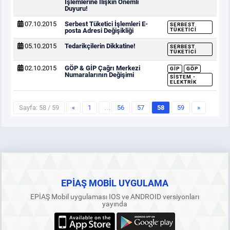
İşlemlerine İlişkin Önemli
Duyuru!
07.10.2015
Serbest Tüketici İşlemleri E-
SERBEST
posta Adresi Değişikliği
TÜKETICI
05.10.2015
Tedarikçilerin Dikkatine!
SERBEST
TÜKETICI
02.10.2015
GÖP & GİP Çağrı Merkezi
GİP
GÖP
Numaralarının Değişimi
SISTEM -
ELEKTRIK
Sayfa: 58 / 59
«
1
…
56
57
58
59
»
EPİAŞ MOBİL UYGULAMA
EPİAŞ Mobil uygulaması IOS ve ANDROID versiyonları
yayında