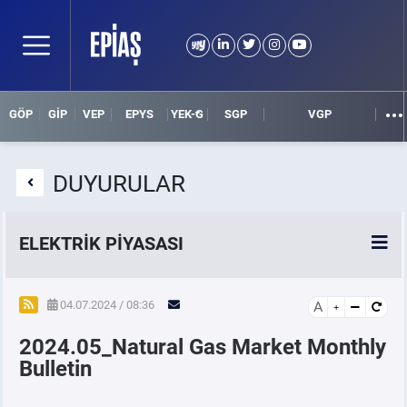
GÖP
GİP
VEP
EPYS
YEK-G
SGP
VGP
DUYURULAR
ELEKTRİK PİYASASI
SPOT ELEKTRİK PİYASALARI
04.07.2024 / 08:36
A
2024.05_Natural Gas Market Monthly
ÖRNEK FİNANS BELGELERİ
Bulletin
VADELİ ELEKTRİK PİYASASI