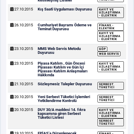
Kesinleşmiş Listeler
27.10.2015
Kış Saati Uygulaması Duyurusu
KAYIT VE
UZLAŞTIRMA
- ELEKTRIK
26.10.2015
Cumhuriyet Bayramı Ödeme ve
FINANS -
Teminat Duyurusu
ELEKTRIK
KAYIT VE
UZLAŞTIRMA
- ELEKTRIK
23.10.2015
MMS Web Servis Metodu
GÖP
Duyurusu
WEB SERVIS
23.10.2015
Piyasa Katılım , Gün Öncesi
KAYIT VE
Piyasası Katılım ve Gün İçi
UZLAŞTIRMA
- ELEKTRIK
Piyasası Katılım Anlaşmaları
Hakkında
21.10.2015
Sözleşmesiz Talepler Duyurusu
SERBEST
TÜKETICI
20.10.2015
Yeni Serbest Tüketici İşlemleri
SERBEST
Yetkilendirme Kontrolü
TÜKETICI
20.10.2015
DUY 30/A maddesi 14. fıkra
KAYIT VE
kapsamına giren Serbest
UZLAŞTIRMA
- ELEKTRIK
Tüketici Listesi
SERBEST
TÜKETICI
19.10.2015
EPİAŞ’a Düzenlenecek
FINANS -