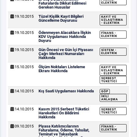
Faturalarda Dikkat Edilmesi
ELEKTRIK
Gereken Hususlar
19.10.2015
Tüzel Kişilik Kayıt Bilgileri
KAYIT VE
Güncelleme Duyurusu
UZLAŞTIRMA
- ELEKTRIK
19.10.2015
Ödenmeyen Alacaklara İlişkin
FINANS -
KDV Uygulaması Hakkında
ELEKTRIK
Duyuru
19.10.2015
Gün Öncesi ve Gün İçi Piyasası
SISTEM -
Çağrı Merkezi Numaraları
ELEKTRIK
Hakkında
15.10.2015
Ölçüm Noktaları Listeleme
KAYIT VE
Ekranı Hakkında
UZLAŞTIRMA
- ELEKTRIK
SERBEST
TÜKETICI
14.10.2015
Kış Saati Uygulaması Hakkında
GÖP
İKILI
ANLAŞMA
14.10.2015
Kasım 2015 Serbest Tüketici
SERBEST
Hareketleri Ön Bildirimi
TÜKETICI
Hakkında
09.10.2015
Piyasa Katılımcılarının
FINANS -
Faturalama, Ödeme, Tahsilat,
ELEKTRIK
Teminat ve Takasbank