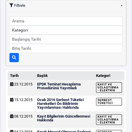
Filtrele
Tarih
Başlık
Kategori
23.12.2015
EPDK Teminat Hesaplama
KAYIT VE
Prosedürünü Yayımladı
UZLAŞTIRMA
- ELEKTRIK
15.12.2015
Ocak 2016 Serbest Tüketici
SERBEST
Hareketleri Ön Bildirimin
TÜKETICI
Yayımlanması Hakkında
08.12.2015
Kayıt Bilgilerinin Güncellenmesi
KAYIT VE
Hakkında
UZLAŞTIRMA
- ELEKTRIK
04.12.2015
Kaydı Mevcut Olmayan Serbest