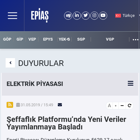
Türkçe
GÖP
GİP
VEP
EPYS
YEK-G
SGP
VGP
DUYURULAR
ELEKTRİK PİYASASI
SPOT ELEKTRİK PİYASALARI
31.05.2019 / 15:49
A
Şeffaflık Platformu’nda Yeni Veriler
ÖRNEK FİNANS BELGELERİ
Yayımlanmaya Başladı
VADELİ ELEKTRİK PİYASASI
Enerji Piyasası Düzenleme Kurulunun 5629-17 sayılı