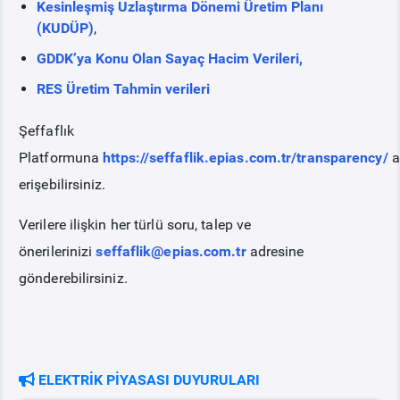
Kesinleşmiş Uzlaştırma Dönemi Üretim Planı
(KUDÜP)
,
GDDK’ya Konu Olan Sayaç Hacim Verileri,
RES Üretim Tahmin verileri
Şeffaflık
Platformuna
https://seffaflik.epias.com.tr/transparency/
a
erişebilirsiniz.
Verilere ilişkin her türlü soru, talep ve
önerilerinizi
seffaflik@epias.com.tr
adresine
gönderebilirsiniz.
ELEKTRİK PİYASASI DUYURULARI