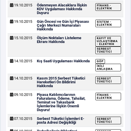
19.10.2015
Ödenmeyen Alacaklara İlişkin
FINANS -
KDV Uygulaması Hakkında
ELEKTRIK
Duyuru
19.10.2015
Gün Öncesi ve Gün İçi Piyasası
SISTEM -
Çağrı Merkezi Numaraları
ELEKTRIK
Hakkında
15.10.2015
Ölçüm Noktaları Listeleme
KAYIT VE
Ekranı Hakkında
UZLAŞTIRMA
- ELEKTRIK
SERBEST
TÜKETICI
14.10.2015
Kış Saati Uygulaması Hakkında
GÖP
İKILI
ANLAŞMA
14.10.2015
Kasım 2015 Serbest Tüketici
SERBEST
Hareketleri Ön Bildirimi
TÜKETICI
Hakkında
09.10.2015
Piyasa Katılımcılarının
FINANS -
Faturalama, Ödeme, Tahsilat,
ELEKTRIK
Teminat ve Takasbank
İşlemlerine İlişkin Önemli
Duyuru!
07.10.2015
Serbest Tüketici İşlemleri E-
SERBEST
posta Adresi Değişikliği
TÜKETICI