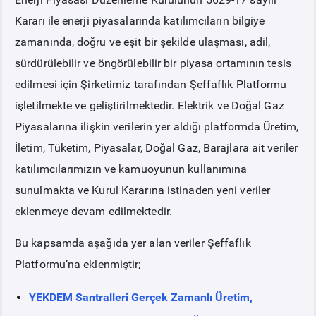
Kararı ile enerji piyasalarında katılımcıların bilgiye
PİYASA
KAYIT
SÜRECİ
zamanında, doğru ve eşit bir şekilde ulaşması, adil,
sürdürülebilir ve öngörülebilir bir piyasa ortamının tesis
SERBEST TÜKETİCİ
edilmesi için Şirketimiz tarafından Şeffaflık Platformu
işletilmekte ve geliştirilmektedir. Elektrik ve Doğal Gaz
MALİ UZLAŞTIRMA
Piyasalarına ilişkin verilerin yer aldığı platformda Üretim,
İletim, Tüketim, Piyasalar, Doğal Gaz, Barajlara ait veriler
TEMİNAT
katılımcılarımızın ve kamuoyunun kullanımına
sunulmakta ve Kurul Kararına istinaden yeni veriler
BÜLTENLER
eklenmeye devam edilmektedir.
DUYURULAR
Bu kapsamda aşağıda yer alan veriler Şeffaflık
Platformu’na eklenmiştir;
BT HİZMET YÖNETİM SİSTEMİ POLİTİKAMIZ
YEKDEM Santralleri Gerçek Zamanlı Üretim,