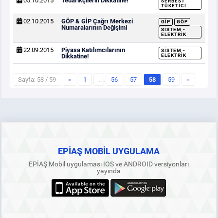
05.10.2015
Tedarikçilerin Dikkatine!
SERBEST
TÜKETICI
02.10.2015
GÖP & GİP Çağrı Merkezi
GİP
GÖP
Numaralarının Değişimi
SISTEM -
ELEKTRIK
22.09.2015
Piyasa Katılımcılarının
SISTEM -
Dikkatine!
ELEKTRIK
Sayfa: 58 / 59
«
1
…
56
57
58
59
»
EPİAŞ MOBİL UYGULAMA
EPİAŞ Mobil uygulaması IOS ve ANDROID versiyonları
yayında