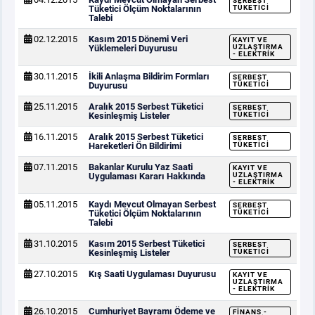
SERBEST
Tüketici Ölçüm Noktalarının
TÜKETICI
Talebi
02.12.2015
Kasım 2015 Dönemi Veri
KAYIT VE
Yüklemeleri Duyurusu
UZLAŞTIRMA
- ELEKTRIK
30.11.2015
İkili Anlaşma Bildirim Formları
SERBEST
Duyurusu
TÜKETICI
25.11.2015
Aralık 2015 Serbest Tüketici
SERBEST
Kesinleşmiş Listeler
TÜKETICI
16.11.2015
Aralık 2015 Serbest Tüketici
SERBEST
Hareketleri Ön Bildirimi
TÜKETICI
07.11.2015
Bakanlar Kurulu Yaz Saati
KAYIT VE
Uygulaması Kararı Hakkında
UZLAŞTIRMA
- ELEKTRIK
05.11.2015
Kaydı Mevcut Olmayan Serbest
SERBEST
Tüketici Ölçüm Noktalarının
TÜKETICI
Talebi
31.10.2015
Kasım 2015 Serbest Tüketici
SERBEST
Kesinleşmiş Listeler
TÜKETICI
27.10.2015
Kış Saati Uygulaması Duyurusu
KAYIT VE
UZLAŞTIRMA
- ELEKTRIK
26.10.2015
Cumhuriyet Bayramı Ödeme ve
FINANS -