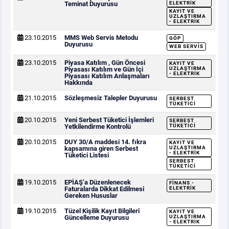
Teminat Duyurusu
ELEKTRIK
KAYIT VE
UZLAŞTIRMA
- ELEKTRIK
23.10.2015
MMS Web Servis Metodu
GÖP
Duyurusu
WEB SERVIS
23.10.2015
Piyasa Katılım , Gün Öncesi
KAYIT VE
Piyasası Katılım ve Gün İçi
UZLAŞTIRMA
- ELEKTRIK
Piyasası Katılım Anlaşmaları
Hakkında
21.10.2015
Sözleşmesiz Talepler Duyurusu
SERBEST
TÜKETICI
20.10.2015
Yeni Serbest Tüketici İşlemleri
SERBEST
Yetkilendirme Kontrolü
TÜKETICI
20.10.2015
DUY 30/A maddesi 14. fıkra
KAYIT VE
kapsamına giren Serbest
UZLAŞTIRMA
- ELEKTRIK
Tüketici Listesi
SERBEST
TÜKETICI
19.10.2015
EPİAŞ’a Düzenlenecek
FINANS -
Faturalarda Dikkat Edilmesi
ELEKTRIK
Gereken Hususlar
19.10.2015
Tüzel Kişilik Kayıt Bilgileri
KAYIT VE
Güncelleme Duyurusu
UZLAŞTIRMA
- ELEKTRIK