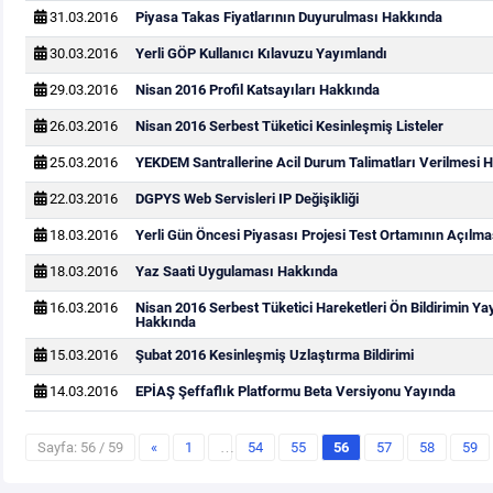
31.03.2016
Piyasa Takas Fiyatlarının Duyurulması Hakkında
30.03.2016
Yerli GÖP Kullanıcı Kılavuzu Yayımlandı
29.03.2016
Nisan 2016 Profil Katsayıları Hakkında
26.03.2016
Nisan 2016 Serbest Tüketici Kesinleşmiş Listeler
25.03.2016
YEKDEM Santrallerine Acil Durum Talimatları Verilmesi 
22.03.2016
DGPYS Web Servisleri IP Değişikliği
18.03.2016
Yerli Gün Öncesi Piyasası Projesi Test Ortamının Açılm
18.03.2016
Yaz Saati Uygulaması Hakkında
16.03.2016
Nisan 2016 Serbest Tüketici Hareketleri Ön Bildirimin Y
Hakkında
15.03.2016
Şubat 2016 Kesinleşmiş Uzlaştırma Bildirimi
14.03.2016
EPİAŞ Şeffaflık Platformu Beta Versiyonu Yayında
Sayfa: 56 / 59
«
1
…
54
55
56
57
58
59