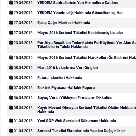
29.04.2016
YEKDEM Santrallerinin Yan Hizmetlere Katılımı
29.04.2016
YEKDEM Yönetmeliği Hakkında Güncellenmiş Hali
27.04.2016
Epiaş Çağrı Merkezi Hakkında
27.04.2016
Mayıs 2016 Serbest Tüketici Kesinleşmiş Listeler
20.04.2016
Portföyü Boşaltılan Tedarikçinin Portföyünde Yer Alan S
Tüketicilerin Talebi Hakkında
15.04.2016
Mayıs 2016 Serbest Tüketici Hareketleri Ön Bildirimi Ha
08.04.2016
Mart 2016 Uzlaştırma Veri Girişleri
08.04.2016
Fatura İşlemleri Hakkında
07.04.2016
Elektrik Piyasası Haftalık Raporu
06.04.2016
Sayaç Verisi Yükleyen Firmaların Dikkatine
05.04.2016
Kaydı Mevcut Olmayan Serbest Tüketici Ölçüm Noktaları
Hakkında
01.04.2016
Yeni GÖP Web Servisleri Dökümanı Hakkında
01.04.2016
Serbest Tüketici Ekranlarında Yapılan Değişiklikler