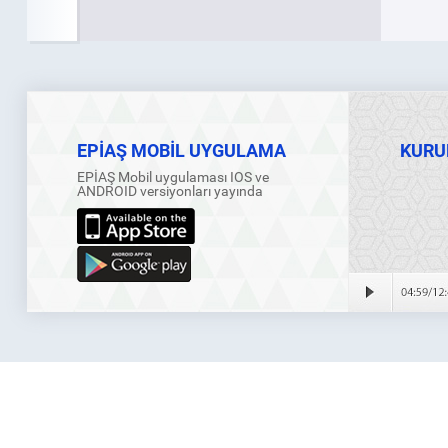
EPİAŞ MOBİL UYGULAMA
KURU
EPİAŞ Mobil uygulaması IOS ve
ANDROID versiyonları yayında