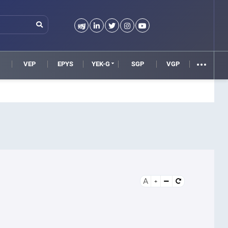
VEP
EPYS
YEK-G
SGP
VGP
A