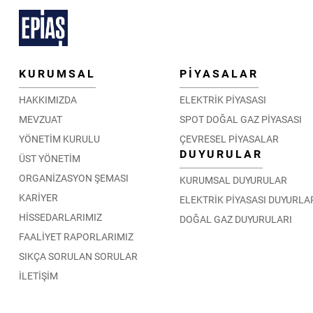
KURUMSAL
PİYASALAR
HAKKIMIZDA
ELEKTRİK PİYASASI
MEVZUAT
SPOT DOĞAL GAZ PİYASASI
YÖNETİM KURULU
ÇEVRESEL PİYASALAR
DUYURULAR
ÜST YÖNETİM
ORGANİZASYON ŞEMASI
KURUMSAL DUYURULAR
KARİYER
ELEKTRİK PİYASASI DUYURLA
HİSSEDARLARIMIZ
DOĞAL GAZ DUYURULARI
FAALİYET RAPORLARIMIZ
SIKÇA SORULAN SORULAR
İLETİŞİM