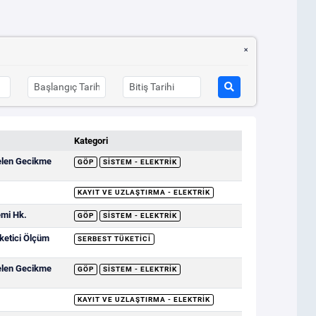
Kategori
elen Gecikme
GÖP
SISTEM - ELEKTRIK
KAYIT VE UZLAŞTIRMA - ELEKTRIK
emi Hk.
GÖP
SISTEM - ELEKTRIK
ketici Ölçüm
SERBEST TÜKETICI
elen Gecikme
GÖP
SISTEM - ELEKTRIK
KAYIT VE UZLAŞTIRMA - ELEKTRIK