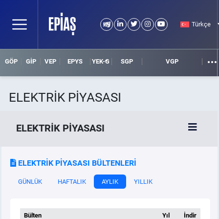
Türkçe
GÖP
GİP
VEP
EPYS
YEK-G
SGP
VGP
ELEKTRİK PİYASASI
ELEKTRİK PİYASASI
SPOT ELEKTRİK PİYASALARI
ELEKTRİK PİYASASI BÜLTENLERİ
GÜNLÜK
HAFTALIK
AYLIK
YILLIK
ÖRNEK FİNANS BELGELERİ
VADELİ ELEKTRİK PİYASASI
Bülten
Yıl
İndir