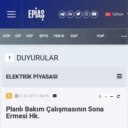
Türkçe
GÖP
GİP
VEP
EPYS
YEK-G
SGP
VGP
DUYURULAR
ELEKTRİK PİYASASI
SPOT ELEKTRİK PİYASALARI
21.01.2017 / 04:15
A
Planlı Bakım Çalışmasının Sona
ÖRNEK FİNANS BELGELERİ
Ermesi Hk.
VADELİ ELEKTRİK PİYASASI