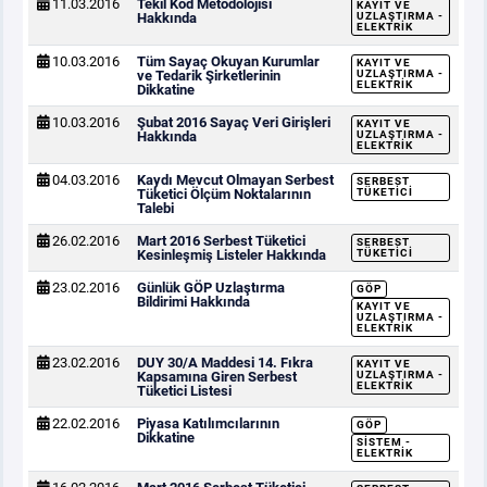
11.03.2016
Tekil Kod Metodolojisi
KAYIT VE
Hakkında
UZLAŞTIRMA -
ELEKTRIK
10.03.2016
Tüm Sayaç Okuyan Kurumlar
KAYIT VE
ve Tedarik Şirketlerinin
UZLAŞTIRMA -
ELEKTRIK
Dikkatine
10.03.2016
Şubat 2016 Sayaç Veri Girişleri
KAYIT VE
Hakkında
UZLAŞTIRMA -
ELEKTRIK
04.03.2016
Kaydı Mevcut Olmayan Serbest
SERBEST
Tüketici Ölçüm Noktalarının
TÜKETICI
Talebi
26.02.2016
Mart 2016 Serbest Tüketici
SERBEST
Kesinleşmiş Listeler Hakkında
TÜKETICI
23.02.2016
Günlük GÖP Uzlaştırma
GÖP
Bildirimi Hakkında
KAYIT VE
UZLAŞTIRMA -
ELEKTRIK
23.02.2016
DUY 30/A Maddesi 14. Fıkra
KAYIT VE
Kapsamına Giren Serbest
UZLAŞTIRMA -
ELEKTRIK
Tüketici Listesi
22.02.2016
Piyasa Katılımcılarının
GÖP
Dikkatine
SISTEM -
ELEKTRIK