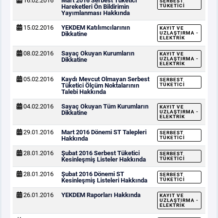
16.02.2016
Mart 2016 Serbest Tüketici
SERBEST
Hareketleri Ön Bildirimin
TÜKETICI
Yayımlanması Hakkında
15.02.2016
YEKDEM Katılımcılarının
KAYIT VE
Dikkatine
UZLAŞTIRMA -
ELEKTRIK
08.02.2016
Sayaç Okuyan Kurumların
KAYIT VE
Dikkatine
UZLAŞTIRMA -
ELEKTRIK
05.02.2016
Kaydı Mevcut Olmayan Serbest
SERBEST
Tüketici Ölçüm Noktalarının
TÜKETICI
Talebi Hakkında
04.02.2016
Sayaç Okuyan Tüm Kurumların
KAYIT VE
Dikkatine
UZLAŞTIRMA -
ELEKTRIK
29.01.2016
Mart 2016 Dönemi ST Talepleri
SERBEST
Hakkında
TÜKETICI
28.01.2016
Şubat 2016 Serbest Tüketici
SERBEST
Kesinleşmiş Listeler Hakkında
TÜKETICI
28.01.2016
Şubat 2016 Dönemi ST
SERBEST
Kesinleşmiş Listeleri Hakkında
TÜKETICI
26.01.2016
YEKDEM Raporları Hakkında
KAYIT VE
UZLAŞTIRMA -
ELEKTRIK