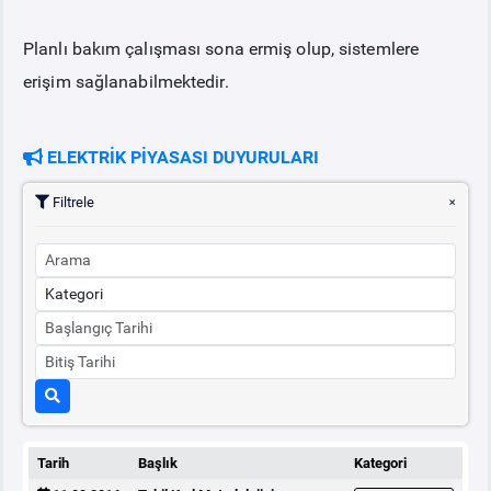
Planlı bakım çalışması sona ermiş olup, sistemlere
PİYASA
KAYIT
SÜRECİ
erişim sağlanabilmektedir.
SERBEST TÜKETİCİ
ELEKTRİK PİYASASI DUYURULARI
MALİ UZLAŞTIRMA
Filtrele
TEMİNAT
BÜLTENLER
DUYURULAR
BT HİZMET YÖNETİM SİSTEMİ POLİTİKAMIZ
Tarih
Başlık
Kategori