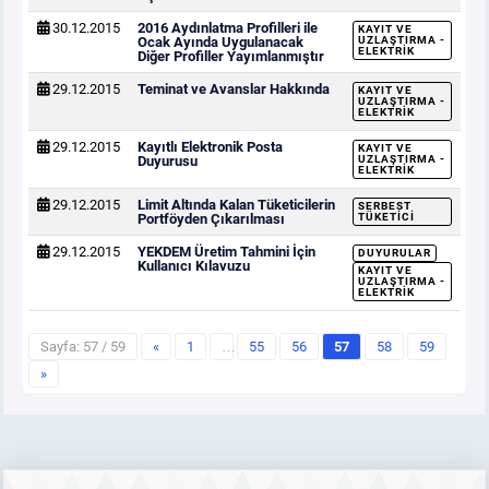
30.12.2015
2016 Aydınlatma Profilleri ile
KAYIT VE
Ocak Ayında Uygulanacak
UZLAŞTIRMA -
ELEKTRIK
Diğer Profiller Yayımlanmıştır
29.12.2015
Teminat ve Avanslar Hakkında
KAYIT VE
UZLAŞTIRMA -
ELEKTRIK
29.12.2015
Kayıtlı Elektronik Posta
KAYIT VE
Duyurusu
UZLAŞTIRMA -
ELEKTRIK
29.12.2015
Limit Altında Kalan Tüketicilerin
SERBEST
Portföyden Çıkarılması
TÜKETICI
29.12.2015
YEKDEM Üretim Tahmini İçin
DUYURULAR
Kullanıcı Kılavuzu
KAYIT VE
UZLAŞTIRMA -
ELEKTRIK
Sayfa: 57 / 59
«
1
…
55
56
57
58
59
»