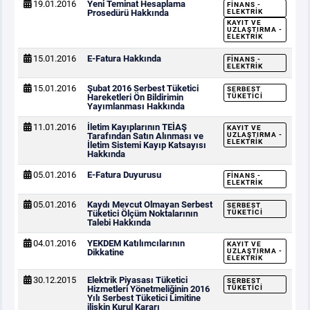
19.01.2016
Yeni Teminat Hesaplama
FINANS -
Prosedürü Hakkında
ELEKTRIK
KAYIT VE
UZLAŞTIRMA -
ELEKTRIK
15.01.2016
E-Fatura Hakkında
FINANS -
ELEKTRIK
15.01.2016
Şubat 2016 Serbest Tüketici
SERBEST
Hareketleri Ön Bildirimin
TÜKETICI
Yayımlanması Hakkında
11.01.2016
İletim Kayıplarının TEİAŞ
KAYIT VE
Tarafından Satın Alınması ve
UZLAŞTIRMA -
ELEKTRIK
İletim Sistemi Kayıp Katsayısı
Hakkında
05.01.2016
E-Fatura Duyurusu
FINANS -
ELEKTRIK
05.01.2016
Kaydı Mevcut Olmayan Serbest
SERBEST
Tüketici Ölçüm Noktalarının
TÜKETICI
Talebi Hakkında
04.01.2016
YEKDEM Katılımcılarının
KAYIT VE
Dikkatine
UZLAŞTIRMA -
ELEKTRIK
30.12.2015
Elektrik Piyasası Tüketici
SERBEST
Hizmetleri Yönetmeliğinin 2016
TÜKETICI
Yılı Serbest Tüketici Limitine
ilişkin Kurul Kararı