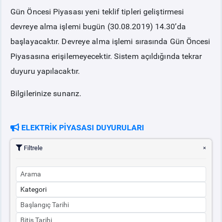
Gün Öncesi Piyasası yeni teklif tipleri geliştirmesi
PİYASA
KAYIT
SÜRECİ
devreye alma işlemi bugün (30.08.2019) 14.30’da
başlayacaktır. Devreye alma işlemi sırasında Gün Öncesi
SERBEST TÜKETİCİ
Piyasasına erişilemeyecektir. Sistem açıldığında tekrar
duyuru yapılacaktır.
MALİ UZLAŞTIRMA
Bilgilerinize sunarız.
TEMİNAT
ELEKTRİK PİYASASI DUYURULARI
BÜLTENLER
Filtrele
DUYURULAR
BT HİZMET YÖNETİM SİSTEMİ POLİTİKAMIZ