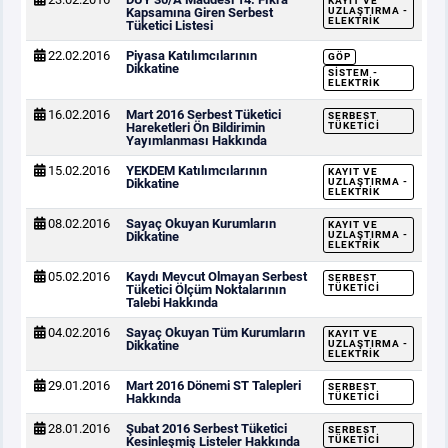
KAYIT VE
Kapsamına Giren Serbest
UZLAŞTIRMA -
ELEKTRIK
Tüketici Listesi
22.02.2016
Piyasa Katılımcılarının
GÖP
Dikkatine
SISTEM -
ELEKTRIK
16.02.2016
Mart 2016 Serbest Tüketici
SERBEST
Hareketleri Ön Bildirimin
TÜKETICI
Yayımlanması Hakkında
15.02.2016
YEKDEM Katılımcılarının
KAYIT VE
Dikkatine
UZLAŞTIRMA -
ELEKTRIK
08.02.2016
Sayaç Okuyan Kurumların
KAYIT VE
Dikkatine
UZLAŞTIRMA -
ELEKTRIK
05.02.2016
Kaydı Mevcut Olmayan Serbest
SERBEST
Tüketici Ölçüm Noktalarının
TÜKETICI
Talebi Hakkında
04.02.2016
Sayaç Okuyan Tüm Kurumların
KAYIT VE
Dikkatine
UZLAŞTIRMA -
ELEKTRIK
29.01.2016
Mart 2016 Dönemi ST Talepleri
SERBEST
Hakkında
TÜKETICI
28.01.2016
Şubat 2016 Serbest Tüketici
SERBEST
Kesinleşmiş Listeler Hakkında
TÜKETICI