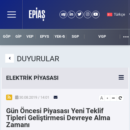
Türkçe
GÖP
GİP
VEP
EPYS
YEK-G
SGP
VGP
DUYURULAR
ELEKTRİK PİYASASI
SPOT ELEKTRİK PİYASALARI
30.08.2019 / 14:01
A
Gün Öncesi Piyasası Yeni Teklif
ÖRNEK FİNANS BELGELERİ
Tipleri Geliştirmesi Devreye Alma
Zamanı
VADELİ ELEKTRİK PİYASASI