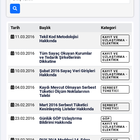
Tarih
Başlık
Kategori
11.03.2016
Tekil Kod Metodolojisi
KAYIT VE
Hakkında
UZLAŞTIRMA -
ELEKTRIK
10.03.2016
Tüm Sayaç Okuyan Kurumlar
KAYIT VE
ve Tedarik Şirketlerinin
UZLAŞTIRMA -
ELEKTRIK
Dikkatine
10.03.2016
Şubat 2016 Sayaç Veri Girişleri
KAYIT VE
Hakkında
UZLAŞTIRMA -
ELEKTRIK
04.03.2016
Kaydı Mevcut Olmayan Serbest
SERBEST
Tüketici Ölçüm Noktalarının
TÜKETICI
Talebi
26.02.2016
Mart 2016 Serbest Tüketici
SERBEST
Kesinleşmiş Listeler Hakkında
TÜKETICI
23.02.2016
Günlük GÖP Uzlaştırma
GÖP
Bildirimi Hakkında
KAYIT VE
UZLAŞTIRMA -
ELEKTRIK
23.02.2016
DUY 30/A Maddesi 14. Fıkra