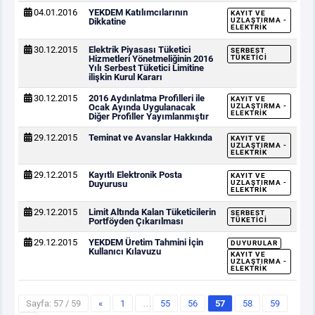
04.01.2016
YEKDEM Katılımcılarının
KAYIT VE
Dikkatine
UZLAŞTIRMA -
ELEKTRIK
30.12.2015
Elektrik Piyasası Tüketici
SERBEST
Hizmetleri Yönetmeliğinin 2016
TÜKETICI
Yılı Serbest Tüketici Limitine
ilişkin Kurul Kararı
30.12.2015
2016 Aydınlatma Profilleri ile
KAYIT VE
Ocak Ayında Uygulanacak
UZLAŞTIRMA -
ELEKTRIK
Diğer Profiller Yayımlanmıştır
29.12.2015
Teminat ve Avanslar Hakkında
KAYIT VE
UZLAŞTIRMA -
ELEKTRIK
29.12.2015
Kayıtlı Elektronik Posta
KAYIT VE
Duyurusu
UZLAŞTIRMA -
ELEKTRIK
29.12.2015
Limit Altında Kalan Tüketicilerin
SERBEST
Portföyden Çıkarılması
TÜKETICI
29.12.2015
YEKDEM Üretim Tahmini İçin
DUYURULAR
Kullanıcı Kılavuzu
KAYIT VE
UZLAŞTIRMA -
ELEKTRIK
Sayfa: 57 / 59
«
1
…
55
56
57
58
59