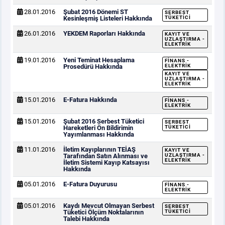
28.01.2016
Şubat 2016 Dönemi ST
SERBEST
Kesinleşmiş Listeleri Hakkında
TÜKETICI
26.01.2016
YEKDEM Raporları Hakkında
KAYIT VE
UZLAŞTIRMA -
ELEKTRIK
19.01.2016
Yeni Teminat Hesaplama
FINANS -
Prosedürü Hakkında
ELEKTRIK
KAYIT VE
UZLAŞTIRMA -
ELEKTRIK
15.01.2016
E-Fatura Hakkında
FINANS -
ELEKTRIK
15.01.2016
Şubat 2016 Serbest Tüketici
SERBEST
Hareketleri Ön Bildirimin
TÜKETICI
Yayımlanması Hakkında
11.01.2016
İletim Kayıplarının TEİAŞ
KAYIT VE
Tarafından Satın Alınması ve
UZLAŞTIRMA -
ELEKTRIK
İletim Sistemi Kayıp Katsayısı
Hakkında
05.01.2016
E-Fatura Duyurusu
FINANS -
ELEKTRIK
05.01.2016
Kaydı Mevcut Olmayan Serbest
SERBEST
Tüketici Ölçüm Noktalarının
TÜKETICI
Talebi Hakkında