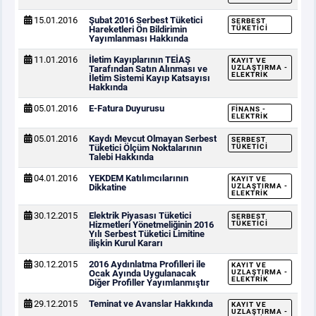
15.01.2016
Şubat 2016 Serbest Tüketici
SERBEST
Hareketleri Ön Bildirimin
TÜKETICI
Yayımlanması Hakkında
11.01.2016
İletim Kayıplarının TEİAŞ
KAYIT VE
Tarafından Satın Alınması ve
UZLAŞTIRMA -
ELEKTRIK
İletim Sistemi Kayıp Katsayısı
Hakkında
05.01.2016
E-Fatura Duyurusu
FINANS -
ELEKTRIK
05.01.2016
Kaydı Mevcut Olmayan Serbest
SERBEST
Tüketici Ölçüm Noktalarının
TÜKETICI
Talebi Hakkında
04.01.2016
YEKDEM Katılımcılarının
KAYIT VE
Dikkatine
UZLAŞTIRMA -
ELEKTRIK
30.12.2015
Elektrik Piyasası Tüketici
SERBEST
Hizmetleri Yönetmeliğinin 2016
TÜKETICI
Yılı Serbest Tüketici Limitine
ilişkin Kurul Kararı
30.12.2015
2016 Aydınlatma Profilleri ile
KAYIT VE
Ocak Ayında Uygulanacak
UZLAŞTIRMA -
ELEKTRIK
Diğer Profiller Yayımlanmıştır
29.12.2015
Teminat ve Avanslar Hakkında
KAYIT VE
UZLAŞTIRMA -