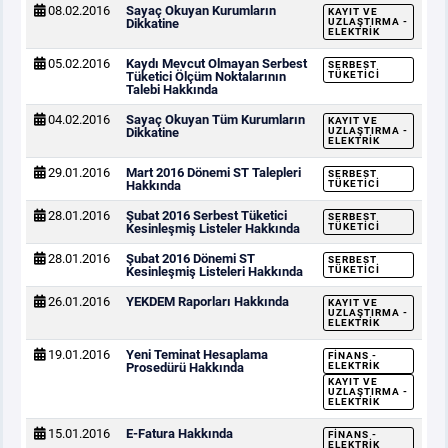
08.02.2016
Sayaç Okuyan Kurumların
KAYIT VE
Dikkatine
UZLAŞTIRMA -
ELEKTRIK
05.02.2016
Kaydı Mevcut Olmayan Serbest
SERBEST
Tüketici Ölçüm Noktalarının
TÜKETICI
Talebi Hakkında
04.02.2016
Sayaç Okuyan Tüm Kurumların
KAYIT VE
Dikkatine
UZLAŞTIRMA -
ELEKTRIK
29.01.2016
Mart 2016 Dönemi ST Talepleri
SERBEST
Hakkında
TÜKETICI
28.01.2016
Şubat 2016 Serbest Tüketici
SERBEST
Kesinleşmiş Listeler Hakkında
TÜKETICI
28.01.2016
Şubat 2016 Dönemi ST
SERBEST
Kesinleşmiş Listeleri Hakkında
TÜKETICI
26.01.2016
YEKDEM Raporları Hakkında
KAYIT VE
UZLAŞTIRMA -
ELEKTRIK
19.01.2016
Yeni Teminat Hesaplama
FINANS -
Prosedürü Hakkında
ELEKTRIK
KAYIT VE
UZLAŞTIRMA -
ELEKTRIK
15.01.2016
E-Fatura Hakkında
FINANS -
ELEKTRIK