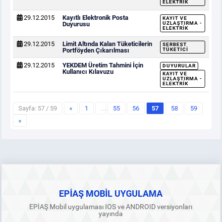
ELEKTRIK
29.12.2015
Kayıtlı Elektronik Posta
KAYIT VE
Duyurusu
UZLAŞTIRMA -
ELEKTRIK
29.12.2015
Limit Altında Kalan Tüketicilerin
SERBEST
Portföyden Çıkarılması
TÜKETICI
29.12.2015
YEKDEM Üretim Tahmini İçin
DUYURULAR
Kullanıcı Kılavuzu
KAYIT VE
UZLAŞTIRMA -
ELEKTRIK
Sayfa: 57 / 59
«
1
…
55
56
57
58
59
»
EPİAŞ MOBİL UYGULAMA
EPİAŞ Mobil uygulaması IOS ve ANDROID versiyonları
yayında