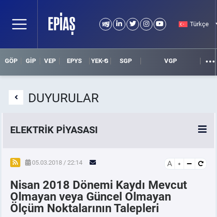
Türkçe
GÖP
GİP
VEP
EPYS
YEK-G
SGP
VGP
DUYURULAR
ELEKTRİK PİYASASI
SPOT ELEKTRİK PİYASALARI
05.03.2018 / 22:14
A
Nisan 2018 Dönemi Kaydı Mevcut
ÖRNEK FİNANS BELGELERİ
Olmayan veya Güncel Olmayan
Ölçüm Noktalarının Talepleri
VADELİ ELEKTRİK PİYASASI