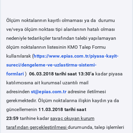
PİYASA
KAYIT
SÜRECİ
Ölçüm noktalarının kayıtlı olmaması ya da durumu
ve/veya ölçüm noktası tipi alanlarının hatalı olması
SERBEST TÜKETİCİ
nedeniyle tedarikçiler tarafından talebi yapılamayan
ölçüm noktalarının listesinin KMO Talep Formu
MALİ UZLAŞTIRMA
kullanılarak (
https://www.epias.com.tr/piyasa-kayit-
sureci/dengeleme-ve-uzlastirma-sistemi-
TEMİNAT
formlari
)
06.03.2018 tarihi saat 13:30’a
kadar piyasa
katılımcısına ait kurumsal uzantılı mail
BÜLTENLER
adresinden
st@epias.com.tr
adresine iletilmesi
gerekmektedir. Ölçüm noktalarına ilişkin kaydın ya da
DUYURULAR
güncellemenin
11.03.2018 tarihi saat
23:59
tarihine kadar
sayaç okuyan kurum
BT HİZMET YÖNETİM SİSTEMİ POLİTİKAMIZ
tarafından
gerçekleştirilmesi
durumunda, talep işlemleri