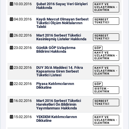
10.03.2016
Şubat 2016 Sayaç Veri Girişleri
KAYIT VE
Hakkında
UZLAŞTIRMA -
ELEKTRIK
04.03.2016
Kaydı Mevcut Olmayan Serbest
SERBEST
Tüketici Ölçüm Noktalarının
TÜKETICI
Talebi
26.02.2016
Mart 2016 Serbest Tüketici
SERBEST
Kesinleşmiş Listeler Hakkında
TÜKETICI
23.02.2016
Günlük GÖP Uzlaştırma
GÖP
Bildirimi Hakkında
KAYIT VE
UZLAŞTIRMA -
ELEKTRIK
23.02.2016
DUY 30/A Maddesi 14. Fıkra
KAYIT VE
Kapsamına Giren Serbest
UZLAŞTIRMA -
ELEKTRIK
Tüketici Listesi
22.02.2016
Piyasa Katılımcılarının
GÖP
Dikkatine
SISTEM -
ELEKTRIK
16.02.2016
Mart 2016 Serbest Tüketici
SERBEST
Hareketleri Ön Bildirimin
TÜKETICI
Yayımlanması Hakkında
15.02.2016
YEKDEM Katılımcılarının
KAYIT VE
Dikkatine
UZLAŞTIRMA -
ELEKTRIK