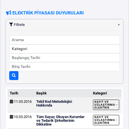
ELEKTRİK PİYASASI DUYURULARI
Filtrele
Tarih
Başlık
Kategori
11.03.2016
Tekil Kod Metodolojisi
KAYIT VE
Hakkında
UZLAŞTIRMA -
ELEKTRIK
10.03.2016
Tüm Sayaç Okuyan Kurumlar
KAYIT VE
ve Tedarik Şirketlerinin
UZLAŞTIRMA -
ELEKTRIK
Dikkatine