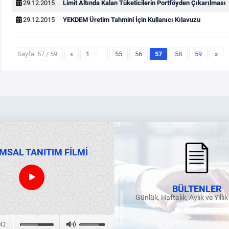
29.12.2015
Limit Altında Kalan Tüketicilerin Portföyden Çıkarılması
29.12.2015
YEKDEM Üretim Tahmini İçin Kullanıcı Kılavuzu
Sayfa: 57 / 59
«
1
…
55
56
57
58
59
»
MSAL TANITIM FİLMİ
BÜLTENLER
Günlük, Haftalık, Aylık ve Yıllı