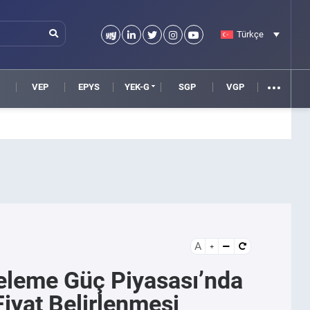
Türkçe
VEP
EPYS
YEK-G
SGP
VGP
A
eleme Güç Piyasası’nda
iyat Belirlenmesi