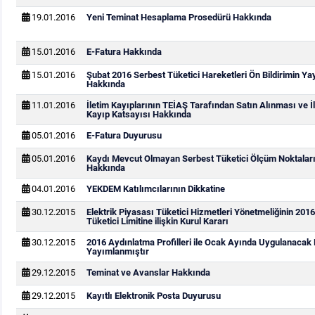
19.01.2016
Yeni Teminat Hesaplama Prosedürü Hakkında
15.01.2016
E-Fatura Hakkında
15.01.2016
Şubat 2016 Serbest Tüketici Hareketleri Ön Bildirimin Y
Hakkında
11.01.2016
İletim Kayıplarının TEİAŞ Tarafından Satın Alınması ve İ
Kayıp Katsayısı Hakkında
05.01.2016
E-Fatura Duyurusu
05.01.2016
Kaydı Mevcut Olmayan Serbest Tüketici Ölçüm Noktaları
Hakkında
04.01.2016
YEKDEM Katılımcılarının Dikkatine
30.12.2015
Elektrik Piyasası Tüketici Hizmetleri Yönetmeliğinin 2016
Tüketici Limitine ilişkin Kurul Kararı
30.12.2015
2016 Aydınlatma Profilleri ile Ocak Ayında Uygulanacak D
Yayımlanmıştır
29.12.2015
Teminat ve Avanslar Hakkında
29.12.2015
Kayıtlı Elektronik Posta Duyurusu