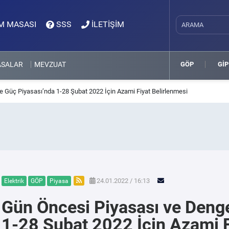
M MASASI
SSS
İLETİŞİM
ASALAR
MEVZUAT
GÖP
GİP
 Güç Piyasası’nda 1-28 Şubat 2022 İçin Azami Fiyat Belirlenmesi
24.01.2022 / 16:13
Elektrik
GÖP
Piyasa
Gün Öncesi Piyasası ve Deng
1-28 Şubat 2022 İçin Azami F