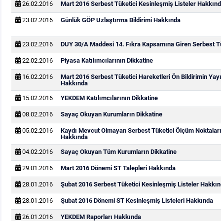
26.02.2016
Mart 2016 Serbest Tüketici Kesinleşmiş Listeler Hakkın
23.02.2016
Günlük GÖP Uzlaştırma Bildirimi Hakkında
23.02.2016
DUY 30/A Maddesi 14. Fıkra Kapsamına Giren Serbest Tük
22.02.2016
Piyasa Katılımcılarının Dikkatine
16.02.2016
Mart 2016 Serbest Tüketici Hareketleri Ön Bildirimin Ya
Hakkında
15.02.2016
YEKDEM Katılımcılarının Dikkatine
08.02.2016
Sayaç Okuyan Kurumların Dikkatine
05.02.2016
Kaydı Mevcut Olmayan Serbest Tüketici Ölçüm Noktaları
Hakkında
04.02.2016
Sayaç Okuyan Tüm Kurumların Dikkatine
29.01.2016
Mart 2016 Dönemi ST Talepleri Hakkında
28.01.2016
Şubat 2016 Serbest Tüketici Kesinleşmiş Listeler Hakkı
28.01.2016
Şubat 2016 Dönemi ST Kesinleşmiş Listeleri Hakkında
26.01.2016
YEKDEM Raporları Hakkında