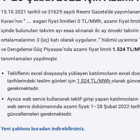
15.10.2021 tarihli ve 31629 sayılı Resmi Gazete’de yayımlanan
Kararı’nın “ … asgari fiyat limitleri 0 TL/MWh
,
azami fiyat lim
içinde bulunulan takvim ayı esas alınarak iki ay önceki takvim 
ortalamalarının 3 (üç) katı
olarak uygulanır.
.” hükmü uyarınca 
ve Dengeleme Güç Piyasası’nda azami fiyat limiti
1.524 TL/
tanımlamaları yapılmıştır.
Tekliflerini excel dosyasıyla yükleyen katılımcıların excel 
tarihlerindeki teslim günleri için
1.524 TL/MWh
olarak güncel
gerekmektedir.
Ayrıca web servis kullanarak teklif girişi yapan katılımcıları
web servis dokümanında azami fiyatı 1–28 Şubat 2022 tarihle
güncellemeleri gerekmektedir.
Yeni şablonu buradan indirebilirsiniz.