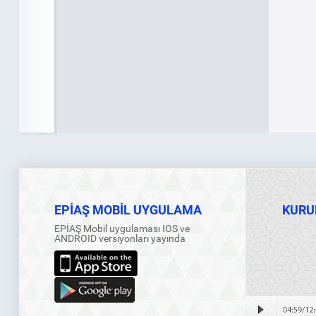
EPİAŞ MOBİL UYGULAMA
KURU
EPİAŞ Mobil uygulaması IOS ve
ANDROID versiyonları yayında