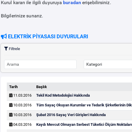
Kurul kararı ile ilgili duyuruya
buradan
erişebilirsiniz.
Bilgilerinize sunarız.
ELEKTRİK PİYASASI DUYURULARI
Filtrele
Tarih
Başlık
11.03.2016
Tekil Kod Metodolojisi Hakkında
10.03.2016
Tüm Sayaç Okuyan Kurumlar ve Tedarik Şirketlerinin Dik
10.03.2016
Şubat 2016 Sayaç Veri Girişleri Hakkında
04.03.2016
Kaydı Mevcut Olmayan Serbest Tüketici Ölçüm Noktaları